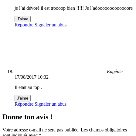
je l’ai dévoré il est troooop bien !!!!! Je l’adooooooooooooore
J'aime
Répondre
Signaler un abus
Eugénie
17/08/2017 10:32
Il etait au top .
J'aime
Répondre
Signaler un abus
Donne ton avis !
Votre adresse e-mail ne sera pas publiée.
Les champs obligatoires
sont indiqués avec
*