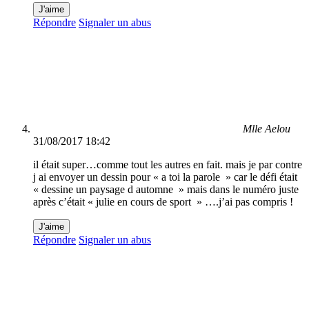
J'aime
Répondre
Signaler un abus
Mlle Aelou
31/08/2017 18:42
il était super…comme tout les autres en fait. mais je par contre
j ai envoyer un dessin pour « a toi la parole » car le défi était
« dessine un paysage d automne » mais dans le numéro juste
après c’était « julie en cours de sport » ….j’ai pas compris !
J'aime
Répondre
Signaler un abus