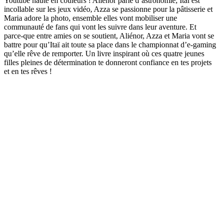
Youtube haute en couleurs ! Aliénor parle d’astronomie, Itaï est
incollable sur les jeux vidéo, Azza se passionne pour la pâtisserie et
Maria adore la photo, ensemble elles vont mobiliser une
communauté de fans qui vont les suivre dans leur aventure. Et
parce-que entre amies on se soutient, Aliénor, Azza et Maria vont se
battre pour qu’Itaï ait toute sa place dans le championnat d’e-gaming
qu’elle rêve de remporter. Un livre inspirant où ces quatre jeunes
filles pleines de détermination te donneront confiance en tes projets
et en tes rêves !