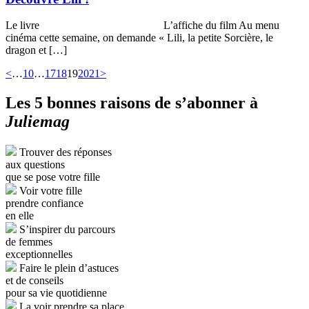
Le livre L’affiche du film Au menu
cinéma cette semaine, on demande « Lili, la petite Sorcière, le
dragon et […]
<
…
10
…
17
18
19
20
21
>
Les 5 bonnes raisons de s’abonner à
Juliemag
Trouver des réponses
aux questions
que se pose votre fille
Voir votre fille
prendre confiance
en elle
S’inspirer du parcours
de femmes
exceptionnelles
Faire le plein d’astuces
et de conseils
pour sa vie quotidienne
La voir prendre sa place