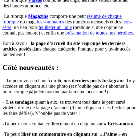
-La rubrique
Vidéos
comporte des clips, les tutos vidéos de Julie,
des bandes annonce, etc.
-La rubrique
Magazine
comporte une petit
résumé de chaque
rubrique
du mag,
les sommaires
des numéros mensuels et des
hors-
série
, un lien pour
feuilleter un Julie
(pratique si une copine ne
connait pas encore) et enfin une
présentation de toutes nos héroïnes
.
Bon à savoir :
la page d’accueil du site regroupe les derniers
articles postés
dans chaque catégorie. Pratique pour y avoir accès
facilement !
Côté nouveautés :
– Tu peux voir en haut à droite
nos derniers posts Instagram
. Tu y
accèdes en cliquant sur une photo (et n’oublie pas de t’abonner à
notre compte @juliemagazine par la même occasion !)
–
Les sondages
quant à eux, se trouvent tous dans le petit carré
violet à droite de la page d’accueil (il faut cliquer sur les flèches pour
les faire défiler). N’oublie pas de voter !
-Tu peux nous contacter directement en cliquant sur
« Écris-nous »
.
-Tu peux
liker un commentaire en cliquant sur « J’aime » en