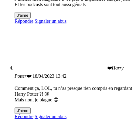
Et les podcasts sont tout aussi génials
J'aime
Répondre
Signaler un abus
❤️Harry
Potter❤️
18/04/2023 13:42
Comment ça, LOL, tu n’as presque rien compris en regardant
Harry Potter ?! 😠
Mais non, je blague 🙃
J'aime
Répondre
Signaler un abus