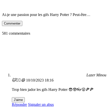
Ai-je une passion pour les gifs Harry Potter ? Peut-être…
Commenter
581 commentaires
Lazer Minou
🐱❤️‍🔥😆
10/10/2023 18:16
Trop bien jador les gifs Harry Potter 😎🤓👓😝🍕🍕
J'aime
Répondre
Signaler un abus