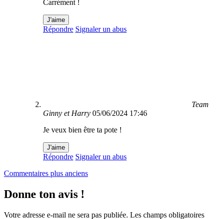
Carrément !
J'aime
Répondre
Signaler un abus
Team
Ginny et Harry
05/06/2024 17:46
Je veux bien être ta pote !
J'aime
Répondre
Signaler un abus
Navigation
Commentaires plus anciens
dans
Donne ton avis !
les
commentaires
Votre adresse e-mail ne sera pas publiée.
Les champs obligatoires