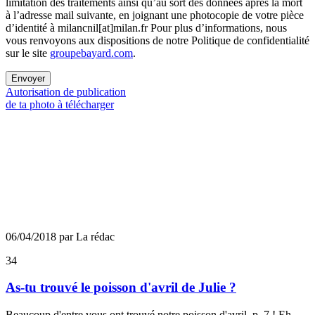
limitation des traitements ainsi qu’au sort des données après la mort
à l’adresse mail suivante, en joignant une photocopie de votre pièce
d’identité à milancnil[at]milan.fr Pour plus d’informations, nous
vous renvoyons aux dispositions de notre Politique de confidentialité
sur le site
groupebayard.com
.
Envoyer
Autorisation de publication
de ta photo à télécharger
06/04/2018 par La rédac
34
As-tu trouvé le poisson d'avril de Julie ?
Beaucoup d'entre vous ont trouvé notre poisson d'avril, p. 7 ! Eh