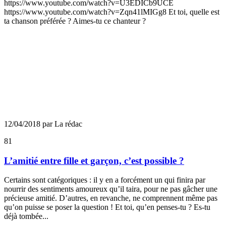
https://www.youtube.com/watch?v=U3EDICb9UCE
https://www.youtube.com/watch?v=Zqn41lMIGg8 Et toi, quelle est
ta chanson préférée ? Aimes-tu ce chanteur ?
12/04/2018 par La rédac
81
L’amitié entre fille et garçon, c’est possible ?
Certains sont catégoriques : il y en a forcément un qui finira par
nourrir des sentiments amoureux qu’il taira, pour ne pas gâcher une
précieuse amitié. D’autres, en revanche, ne comprennent même pas
qu’on puisse se poser la question ! Et toi, qu’en penses-tu ? Es-tu
déjà tombée...