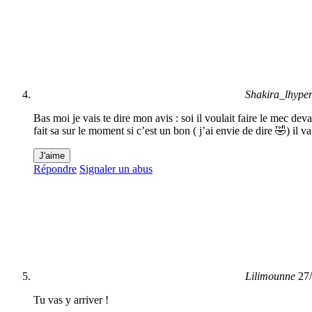
Shakira_lhyper
Bas moi je vais te dire mon avis : soi il voulait faire le mec devant
fait sa sur le moment si c’est un bon ( j’ai envie de dire 🤣) il v
J'aime
Répondre
Signaler un abus
Lilimounne
27
Tu vas y arriver !