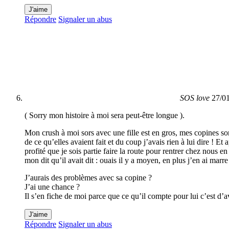
J'aime
Répondre
Signaler un abus
SOS love
27/0
( Sorry mon histoire à moi sera peut-être longue ).
Mon crush à moi sors avec une fille est en gros, mes copines sont a
de ce qu’elles avaient fait et du coup j’avais rien à lui dire !
profité que je sois partie faire la route pour rentrer chez nous 
mon dit qu’il avait dit : ouais il y a moyen, en plus j’en ai marr
J’aurais des problèmes avec sa copine ?
J’ai une chance ?
Il s’en fiche de moi parce que ce qu’il compte pour lui c’est d’a
J'aime
Répondre
Signaler un abus