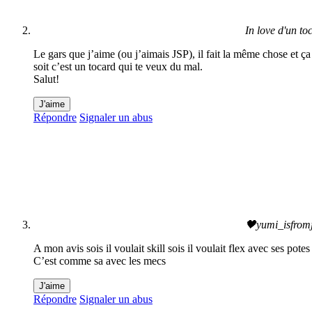
In love d'un to
Le gars que j’aime (ou j’aimais JSP), il fait la même chose et ç
soit c’est un tocard qui te veux du mal.
Salut!
J'aime
Répondre
Signaler un abus
🖤yumi_isfrom
A mon avis sois il voulait skill sois il voulait flex avec ses potes
C’est comme sa avec les mecs
J'aime
Répondre
Signaler un abus