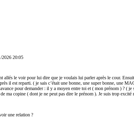
1/2026 20:05
llés le voir pour lui dire que je voulais lui parler après le cour. Ensuite
 Et après il est reparti. ( je sais c’était une bonne, une super bonne, u
en avance pour demander : il y a moyen entre toi et ( mon prénom ) ? ( je 
e de ma copine ( dont je ne peut pas dire le prénom ). Je suis trop excité
voir une relation ?