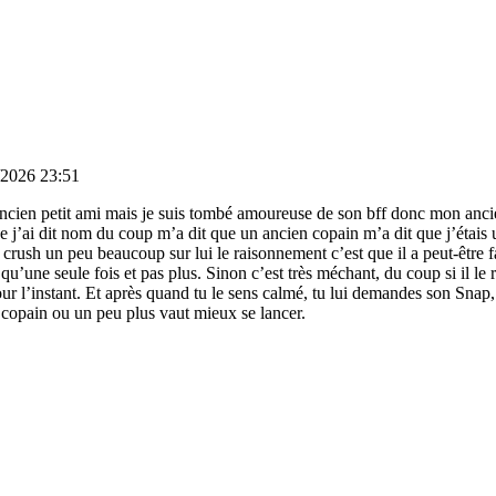
/2026 23:51
ncien petit ami mais je suis tombé amoureuse de son bff donc mon ancie
se j’ai dit nom du coup m’a dit que un ancien copain m’a dit que j’étais
 crush un peu beaucoup sur lui le raisonnement c’est que il a peut-être f
qu’une seule fois et pas plus. Sinon c’est très méchant, du coup si il le r
our l’instant. Et après quand tu le sens calmé, tu lui demandes son Sna
copain ou un peu plus vaut mieux se lancer.