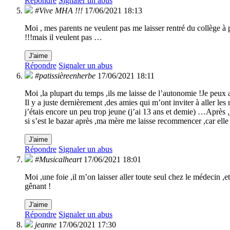
Répondre
Signaler un abus
#Vive MHA !!!
17/06/2021 18:13
Moi , mes parents ne veulent pas me laisser rentré du collège à p
!!!mais il veulent pas …
J'aime
Répondre
Signaler un abus
#patissièreenherbe
17/06/2021 18:11
Moi ,la plupart du temps ,ils me laisse de l’autonomie !Je peux al
Il y a juste dernièrement ,des amies qui m’ont inviter à aller les
j’étais encore un peu trop jeune (j’ai 13 ans et demie) …Après ,j
si s’est le bazar après ,ma mère me laisse recommencer ,car elle m
J'aime
Répondre
Signaler un abus
#Musicalheart
17/06/2021 18:01
Moi ,une foie ,il m’on laisser aller toute seul chez le médecin ,
gênant !
J'aime
Répondre
Signaler un abus
jeanne
17/06/2021 17:30