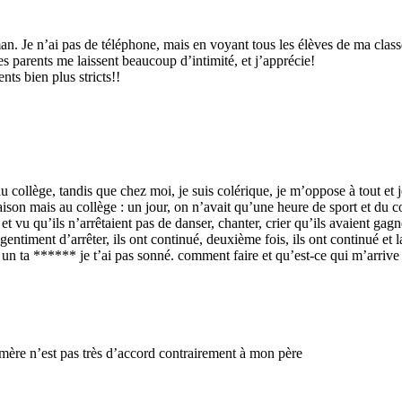
n. Je n’ai pas de téléphone, mais en voyant tous les élèves de ma classe
es parents me laissent beaucoup d’intimité, et j’apprécie!
nts bien plus stricts!!
au collège, tandis que chez moi, je suis colérique, je m’oppose à tout et
mais au collège : un jour, on n’avait qu’une heure de sport et du coup,
t vu qu’ils n’arrêtaient pas de danser, chanter, crier qu’ils avaient gagn
gentiment d’arrêter, ils ont continué, deuxième fois, ils ont continué et 
hé un ta ****** je t’ai pas sonné. comment faire et qu’est-ce qui m’arrive
 mère n’est pas très d’accord contrairement à mon père