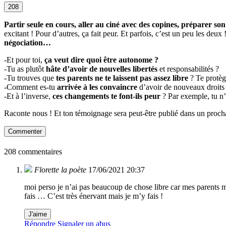
208
Partir seule en cours, aller au ciné avec des copines, préparer son
excitant ! Pour d’autres, ça fait peur. Et parfois, c’est un peu les deu
négociation…
-Et pour toi,
ça veut dire quoi être autonome ?
-Tu as plutôt
hâte d’avoir de nouvelles libertés
et responsabilités ?
-Tu trouves que
tes parents ne te laissent pas assez libre
? Te protèg
-Comment es-tu
arrivée à les convaincre
d’avoir de nouveaux droits 
-Et à l’inverse,
ces changements te font-ils peur
? Par exemple, tu n’a
Raconte nous ! Et ton témoignage sera peut-être publié dans un proch
Commenter
208 commentaires
Florette la poète
17/06/2021 20:37
moi perso je n’ai pas beaucoup de chose libre car mes parents m
fais … C’est très énervant mais je m’y fais !
J'aime
Répondre
Signaler un abus