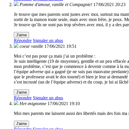
Pomme d'amour, vanille et Compagnie!
17/06/2021 20:23
Je trouve que mes parents sont justes avec moi, surtout ma mama
sortir de la maison toute seule, mais avec mon frère, je peux. M
Je trouve qu’ils ne sont pas trop sévères avec moi, il y a des pare
J'aime
Répondre
Signaler un abus
coeur vanille
17/06/2021 19:51
Moi c’est pas pour ça mais j’ai un problème :
Je suis intelligente (19 de moyenne), gentille et un peu effacée 
mon problème, c’est que je commence à devenir comme à la maison 
l’équipe adverse qui a gagné (je ne suis pas mauvaise perdante) e
que le professeur avait le dos tourné) et bien je leur ai demandé 
s’est incrusté (un de l’équipe adverse) et du coup, je lui ai lâc
J'aime
Répondre
Signaler un abus
Her-mignonne
17/06/2021 19:10
Moi mes parents me laissent aussi des libertés mais des fois ma
J'aime