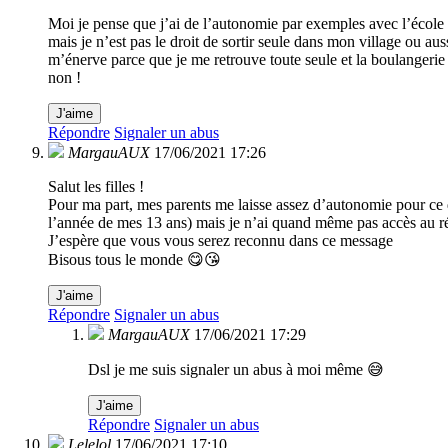
Moi je pense que j’ai de l’autonomie par exemples avec l’école 
mais je n’est pas le droit de sortir seule dans mon village ou aus
m’énerve parce que je me retrouve toute seule et la boulangerie n
non !
J'aime
Répondre
Signaler un abus
MargauAUX
17/06/2021 17:26
Salut les filles !
Pour ma part, mes parents me laisse assez d’autonomie pour ce q
l’année de mes 13 ans) mais je n’ai quand même pas accès au ré
J’espère que vous vous serez reconnu dans ce message
Bisous tous le monde 😋😘
J'aime
Répondre
Signaler un abus
MargauAUX
17/06/2021 17:29
Dsl je me suis signaler un abus à moi même 😅
J'aime
Répondre
Signaler un abus
Lelelol
17/06/2021 17:10