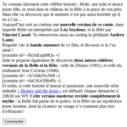
Tu connais sûrement cette célèbre histoire : Belle, une jolie et douce
jeune fille, se rend dans le château de la Bête à la place de son père.
Mais elle va découvrir que le monstre n’est pas aussi horrible qu’il
en à l’air…
Aujourd’hui sort au cinéma une
nouvelle version de ce conte
, dans
laquelle Belle est interprétée par
Léa Seydoux
, et la Bête par
Vincent Cassel
. Tu retrouveras aussi au casting la pétillante
Audrey
Lamy
.
Regarde vite la
bande annonce
de ce film, et dis-nous si tu l’as
aimé !
[youtube id= »Br3sErpjMQo »]
Julie te propose également de découvrir
deux autres célèbres
versions de la Belle et la Bête
: celle de Disney (1991), et celle du
réalisateur Jean Cocteau (1946).
[youtube id= »iVv04yNyN8I »]
[youtube id= »0aUKrOMrtPk »]
Et enfin, si cette histoire d’amour te passionne, une nouvelle série
intitulée
« Beauty and the beast »
est diffusée chaque dimanche à
20h50 sur W9.
Cette version moderne revisite complétement le
mythe
: la Belle fait partie de la police, et la Bête est un mystérieux
jeune homme, dont la cicatrice au visage n’a vraiment plus rien
d’effrayant !
Commenter