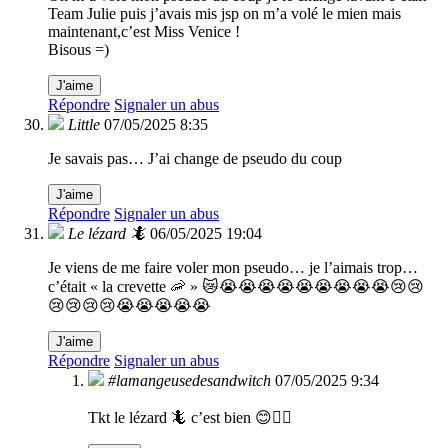
Team Julie puis j’avais mis jsp on m’a volé le mien mais
maintenant,c’est Miss Venice !
Bisous =)
J'aime
Répondre
Signaler un abus
Little
07/05/2025 8:35
Je savais pas… J’ai change de pseudo du coup
J'aime
Répondre
Signaler un abus
Le lézard 🦎
06/05/2025 19:04
Je viens de me faire voler mon pseudo… je l’aimais trop…
c’était « la crevette 🦐 » 😿😭😭😭😭😭😭😭😭😭😢😢
😢😢😢😢😭😭😭😭😭
J'aime
Répondre
Signaler un abus
#lamangeusedesandwitch
07/05/2025 9:34
Tkt le lézard 🦎 c’est bien 😊👍🏼