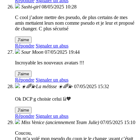
Répondre
Signaler un abus
Sushi-girl
08/05/2025 10:28
C cool j’adore mettre des pseudo, de plus certains de mes
amis mettaient leurs nom comme pseudo et je leur et proposé
de changer. C plus sécurisé
J'aime
Répondre
Signaler un abus
Sour Moon
07/05/2025 19:44
Incroyable les nouveaux avatars !!!
J'aime
Répondre
Signaler un abus
☀️🌈💫La métisse ☀️🌈💫
07/05/2025 15:32
Ok DCP g choisie celui là🧡
J'aime
Répondre
Signaler un abus
Miss Venice (anciennement Team Julie)
07/05/2025 15:10
Coucou,
On m’a volé mon pseudo du coup je le change :avant c’était