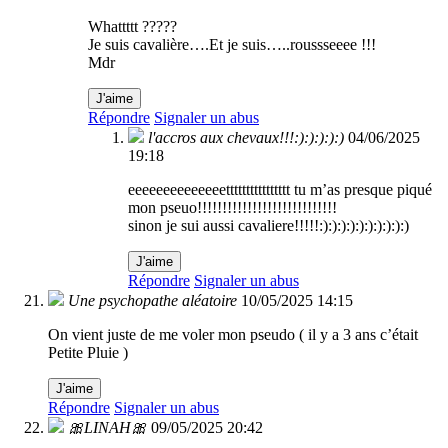
Whattttt ?????
Je suis cavalière….Et je suis…..roussseeee !!!
Mdr
J'aime
Répondre
Signaler un abus
l'accros aux chevaux!!!:):):):):)
04/06/2025
19:18
eeeeeeeeeeeeeetttttttttttttttt tu m’as presque piqué
mon pseuo!!!!!!!!!!!!!!!!!!!!!!!!!!!!
sinon je sui aussi cavaliere!!!!!:):):):):):):):):):)
J'aime
Répondre
Signaler un abus
Une psychopathe aléatoire
10/05/2025 14:15
On vient juste de me voler mon pseudo ( il y a 3 ans c’était
Petite Pluie )
J'aime
Répondre
Signaler un abus
🎀LINAH🎀
09/05/2025 20:42