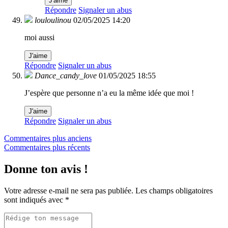
J'aime
Répondre
Signaler un abus
louloulinou
02/05/2025 14:20
moi aussi
J'aime
Répondre
Signaler un abus
Dance_candy_love
01/05/2025 18:55
J’espère que personne n’a eu la même idée que moi !
J'aime
Répondre
Signaler un abus
Navigation
Commentaires plus anciens
Commentaires plus récents
dans
les
Donne ton avis !
commentaires
Votre adresse e-mail ne sera pas publiée.
Les champs obligatoires
sont indiqués avec
*