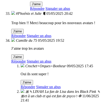
J'aime
Répondre
Signaler un abus
#Phoénix et Julie 🐈
05/05/2025 20:42
Trop bien !! Merci beaucoup pour les nouveaux avatars !
J'aime
Répondre
Signaler un abus
Camille du 75
05/05/2025 19:52
J’aime trop les avatars
J'aime
Répondre
Signaler un abus
Crochet+Orques=Bonheur
09/05/2025 17:45
Oui ils sont super !
J'aime
Répondre
Signaler un abus
🎀🍡LINAH La fan de Lisa dans les Black Pink 🍡
🎀et à un club et qui est fan de psyco✨❇
11/06/2025
21:41