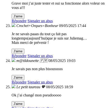
Grave moi j’ai juste tester et oui sa fonctionne alors voleur on
vous a!!!
J'aime
Répondre
Signaler un abus
Crochet+Orques=Bonheur
09/05/2025 17:44
Je ne savais paaas du tout ça fait pas
longtemps(aujourd’hui)que je suis sur Juliemag…
Mais merci de prévenir !
J'aime
Répondre
Signaler un abus
m@tildounette 🇫🇷
08/05/2025 19:03
Je savais pas non plus bisoussssss
J'aime
Répondre
Signaler un abus
Le petit taureau 💖
08/05/2025 18:59
Ok j’ai changé mon pseudooooo
J'aime