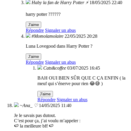
Haby la fan de Harry Potter ⚡
18/05/2025 22:40
harry potter ??????
J'aime
Répondre
Signaler un abus
#Momolamolaire
22/05/2025 20:28
Luna Lovegood dans Harry Potter ?
J'aime
Répondre
Signaler un abus
Cats&coffee
03/07/2025 16:45
BAH OUI BIEN SÛR QUE C ÇA ENFIN ( la
meuf qui s’énerve pour rien 😂😅 )
J'aime
Répondre
Signaler un abus
~Ana_ ♡
14/05/2025 11:40
Je le savais pas dutout.
C’est pour ça, j’ai voulu m’appeler :
🍉 la meilleure bff 🍉