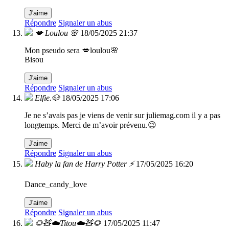
J'aime
Répondre
Signaler un abus
💋 Loulou 🌸
18/05/2025 21:37
Mon pseudo sera 💋loulou🌸
Bisou
J'aime
Répondre
Signaler un abus
Elfie.🐶
18/05/2025 17:06
Je ne s’avais pas je viens de venir sur juliemag.com il y a pas
longtemps. Merci de m’avoir prévenu.😉
J'aime
Répondre
Signaler un abus
Haby la fan de Harry Potter ⚡
17/05/2025 16:20
Dance_candy_love
J'aime
Répondre
Signaler un abus
🌻🧸☁️Titou☁️🧸🌻
17/05/2025 11:47