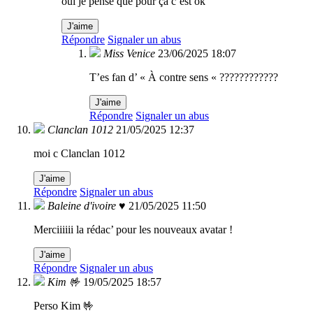
oui je pense que pour ça c’est ok
J'aime
Répondre
Signaler un abus
Miss Venice
23/06/2025 18:07
T’es fan d’ « À contre sens « ????????????
J'aime
Répondre
Signaler un abus
Clanclan 1012
21/05/2025 12:37
moi c Clanclan 1012
J'aime
Répondre
Signaler un abus
Baleine d'ivoire ♥
21/05/2025 11:50
Merciiiiii la rédac’ pour les nouveaux avatar !
J'aime
Répondre
Signaler un abus
Kim 🤟
19/05/2025 18:57
Perso Kim 🤟