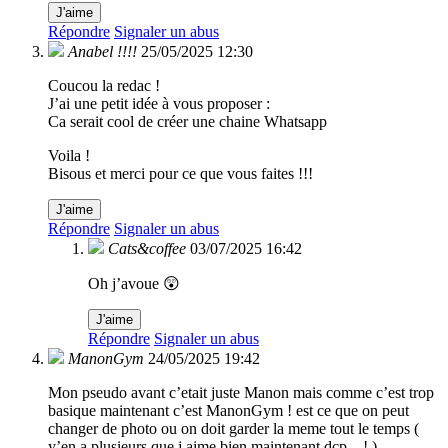
J'aime
Répondre
Signaler un abus
Anabel !!!!
25/05/2025 12:30
Coucou la redac !
J’ai une petit idée à vous proposer :
Ca serait cool de créer une chaine Whatsapp
Voila !
Bisous et merci pour ce que vous faites !!!
J'aime
Répondre
Signaler un abus
Cats&coffee
03/07/2025 16:42
Oh j’avoue 😲
J'aime
Répondre
Signaler un abus
ManonGym
24/05/2025 19:42
Mon pseudo avant c’etait juste Manon mais comme c’est trop
basique maintenant c’est ManonGym ! est ce que on peut
changer de photo ou on doit garder la meme tout le temps (
y’en a plusieurs que j aime bien maintenant dcp…! )