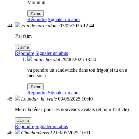
Moiiiiiiiii
J'aime
Répondre
Signaler un abus
Fan de miraculous
03/05/2025 12:44
J’ai faim
J'aime
Répondre
Signaler un abus
mini chocolat
29/06/2025 13:50
va prendre un sandwitche dans ton frigot( si tu en a
bien sur )
J'aime
Répondre
Signaler un abus
Loundar_la_vraie
03/05/2025 10:40
Merci la rédac pour les nouveaux avatars (et pour l’article)
J'aime
Répondre
Signaler un abus
Chachou4ever12
03/05/2025 10:11