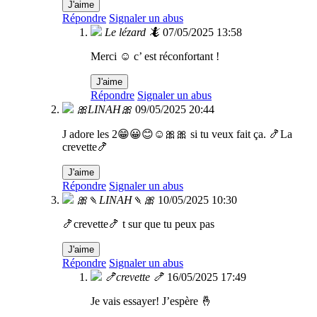
J'aime
Répondre
Signaler un abus
Le lézard 🦎
07/05/2025 13:58
Merci ☺️ c’ est réconfortant !
J'aime
Répondre
Signaler un abus
🎀LINAH🎀
09/05/2025 20:44
J adore les 2😁😀😊☺🎀🎀 si tu veux fait ça. 🍤La
crevette🍤
J'aime
Répondre
Signaler un abus
🎀🍡LINAH🍡🎀
10/05/2025 10:30
🍤crevette🍤 t sur que tu peux pas
J'aime
Répondre
Signaler un abus
🍤crevette 🍤
16/05/2025 17:49
Je vais essayer! J’espère 🤞