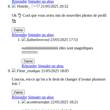
Répondre
Signaler un abus
Violette_♡~🤍
21/05/2025 20:32
Ok 👌 Cool que vous aviez mis de nouvelles photos de profil
🥰
J'aime
Répondre
Signaler un abus
Zalinelovecool
23/05/2025 17:53
ouiiiiiiiiiiiiiiiiiiiiiiiiiiiiiiiii elles sont magnifiques
!!!!!!!!!!!!!
J'aime
Répondre
Signaler un abus
Fleur_exotique
21/05/2025 18:05
Coucou, est-ce qu’on a le droit de changer d’avatar plusieurs
fois ?
J'aime
Répondre
Signaler un abus
acontresensfan
22/05/2025 18:21