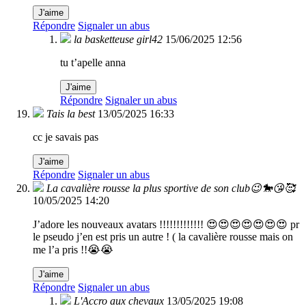
J'aime
Répondre
Signaler un abus
la basketteuse girl42
15/06/2025 12:56
tu t’apelle anna
J'aime
Répondre
Signaler un abus
Tais la best
13/05/2025 16:33
cc je savais pas
J'aime
Répondre
Signaler un abus
La cavalière rousse la plus sportive de son club😉🐎😘🥰
10/05/2025 14:20
J’adore les nouveaux avatars !!!!!!!!!!!!! 😍😍😍😍😍😍😍 pr
le pseudo j’en est pris un autre ! ( la cavalière rousse mais on
me l’a pris !!😭😭
J'aime
Répondre
Signaler un abus
L'Accro aux chevaux
13/05/2025 19:08