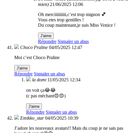
mien)
21/06/2025 12:06
Oh merciiiiiiiiii,c’est trop mignon 💕
Vous etes trop gentilles !
Du coup maintenant,je suis Miss Venice !
J'aime
Répondre
Signaler un abus
Choco Praline
04/05/2025 12:47
Moi c’est Choco Praline
J'aime
Répondre
Signaler un abus
la domi
11/05/2025 12:34
on voit ça😂😂
(c pas méchant😍😍)
J'aime
Répondre
Signaler un abus
Emikko_star
04/05/2025 10:39
J’adore les nouveaux avatars!! Mais du coup je ne sais pas