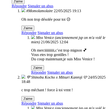
J'aime
Répondre
Signaler un abus
#Momolamolaire
22/05/2025 19:13
Oh non trop désolée pour toi 😥
J'aime
Répondre
Signaler un abus
Miss Venice (anciennement jsp on m'a volé le
mien)
21/06/2025 12:04
Oh merciiiiiiiiii,c’est trop mignon 💕
Vous etes trop gentilles !
Du coup maintenant,je suis Miss Venice !
J'aime
Répondre
Signaler un abus
💜 Shinobu Kocho x Mitsuri Kanroji 🩷
24/05/2025
18:48
c trop méchant ! force à toi vrmt !
J'aime
Répondre
Signaler un abus
Miss Venice (anciennement jsp on m'a volé le