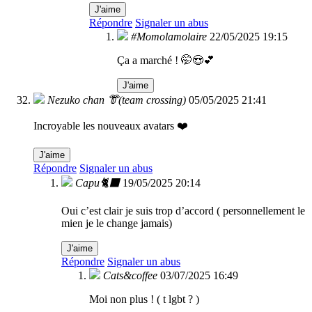
J'aime
Répondre
Signaler un abus
#Momolamolaire
22/05/2025 19:15
Ça a marché ! 🤭😍💕
J'aime
Nezuko chan 👘(team crossing)
05/05/2025 21:41
Incroyable les nouveaux avatars ❤️
J'aime
Répondre
Signaler un abus
Capu🐈‍⬛
19/05/2025 20:14
Oui c’est clair je suis trop d’accord ( personnellement le
mien je le change jamais)
J'aime
Répondre
Signaler un abus
Cats&coffee
03/07/2025 16:49
Moi non plus ! ( t lgbt ? )