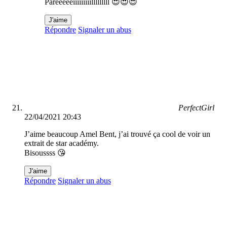
Pareeeeeiiiiiiiiilllllllll 😍😍😍
J'aime
Répondre
Signaler un abus
PerfectGirl
22/04/2021 20:43
J’aime beaucoup Amel Bent, j’ai trouvé ça cool de voir un
extrait de star académy.
Bisoussss 😘
J'aime
Répondre
Signaler un abus