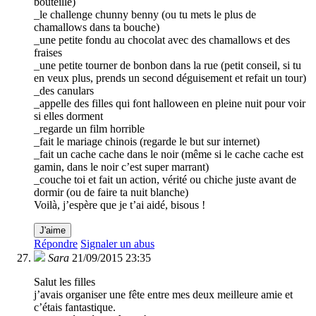
bouteille)
_le challenge chunny benny (ou tu mets le plus de
chamallows dans ta bouche)
_une petite fondu au chocolat avec des chamallows et des
fraises
_une petite tourner de bonbon dans la rue (petit conseil, si tu
en veux plus, prends un second déguisement et refait un tour)
_des canulars
_appelle des filles qui font halloween en pleine nuit pour voir
si elles dorment
_regarde un film horrible
_fait le mariage chinois (regarde le but sur internet)
_fait un cache cache dans le noir (même si le cache cache est
gamin, dans le noir c’est super marrant)
_couche toi et fait un action, vérité ou chiche juste avant de
dormir (ou de faire ta nuit blanche)
Voilà, j’espère que je t’ai aidé, bisous !
J'aime
Répondre
Signaler un abus
Sara
21/09/2015 23:35
Salut les filles
j’avais organiser une fête entre mes deux meilleure amie et
c’étais fantastique.