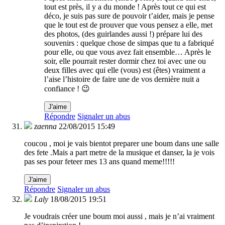
tout est près, il y a du monde ! Après tout ce qui est
déco, je suis pas sure de pouvoir t’aider, mais je pense
que le tout est de prouver que vous pensez a elle, met
des photos, (des guirlandes aussi !) prépare lui des
souvenirs : quelque chose de simpas que tu a fabriqué
pour elle, ou que vous avez fait ensemble… Après le
soir, elle pourrait rester dormir chez toi avec une ou
deux filles avec qui elle (vous) est (êtes) vraiment a
l’aise l’histoire de faire une de vos dernière nuit a
confiance ! 😉
J'aime
Répondre
Signaler un abus
zaenna
22/08/2015 15:49
coucou , moi je vais bientot preparer une boum dans une salle
des fete .Mais a part metre de la musique et danser, la je vois
pas ses pour feteer mes 13 ans quand meme!!!!!
J'aime
Répondre
Signaler un abus
Laly
18/08/2015 19:51
Je voudrais créer une boum moi aussi , mais je n’ai vraiment