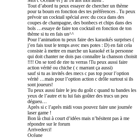
Moi c Océane et j’ai 14 ans moi aussi .
Tout d’abord tu peux essayer de chercher un thème
pour ta boum en fonction des tes préférences . Tu peux
prévoir un cocktail spécial avec du coca dans des
coupes de champagne, des bonbecs et chips dans des
bols …essaye de faire ton cocktail en fonction de ton
thème si tu en fais un^^
Pour l’animation tu peux faire des karaokés surprises (
j’en fais tout le temps avec mes potes : D) en fait cela
consiste à mettre en marche un karaoké et la personne
qui doit chanter ne dois pas connaître la chanson choisit
!!!! On se tord de rire tu verras !Tu peux aussi faire
action vérité ou chiche ( c marrant ça aussi)
sauf si tu as invités des mecs c pas top pour l’option
vérité …mais pour l’option action c drôle surtout si ils
sont joueurs!
Tu peux aussi faire le jeu du goût c quand tu bandes les
yeux de l’autre et tu lui fais goûter des trucs un peu
dégueu…
Après si c l’après midi vous pouvez faire une journée
laser game !
Bon là chui à court d’idées mais n’hésitent pas à me
répondre sur le forum
Arrivederci!
Océane