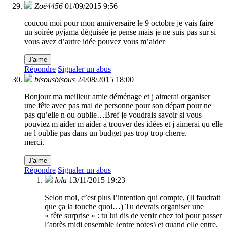
Zoé4456
01/09/2015 9:56
coucou moi pour mon anniversaire le 9 octobre je vais faire
un soirée pyjama déguisée je pense mais je ne suis pas sur si
vous avez d’autre idée pouvez vous m’aider
J'aime
Répondre
Signaler un abus
bisousbisous
24/08/2015 18:00
Bonjour ma meilleur amie déménage et j aimerai organiser
une fête avec pas mal de personne pour son départ pour ne
pas qu’elle n ou oublie…Bref je voudrais savoir si vous
pouviez m aider m aider a trouver des idées et j aimerai qu elle
ne l oublie pas dans un budget pas trop trop cherre.
merci.
J'aime
Répondre
Signaler un abus
lola
13/11/2015 19:23
Selon moi, c’est plus l’intention qui compte, (Il faudrait
que ça la touche quoi…) Tu devrais organiser une
« fête surprise » : tu lui dis de venir chez toi pour passer
l’après midi ensemble (entre potes) et quand elle entre,