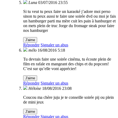
Luna
03/07/2016 23:55
Si tu veut tu peux faire un karaoké j’adore moi perso
sinon tu peux aussi te faire une soirée dvd ou moi je fais
un hamburger parti ma mère cuit les pain à hanburger et
on mets plein de truc Jorge du fromage steak pour faire
nos hamburger
J'aime
Répondre
Signaler un abus
mélo
16/08/2016 5:18
Tu devrais faire une soirée cinéma, tu écoute plein de
film en rafale en mangeant des chips et du popcorn!
C’est sur qu’elle vont apprécier!
J'aime
Répondre
Signaler un abus
Héloïse
18/08/2016 23:08
Coucou ma chère juju je te conseille soirée pij ou plein
de mini jeux
J'aime
Répondre
Signaler un abus