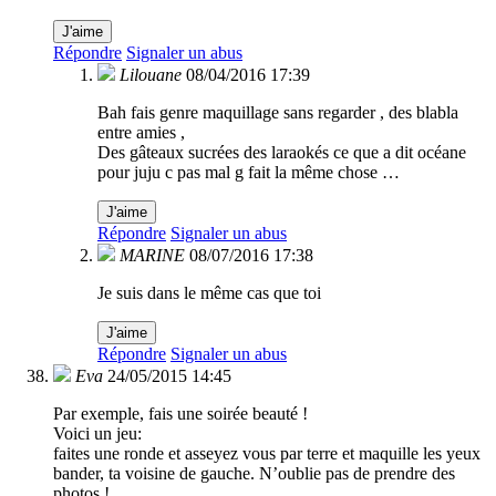
J'aime
Répondre
Signaler un abus
Lilouane
08/04/2016 17:39
Bah fais genre maquillage sans regarder , des blabla
entre amies ,
Des gâteaux sucrées des laraokés ce que a dit océane
pour juju c pas mal g fait la même chose …
J'aime
Répondre
Signaler un abus
MARINE
08/07/2016 17:38
Je suis dans le même cas que toi
J'aime
Répondre
Signaler un abus
Eva
24/05/2015 14:45
Par exemple, fais une soirée beauté !
Voici un jeu:
faites une ronde et asseyez vous par terre et maquille les yeux
bander, ta voisine de gauche. N’oublie pas de prendre des
photos !