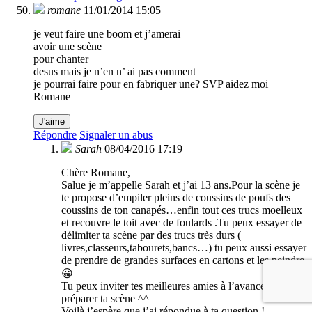
romane
11/01/2014 15:05
je veut faire une boom et j’amerai
avoir une scène
pour chanter
desus mais je n’en n’ ai pas comment
je pourrai faire pour en fabriquer une? SVP aidez moi
Romane
J'aime
Répondre
Signaler un abus
Sarah
08/04/2016 17:19
Chère Romane,
Salue je m’appelle Sarah et j’ai 13 ans.Pour la scène je
te propose d’empiler pleins de coussins de poufs des
coussins de ton canapés…enfin tout ces trucs moelleux
et recouvre le toit avec de foulards .Tu peux essayer de
délimiter ta scène par des trucs très durs (
livres,classeurs,tabourets,bancs…) tu peux aussi essayer
de prendre de grandes surfaces en cartons et les peindre
😀
Tu peux inviter tes meilleures amies à l’avance pour
préparer ta scène ^^
Voilà j’espère que j’ai répondue à ta question !