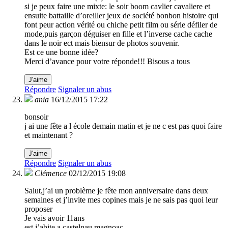
si je peux faire une mixte: le soir boom cavlier cavaliere et
ensuite battaille d’oreiller jeux de société bonbon histoire qui
font peur action vérité ou chiche petit film ou série défiler de
mode,puis garçon déguiser en fille et l’inverse cache cache
dans le noir ect mais biensur de photos souvenir.
Est ce une bonne idée?
Merci d’avance pour votre réponde!!! Bisous a tous
J'aime
Répondre
Signaler un abus
ania
16/12/2015 17:22
bonsoir
j ai une fête a l école demain matin et je ne c est pas quoi faire
et maintenant ?
J'aime
Répondre
Signaler un abus
Clémence
02/12/2015 19:08
Salut,j’ai un problème je fête mon anniversaire dans deux
semaines et j’invite mes copines mais je ne sais pas quoi leur
proposer
Je vais avoir 11ans
est j’abite a castelnau magnoac