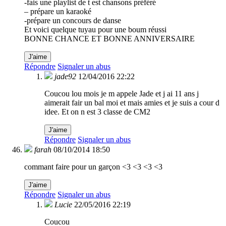
-fais une playlist de t est chansons préféré
– prépare un karaoké
-prépare un concours de danse
Et voici quelque tuyau pour une boum réussi
BONNE CHANCE ET BONNE ANNIVERSAIRE
J'aime
Répondre
Signaler un abus
jade92
12/04/2016 22:22
Coucou lou mois je m appele Jade et j ai 11 ans j
aimerait fair un bal moi et mais amies et je suis a cour d
idee. Et on n est 3 classe de CM2
J'aime
Répondre
Signaler un abus
farah
08/10/2014 18:50
commant faire pour un garçon <3 <3 <3 <3
J'aime
Répondre
Signaler un abus
Lucie
22/05/2016 22:19
Coucou