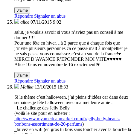
J'aime
Répondre
Signaler un abus
alice
07/11/2015 9:02
salut, je voulais savoir si vous n’aviez pas un conseil à me
donner !!!!
Pour une fête en hiver…à 2 parce que à chaque fois que
j’invite plusieurs personnes ca ce passe mal! à montpellier je
ne sais pas si vous connaissez,c’est au sud de la france!♥
MERCI D’AVANCE R’EPONDER MOI VITE♥♥♥♥♥
Alice 10ans en novembre le 16 exactement!♥
J'aime
Répondre
Signaler un abus
Malika
13/10/2015 18:33
Si le thème c’est halloween, j’ai pleins d’idées car dans deux
semaines je fête halloween avec ma meilleure amie :
_Le challenge des Jelly Belly
(voilà le site pour en acheter :
http://www.myamericanmarket.com/fr/jelly-belly-beans-
bonbons-assortiment-de-20-parfums
)
_buvez en wifi (en gros tu bois sans toucher avec ta bouche la