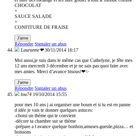
CHOCOLAT
+
SAUCE SALADE
+
CONFITURE DE FRAISE
J'aime
Répondre
Signaler un abus
Lauranne❤
30/11/2014 16:17
Moi aussi,je suis dans le même cas que Cathelyne, je fête mes
12 ans mercredi 3 décembre et je ne sais pas quoi faire avec
mes amies. Merci d’avance bisous!❤✨
J'aime
Répondre
Signaler un abus
lou74
19/10/2014 15:55
pour mes 10 ans j ai organiser une boum et si tu est en panne
d idée je vais te donner quelques astuces:
-choisi un thème qui te convient
-décore ta chambre sur se thème
-prépare a l avance quelque bonbon,amuses-gueule,pizza… et
boissons