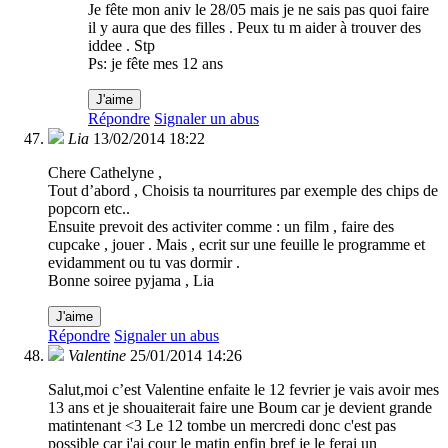
Je fête mon aniv le 28/05 mais je ne sais pas quoi faire
il y aura que des filles . Peux tu m aider à trouver des
iddee . Stp
Ps: je fête mes 12 ans
J'aime
Répondre
Signaler un abus
Lia
13/02/2014 18:22
Chere Cathelyne ,
Tout d’abord , Choisis ta nourritures par exemple des chips de
popcorn etc..
Ensuite prevoit des activiter comme : un film , faire des
cupcake , jouer . Mais , ecrit sur une feuille le programme et
evidamment ou tu vas dormir .
Bonne soiree pyjama , Lia
J'aime
Répondre
Signaler un abus
Valentine
25/01/2014 14:26
Salut,moi c’est Valentine enfaite le 12 fevrier je vais avoir mes
13 ans et je shouaiterait faire une Boum car je devient grande
matintenant <3 Le 12 tombe un mercredi donc c'est pas
possible car j'ai cour le matin enfin bref je le ferai un