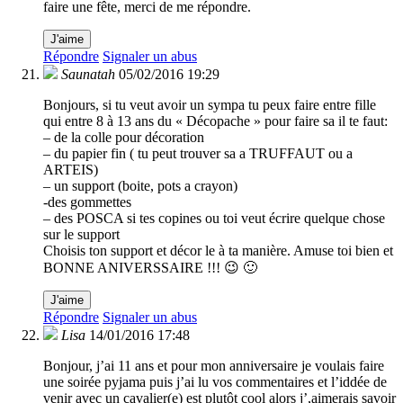
faire une fête, merci de me répondre.
J'aime
Répondre
Signaler un abus
Saunatah
05/02/2016 19:29
Bonjours, si tu veut avoir un sympa tu peux faire entre fille
qui entre 8 à 13 ans du « Décopache » pour faire sa il te faut:
– de la colle pour décoration
– du papier fin ( tu peut trouver sa a TRUFFAUT ou a
ARTEIS)
– un support (boite, pots a crayon)
-des gommettes
– des POSCA si tes copines ou toi veut écrire quelque chose
sur le support
Choisis ton support et décor le à ta manière. Amuse toi bien et
BONNE ANIVERSSAIRE !!! 😉 🙂
J'aime
Répondre
Signaler un abus
Lisa
14/01/2016 17:48
Bonjour, j’ai 11 ans et pour mon anniversaire je voulais faire
une soirée pyjama puis j’ai lu vos commentaires et l’iddée de
venir avec un cavalier(e) est plutôt cool alors j’,aimerais savoir