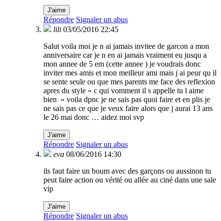
J'aime
Répondre
Signaler un abus
lili
03/05/2016 22:45
Salut voila moi je n ai jamais invitee de garcon a mon
anniversaire car je n en ai jamais vraiment eu jusqu a
mon annee de 5 em (cette annee ) je voudrais donc
inviter mes amis et mon meilleur ami mais j ai peur qu il
se sente seule ou que mes parents me face des reflexion
apres du style « c qui vomment il s appelle tu l aime
bien » voila dpnc je ne sais pas quoi faire et en plis je
ne sais pas ce que je veux faire alors que j aurai 13 ans
le 26 mai donc … aidez moi svp
J'aime
Répondre
Signaler un abus
eva
08/06/2016 14:30
ils faut faire un boum avec des garçons ou aussinon tu
peut faire action ou vérité ou allée au ciné dans une sale
vip
J'aime
Répondre
Signaler un abus