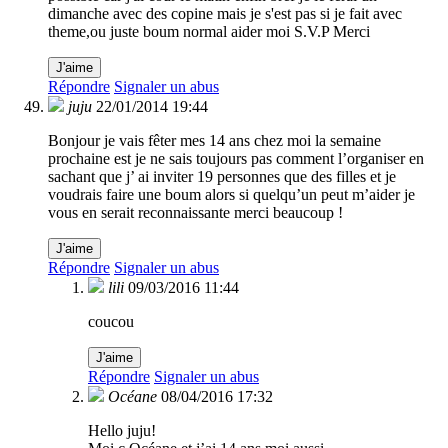
dimanche avec des copine mais je s'est pas si je fait avec
theme,ou juste boum normal aider moi S.V.P Merci
J'aime
Répondre
Signaler un abus
juju
22/01/2014 19:44
Bonjour je vais fêter mes 14 ans chez moi la semaine
prochaine est je ne sais toujours pas comment l’organiser en
sachant que j’ ai inviter 19 personnes que des filles et je
voudrais faire une boum alors si quelqu’un peut m’aider je
vous en serait reconnaissante merci beaucoup !
J'aime
Répondre
Signaler un abus
lili
09/03/2016 11:44
coucou
J'aime
Répondre
Signaler un abus
Océane
08/04/2016 17:32
Hello juju!