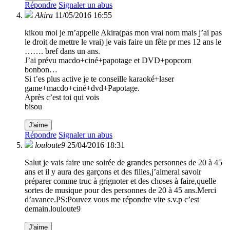
Répondre
Signaler un abus
Akira
11/05/2016 16:55
kikou moi je m’appelle Akira(pas mon vrai nom mais j’ai pas
le droit de mettre le vrai) je vais faire un fête pr mes 12 ans le
……. bref dans un ans.
J’ai prévu macdo+ciné+papotage et DVD+popcorn
bonbon…
Si t’es plus active je te conseille karaoké+laser
game+macdo+ciné+dvd+Papotage.
Après c’est toi qui vois
bisou
J'aime
Répondre
Signaler un abus
louloute9
25/04/2016 18:31
Salut je vais faire une soirée de grandes personnes de 20 à 45
ans et il y aura des garçons et des filles,j’aimerai savoir
préparer comme truc à grignoter et des choses à faire,quelle
sortes de musique pour des personnes de 20 à 45 ans.Merci
d’avance.PS:Pouvez vous me répondre vite s.v.p c’est
demain.louloute9
J'aime