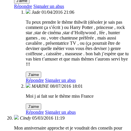
J'aime
Répondre
Signaler un abus
Jade
01/04/2016 21:06
Tu peux prendre le thème thilwilt (désoler je sais pas
comment ça s’écrit ) ou Harry Potter , princesse , rock
star ,star de cinéma ,star d’Hollywood , fée , hunter
games , ou , votre chanteuse préférée , mais aussi
cavalière , présentatrice TV , ou (ça pourrait être de
deviner quelle métier vous vous êtes deviser ) genre
coiffeuse , caissière , masseuse . bon bah j’espère que tu
vas bien t’amuser et que mais thèmes t’aurons servi bye
!!!
J'aime
Répondre
Signaler un abus
MARINE
08/07/2016 18:01
Moi j ai fait sur le thème miss France
J'aime
Répondre
Signaler un abus
Cindy
05/03/2016 11:19
Mon anniversaire approche et je voudrait des conseils pour