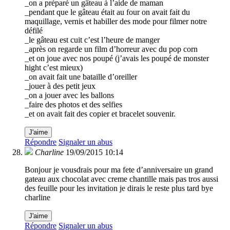
_on a préparé un gâteau à l’aide de maman
_pendant que le gâteau était au four on avait fait du
maquillage, vernis et habiller des mode pour filmer notre
défilé
_le gâteau est cuit c’est l’heure de manger
_après on regarde un film d’horreur avec du pop corn
_et on joue avec nos poupé (j’avais les poupé de monster
hight c’est mieux)
_on avait fait une bataille d’oreiller
_jouer à des petit jeux
_on a jouer avec les ballons
_faire des photos et des selfies
_et on avait fait des copier et bracelet souvenir.
J'aime
Répondre
Signaler un abus
Charline
19/09/2015 10:14
Bonjour je vousdrais pour ma fete d’anniversaire un grand
gateau aux chocolat avec creme chantille mais pas tros aussi
des feuille pour les invitation je dirais le reste plus tard bye
charline
J'aime
Répondre
Signaler un abus