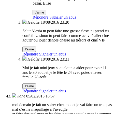
bazar. Elise
J'aime
Répondre
Signaler un abus
Héloïse
18/08/2016 23:20
Salut Alexia tu peut faire une grosse fiesta tu prend tes
confeti … sinon tu peut faire comme activité aller ciné
gouter ou jouer dehors chasse au trésors et ciné VIP
J'aime
Répondre
Signaler un abus
Héloïse
18/08/2016 23:21
Moi je fait mini jeux si quelqun a aider pour avoir 11
ans le 30 août et je le fête le 24 avec potes et avec
famille 28 août
J'aime
Répondre
Signaler un abus
liane
05/02/2015 18:57
moi demain je fait un soirer chez moi et je vai faire un truc pas
mal c’est le maquillage a l’aveugle
et faire des melange et les faire gouter a tout le monde comme