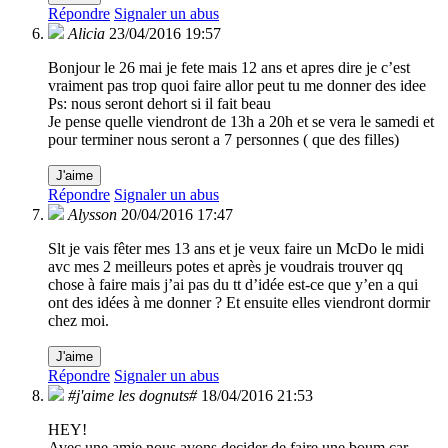
Répondre
Signaler un abus
Alicia
23/04/2016 19:57
Bonjour le 26 mai je fete mais 12 ans et apres dire je c’est
vraiment pas trop quoi faire allor peut tu me donner des idee
Ps: nous seront dehort si il fait beau
Je pense quelle viendront de 13h a 20h et se vera le samedi et
pour terminer nous seront a 7 personnes ( que des filles)
J'aime
Répondre
Signaler un abus
Alysson
20/04/2016 17:47
Slt je vais fêter mes 13 ans et je veux faire un McDo le midi
avc mes 2 meilleurs potes et après je voudrais trouver qq
chose à faire mais j’ai pas du tt d’idée est-ce que y’en a qui
ont des idées à me donner ? Et ensuite elles viendront dormir
chez moi.
J'aime
Répondre
Signaler un abus
#j'aime les dognuts#
18/04/2016 21:53
HEY!
Avec une amie nous avons decider de faire une boum car