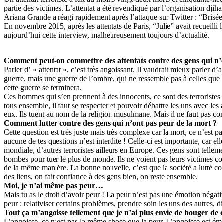
partie des victimes. L’attentat a été revendiqué par l’organisation dji
Ariana Grande a réagi rapidement après l’attaque sur Twitter : “Brisée
En novembre 2015, après les attentats de Paris, “Julie” avait recueil
aujourd’hui cette interview, malheureusement toujours d’actualité.
Comment peut-on commettre des attentats contre des gens qui n’on
Parler d’ « attentat », c’est très angoissant. Il vaudrait mieux parler d’
guerre, mais une guerre de l’ombre, qui ne ressemble pas à celles que tu
cette guerre se terminera.
Ces hommes qui s’en prennent à des innocents, ce sont des terroristes ;
tous ensemble, il faut se respecter et pouvoir débattre les uns avec le
eux. Ils tuent au nom de la religion musulmane. Mais il ne faut pas co
Comment lutter contre des gens qui n’ont pas peur de la mort ?
Cette question est très juste mais très complexe car la mort, ce n’est pa
aucune de tes questions n’est interdite ! Celle-ci est importante, car 
mondiale, d’autres terroristes ailleurs en Europe. Ces gens sont tellem
bombes pour tuer le plus de monde. Ils ne voient pas leurs victimes 
de la même manière. La bonne nouvelle, c’est que la société a lutté con
des liens, on fait confiance à des gens bien, on reste ensemble.
Moi, je n’ai même pas peur…
Mais tu as le droit d’avoir peur ! La peur n’est pas une émotion négativ
peur : relativiser certains problèmes, prendre soin les uns des autres, d
Tout ça m’angoisse tellement que je n’ai plus envie de bouger de 
L’angoisse, ce n’est pas la même chose que la peur. L’angoisse est émot