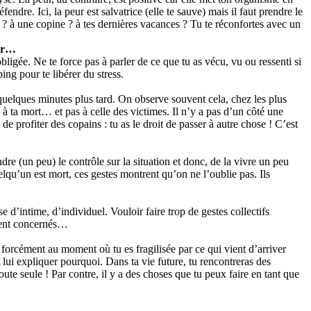
endre. Ici, la peur est salvatrice (elle te sauve) mais il faut prendre le
s ? à une copine ? à tes dernières vacances ? Tu te réconfortes avec un
ler…
obligée. Ne te force pas à parler de ce que tu as vécu, vu ou ressenti si
ing pour te libérer du stress.
 quelques minutes plus tard. On observe souvent cela, chez les plus
es à ta mort… et pas à celle des victimes. Il n’y a pas d’un côté une
 profiter des copains : tu as le droit de passer à autre chose ! C’est
dre (un peu) le contrôle sur la situation et donc, de la vivre un peu
elqu’un est mort, ces gestes montrent qu’on ne l’oublie pas. Ils
se d’intime, d’individuel. Vouloir faire trop de gestes collectifs
ntent concernés…
forcément au moment où tu es fragilisée par ce qui vient d’arriver
 lui expliquer pourquoi. Dans ta vie future, tu rencontreras des
ute seule ! Par contre, il y a des choses que tu peux faire en tant que