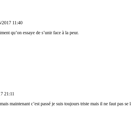
6/2017 11:40
iment qu’on essaye de s’unir face à la peur.
17 21:11
ais maintenant c’est passé je suis toujours triste mais il ne faut pas se l