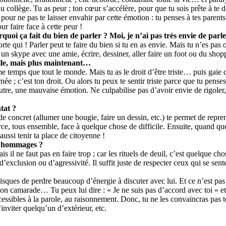
u collège. Tu as peur ; ton cœur s’accélère, pour que tu sois prête à te déf
our ne pas te laisser envahir par cette émotion : tu penses à tes parent
ur faire face à cette peur !
rquoi ça fait du bien de parler ? Moi, je n’ai pas très envie de par
te qui ! Parler peut te faire du bien si tu en as envie. Mais tu n’es pas 
e un skype avec une amie, écrire, dessiner, aller faire un foot ou du shopp
elle, mais plus maintenant…
e temps que tout le monde. Mais tu as le droit d’être triste… puis gaie
rnée ; c’est ton droit. Ou alors tu peux te sentir triste parce que tu pens
re, une mauvaise émotion. Ne culpabilise pas d’avoir envie de rigoler, de
ntat ?
e concret (allumer une bougie, faire un dessin, etc.) te permet de repren
orce, tous ensemble, face à quelque chose de difficile. Ensuite, quand qu
ussi tenir ta place de citoyenne !
s hommages ?
 il ne faut pas en faire trop ; car les rituels de deuil, c’est quelque cho
d’exclusion ou d’agressivité. Il suffit juste de respecter ceux qui se se
ques de perdre beaucoup d’énergie à discuter avec lui. Et ce n’est pas 
 ton camarade… Tu peux lui dire : « Je ne suis pas d’accord avec toi » et
cessibles à la parole, au raisonnement. Donc, tu ne les convaincras pas to
inviter quelqu’un d’extérieur, etc.