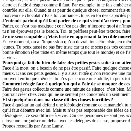
alerte et t’aide à réagir comme il faut. Par exemple, tu te fais embêter a
contrôle sur elle. Quand tu as peur de quelque chose, comment fais-tu p
morceau de chocolat ? Fais-toi confiance : tu as en toi des capacités po
J’entends partout qu’il faut parler de ce qui vient d’arriver ; pou
Parler, ce n’est pas magique ; ce n’est pas dire n’importe quoi à n’impor
tu n’en éprouves pas le besoin. Toi, tu préfères peut-être textoter, fair
Je me sens coupable : j’étais triste en apprenant la terrible nouv
En ce moment, on a l’impression qu’on devrait tous être triste, en mêm
jeunes. Tu peux aussi ne pas être triste car tu ne te sens pas très conce
bonne émotion (être triste en même temps que tout le monde) et de l’aut
la vie…
Pourquoi ça fait du bien de faire des petites gestes suite à un atte
Face à la mort, on a besoin de ne pas être passif. Faire quelque chose d
mieux. Dans ces petits gestes, il y a aussi l’idée qu’on retrouve une f
prouvent enfin que même si tu n’es pas encore une adulte, tu peux toi a
Comment réagir face à quelqu’un qui a l’air de se moquer de ce
Faire des gestes collectifs comme une minute de silence, c’est bien. Mais
pourrait créer chez ceux qui ne se sentent pas concernés un sentiment 
Et si quelqu’un dans ma classe dit des choses horribles ?
Face à quelqu’un qui défend une idéologie (comme ce camarade), tu ris
qu’il faut débattre avec lui. Mais tu n’es pas responsable des idées de
idéologues ; ce sera difficile à vivre. Car ces personnes ne sont pas ac
citoyenne : organiser un débat avec les délégués de classe, proposer d’
Propos recueillis par Anne Lamy.