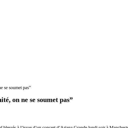
ne se soumet pas”
ité, on ne se soumet pas”
uf blessés à l’issue d’un concert d’Ariana Grande lundi soir à Mancheste