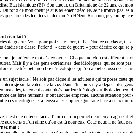
hadiste Etat islamique (EI). Son auteur, un Britannique de 22 ans, est m
. Du fond de mon coeur je suis tellement désolée. Je ne trouve pas les 
li les questions des lectrices et demandé à Hélène Romano, psychologue 
t rien fait ?
actes de guerre. Voilà pourquoi : la guerre, tu l’as étudiée en classe, tu 
 étudies en classe. Parler d’ « acte de guerre » pour décrire ce qui se pa
 moi, je préfère le mot d’idéologues. Chaque individu est différent par s
s autres. Mais il y a des gens extrémistes, des idéologues, qui ne sont p
nfondre ce très petit nombre d’idéologues (qu’on appelle aussi des isla
s un sujet facile ! Ne sois pas déçue si les adultes à qui tu poses cette q
elle interroge sur la valeur de la vie. Dans l’histoire, il y a déjà eu de
ent malades, tellement contaminés par leur idéologie qu’ils deviennent d
comme des êtres humains, n’ont aucune empathie, aucune attention pour 
tre ces idéologues et a réussi à les stopper. Que faire face à ceux qui 
e, c’est une défense face à l’horreur, qui permet de mieux réagir et d’êtr
ire aux gens qu’on aime qu’on est là pour eux. Cette peur, il ne faut pas 
chez moi !
ionnelle, irrationnelle ; elle déborde, contamine toute ta vie… et paraly