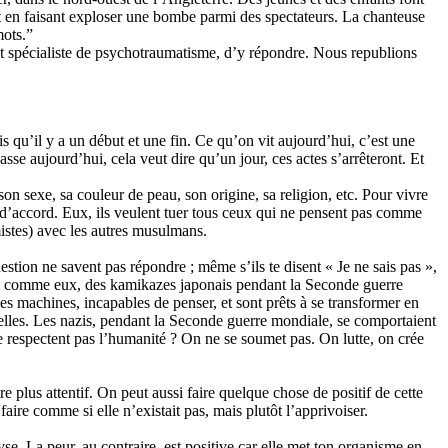
ort en faisant exploser une bombe parmi des spectateurs. La chanteuse
mots.”
et spécialiste de psychotraumatisme, d’y répondre. Nous republions
sais qu’il y a un début et une fin. Ce qu’on vit aujourd’hui, c’est une
sse aujourd’hui, cela veut dire qu’un jour, ces actes s’arrêteront. Et
on sexe, sa couleur de peau, son origine, sa religion, etc. Pour vivre
as d’accord. Eux, ils veulent tuer tous ceux qui ne pensent pas comme
mistes) avec les autres musulmans.
uestion ne savent pas répondre ; même s’ils te disent « Je ne sais pas »,
s gens comme eux, des kamikazes japonais pendant la Seconde guerre
es machines, incapables de penser, et sont prêts à se transformer en
elles. Les nazis, pendant la Seconde guerre mondiale, se comportaient
ne respectent pas l’humanité ? On ne se soumet pas. On lutte, on crée
e plus attentif. On peut aussi faire quelque chose de positif de cette
faire comme si elle n’existait pas, mais plutôt l’apprivoiser.
se. La peur, au contraire, est positive car elle met ton organisme en