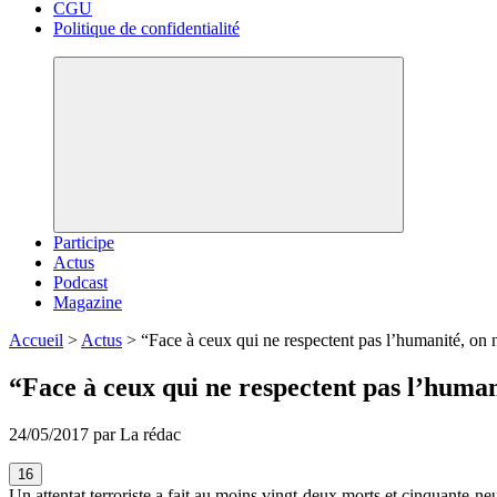
CGU
Politique de confidentialité
Participe
Actus
Podcast
Magazine
Accueil
>
Actus
>
“Face à ceux qui ne respectent pas l’humanité, on 
“Face à ceux qui ne respectent pas l’human
24/05/2017 par La rédac
16
Un attentat terroriste a fait au moins vingt-deux morts et cinquante-ne