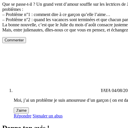
Que se passe-t-il ? Un grand vent d’amour souffle sur les lectrices de
problèmes :
– Problème n°1 : comment dire à ce garçon qu’elle l’aime…
– Problème n°2 : quand les vacances sont terminées et que chacun par
La bonne nouvelle, c’est que le Julie du mois d’août consacre juste
Mais, entre julienautes, dîtes-nous ce que vous en pensez, et échangez
Commenter
YAYA
04/08/20
Moi, j’ai un problème je suis amoureuse d’un garçon ( on est dan
J'aime
Répondre
Signaler un abus
Donne ton avis !