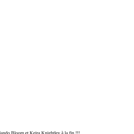
 Orlando Bloom et Keira Knightley à la fin !!!