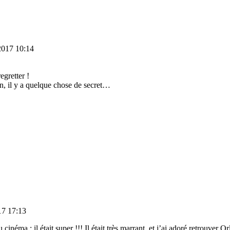
2017 10:14
egretter !
fin, il y a quelque chose de secret…
17 17:13
u cinéma ; il était super !!! Il était très marrant, et j’ai adoré retrouver