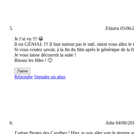
Elizara
05/06/
Je l’ai vu !!! 😀
Il est GÉNIAL !!! Il faut surtout pas le raté, sinon vous allez le r
Si vous voulez savoir, à la fin du film après le générique de la 
Je vous laisse découvrir la suite !
Bisous les filles ! 🙂
J'aime
Répondre
Signaler un abus
Julia
04/06/20
J’adore Pirates des Caraïbes ! Hier, je suis aller voir le dernier a