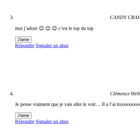
CANDY CRAHS!!
moi j’adore 😉 😉 😉 c’est le top du top
J'aime
Répondre
Signaler un abus
Clémence
06/0
Je pense vraiment que je vais aller le voir… Il a l’ai trooooo
J'aime
Répondre
Signaler un abus