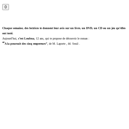
0
Chaque semaine, des lectrices te donnent leur avis sur un livre, un DVD, un CD ou un jeu qu’elles
ont testé.
Aujourd’hui,
c’est Loubna
, 12 ans, qui te propose de découvrir le roman :
“
A la poursuit des cinq empereurs”
, de M. Laporte , éd. Seuil .