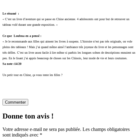
Le résumé :
« C’est un livre d’aventure qui se passe en Chine ancienne. 4 adolescents ont pour but de retrouver un
tableau volé durant une grande exposition. »
Ce que Loubna en a pensé :
« Je le recommande aux filles qui aiment les livres à suspens. L’histoire n’est pas très originale, on vole
pleins des tableaux ! Mais j’ai quand même aimé l’ambiance très joyeuse du livre et les personnages sont
très drôles. C’est un livre assez facile à lire même si parfois les longues scènes de descriptions ennuient un
peu. En le lisant j’ai appris beaucoup de choses sur les Chinois, leur mode de vie et leurs coutumes.
Sa note :14/20
Un petit tour en Chine, ça vous tente les filles ?
Commenter
Donne ton avis !
Votre adresse e-mail ne sera pas publiée.
Les champs obligatoires
sont indiqués avec
*