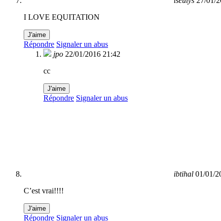
iseulys
27/01/2
I LOVE EQUITATION
J'aime
Répondre
Signaler un abus
jpo
22/01/2016 21:42
cc
J'aime
Répondre
Signaler un abus
ibtihal
01/01/2
C’est vrai!!!!
J'aime
Répondre
Signaler un abus