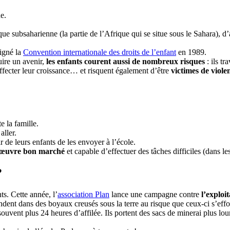
e.
que subsaharienne (la partie de l’Afrique qui se situe sous le Sahara),
signé la
Convention internationale des droits de l’enfant
en 1989.
ruire un avenir,
les enfants courent aussi de nombreux risques
: ils tr
ffecter leur croissance… et risquent également d’être
victimes de viole
te la famille.
aller.
r de leurs enfants de les envoyer à l’école.
’œuvre bon marché
et capable d’effectuer des tâches difficiles (dans l
?
ts. Cette année, l’
association Plan
lance une campagne contre
l’exploi
cendent dans des boyaux creusés sous la terre au risque que ceux-ci s’ef
souvent plus 24 heures d’affilée. Ils portent des sacs de minerai plus l