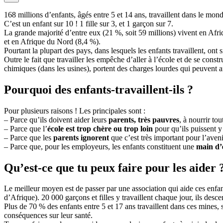
168 millions d’enfants, âgés entre 5 et 14 ans, travaillent dans le mond
C’est un enfant sur 10 ! 1 fille sur 3, et 1 garçon sur 7.
La grande majorité d’entre eux (21 %, soit 59 millions) vivent en Afri
et en Afrique du Nord (8,4 %).
Pourtant la plupart des pays, dans lesquels les enfants travaillent, ont 
Outre le fait que travailler les empêche d’aller à l’école et de se const
chimiques (dans les usines), portent des charges lourdes qui peuvent a
Pourquoi des enfants-travaillent-ils ?
Pour plusieurs raisons ! Les principales sont :
– Parce qu’ils doivent aider leurs
parents, très pauvres
, à nourrir tou
– Parce que l’
école est trop chère ou trop loin
pour qu’ils puissent y 
– Parce que les
parents ignorent
que c’est très important pour l’aveni
– Parce que, pour les employeurs, les enfants constituent une
main d
Qu’est-ce que tu peux faire pour les aider 
Le meilleur moyen est de passer par une association qui aide ces enfan
d’Afrique). 20 000 garçons et filles y travaillent chaque jour, ils des
Plus de 70 % des enfants entre 5 et 17 ans travaillent dans ces mines, 
conséquences sur leur santé.