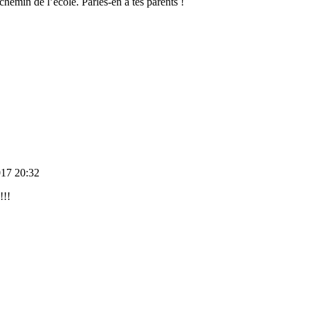
chemin de l’école. Parles-en à tes parents !
017 20:32
!!!