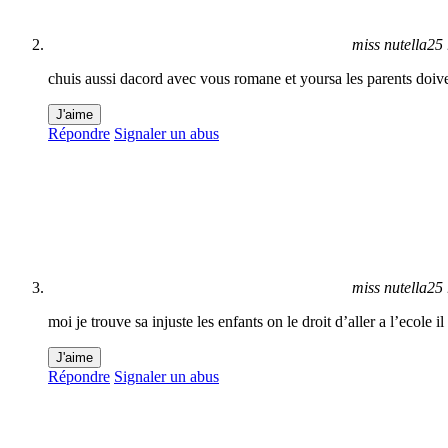
miss nutella25
chuis aussi dacord avec vous romane et yoursa les parents doivent 
J'aime
Répondre
Signaler un abus
miss nutella25
moi je trouve sa injuste les enfants on le droit d’aller a l’ecole i
J'aime
Répondre
Signaler un abus