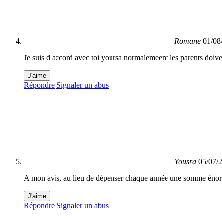
Romane
01/08
Je suis d accord avec toi yoursa normalemeent les parents doiven
J'aime
Répondre
Signaler un abus
Yousra
05/07/
A mon avis, au lieu de dépenser chaque année une somme énorme o
J'aime
Répondre
Signaler un abus