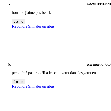
ilhem
08/04/20
horrible j’aime pas beurk
J'aime
Répondre
Signaler un abus
loli margot
06/
perso j'<3 pas trop !Il a les cheuveux dans les yeux en +
J'aime
Répondre
Signaler un abus