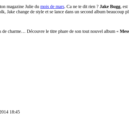
e ton magazine Julie du
mois de mars
. Ca ne te dit rien ?
Jake Bugg
, es
olk, Jake change de style et se lance dans un second album beaucoup p
s de charme… Découvre le titre phare de son tout nouvel album «
Mess
2014 18:45