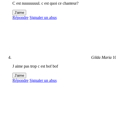
C est nuuuuuuul. c est quoi ce chanteur?
J'aime
Répondre
Signaler un abus
Gilda Maria
1
J aime pas trop c est bof bof
J'aime
Répondre
Signaler un abus