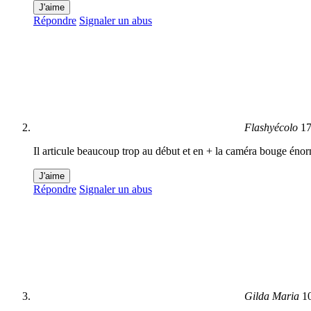
J'aime
Répondre
Signaler un abus
Flashyécolo
17
Il articule beaucoup trop au début et en + la caméra bouge én
J'aime
Répondre
Signaler un abus
Gilda Maria
1