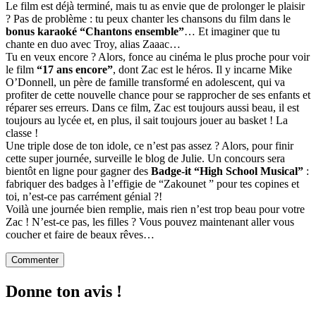
Le film est déjà terminé, mais tu as envie que de prolonger le plaisir
? Pas de problème : tu peux chanter les chansons du film dans le
bonus karaoké “Chantons ensemble”
… Et imaginer que tu
chante en duo avec Troy, alias Zaaac…
Tu en veux encore ? Alors, fonce au cinéma le plus proche pour voir
le film
“17 ans encore”
, dont Zac est le héros. Il y incarne Mike
O’Donnell, un père de famille transformé en adolescent, qui va
profiter de cette nouvelle chance pour se rapprocher de ses enfants et
réparer ses erreurs. Dans ce film, Zac est toujours aussi beau, il est
toujours au lycée et, en plus, il sait toujours jouer au basket ! La
classe !
Une triple dose de ton idole, ce n’est pas assez ? Alors, pour finir
cette super journée, surveille le blog de Julie. Un concours sera
bientôt en ligne pour gagner des
Badge-it “High School Musical”
:
fabriquer des badges à l’effigie de “Zakounet ” pour tes copines et
toi, n’est-ce pas carrément génial ?!
Voilà une journée bien remplie, mais rien n’est trop beau pour votre
Zac ! N’est-ce pas, les filles ? Vous pouvez maintenant aller vous
coucher et faire de beaux rêves…
Commenter
Donne ton avis !