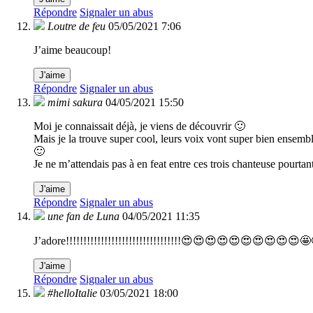
Répondre
Signaler un abus
Loutre de feu
05/05/2021 7:06
J’aime beaucoup!
J'aime
Répondre
Signaler un abus
mimi sakura
04/05/2021 15:50
Moi je connaissait déjà, je viens de découvrir 🙂
Mais je la trouve super cool, leurs voix vont super bien ensembl
🙂
Je ne m’attendais pas à en feat entre ces trois chanteuse pourta
J'aime
Répondre
Signaler un abus
une fan de Luna
04/05/2021 11:35
J’adore!!!!!!!!!!!!!!!!!!!!!!!!!!!!!!!!!😍😍😍😍😍😍😍
J'aime
Répondre
Signaler un abus
#helloItalie
03/05/2021 18:00