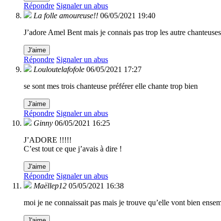
Répondre
Signaler un abus
La folle amoureuse!!
06/05/2021 19:40
J’adore Amel Bent mais je connais pas trop les autre chanteuses
J'aime
Répondre
Signaler un abus
Louloutelafofole
06/05/2021 17:27
se sont mes trois chanteuse préférer elle chante trop bien
J'aime
Répondre
Signaler un abus
Ginny
06/05/2021 16:25
J’ADORE !!!!!
C’est tout ce que j’avais à dire !
J'aime
Répondre
Signaler un abus
Maëllep12
05/05/2021 16:38
moi je ne connaissait pas mais je trouve qu’elle vont bien ense
J'aime