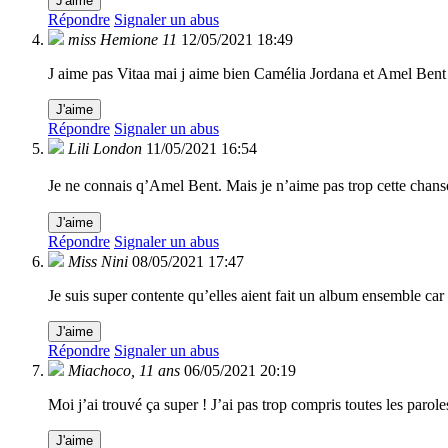
J'aime
Répondre
Signaler un abus
miss Hemione 11
12/05/2021 18:49
J aime pas Vitaa mai j aime bien Camélia Jordana et Amel Bent
J'aime
Répondre
Signaler un abus
Lili London
11/05/2021 16:54
Je ne connais q’Amel Bent. Mais je n’aime pas trop cette cha
J'aime
Répondre
Signaler un abus
Miss Nini
08/05/2021 17:47
Je suis super contente qu’elles aient fait un album ensemble car
J'aime
Répondre
Signaler un abus
Miachoco, 11 ans
06/05/2021 20:19
Moi j’ai trouvé ça super ! J’ai pas trop compris toutes les parole
J'aime