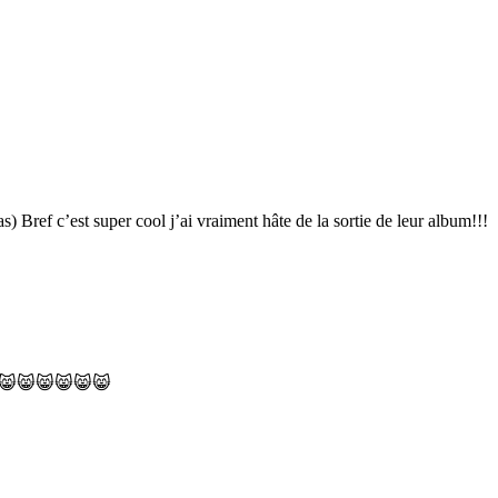
) Bref c’est super cool j’ai vraiment hâte de la sortie de leur album!!!
😸😸😸😸😸😸😸