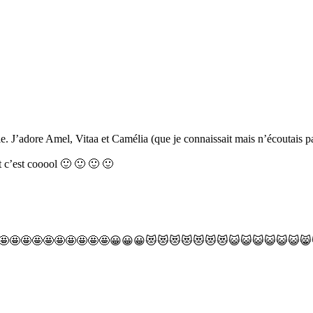
e. J’adore Amel, Vitaa et Camélia (que je connaissait mais n’écoutais pas
nt c’est cooool 🙂 🙂 🙂 🙂
😍😍😍🤩🤩🤩🤩🤩🤩🤩🤩🤩🤩🤩😀😀😀😻😻😻😻😻😻😻😺😺😺😺😺😺