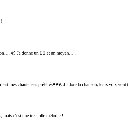
 !
nson…. 😫 Je donne un 👎🏼 et un moyen…..
 c’est mes chanteuses préférés♥♥♥. J’adore la chanson, leurs voix vont 
s, mais c’est une très jolie mélodie !