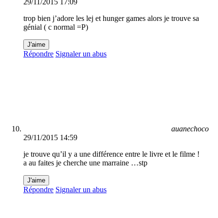
29/11/2015 17:09
trop bien j’adore les lej et hunger games alors je trouve sa
génial ( c normal =P)
J'aime
Répondre
Signaler un abus
auanechoco
29/11/2015 14:59
je trouve qu’il y a une différence entre le livre et le filme !
a au faites je cherche une marraine …stp
J'aime
Répondre
Signaler un abus