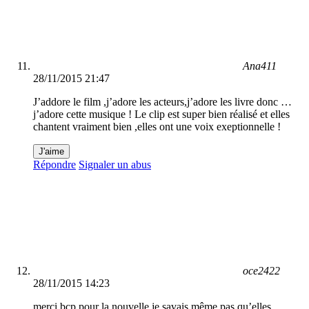
Ana411
28/11/2015 21:47
J’addore le film ,j’adore les acteurs,j’adore les livre donc …
j’adore cette musique ! Le clip est super bien réalisé et elles
chantent vraiment bien ,elles ont une voix exeptionnelle !
J'aime
Répondre
Signaler un abus
oce2422
28/11/2015 14:23
merci bcp pour la nouvelle je savais même pas qu’elles