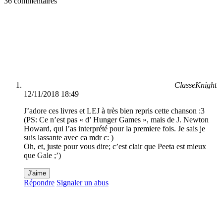
36 commentaires
ClasseKnight
12/11/2018 18:49
J’adore ces livres et LEJ à très bien repris cette chanson :3
(PS: Ce n’est pas « d’ Hunger Games », mais de J. Newton
Howard, qui l’as interprété pour la premiere fois. Je sais je
suis lassante avec ca mdr c: )
Oh, et, juste pour vous dire; c’est clair que Peeta est mieux
que Gale ;’)
J'aime
Répondre
Signaler un abus