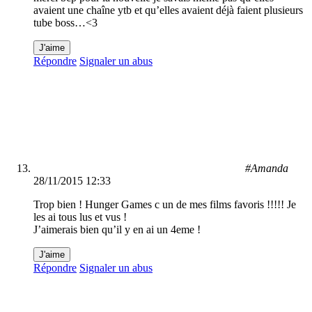
avaient une chaîne ytb et qu’elles avaient déjà faient plusieurs
tube boss…<3
J'aime
Répondre
Signaler un abus
#Amanda
28/11/2015 12:33
Trop bien ! Hunger Games c un de mes films favoris !!!!! Je
les ai tous lus et vus !
J’aimerais bien qu’il y en ai un 4eme !
J'aime
Répondre
Signaler un abus