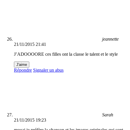
jeannette
21/11/2015 21:41
J’ADOOOORE ces filles ont la classe le talent et le style
J'aime
Répondre
Signaler un abus
Sarah
21/11/2015 19:23
mouai je préfère la chanson et les images originales qui sont