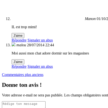
Manon
01/10/
IL est trop mimi!
J'aime
Répondre
Signaler un abus
malou
28/07/2014 22:44
Moi aussi mon chat adore dormir sur les magasines
J'aime
Répondre
Signaler un abus
Navigation
Commentaires plus anciens
dans
Donne ton avis !
les
commentaires
Votre adresse e-mail ne sera pas publiée.
Les champs obligatoires son