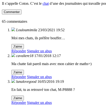
Il s’appelle Coton. C’est le
chat
d’une des journalistes qui travaille po
Commenter
65 commentaires
Louloumimila
23/03/2021 19:52
Moi mes chats, ils préfère bouffer…
J'aime
Répondre
Signaler un abus
cavaliere18
17/01/2018 12:17
Ma chatte fait pareil mais avec mon cahier de maths=)
J'aime
Répondre
Signaler un abus
lunalovegood
16/05/2016 19:19
En fait, tu as retrouvé ton chat, M-P8888 ?
J'aime
Répondre
Signaler un abus