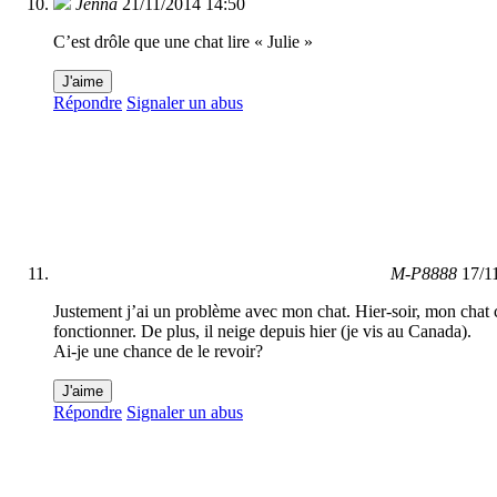
Jenna
21/11/2014 14:50
C’est drôle que une chat lire « Julie »
J'aime
Répondre
Signaler un abus
M-P8888
17/1
Justement j’ai un problème avec mon chat. Hier-soir, mon chat c’
fonctionner. De plus, il neige depuis hier (je vis au Canada).
Ai-je une chance de le revoir?
J'aime
Répondre
Signaler un abus