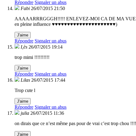
Répondre
Signaler un abus
Fabi
26/07/2015 21:50
AAAAARRRGGGH!!!!! ENLEVEZ-MOI CA DE MA VUE !!
en pleine influence ♥♥♥♥♥♥♥♥♥♥♥♥♥♥♥♥♥♥♥♥♥)
J'aime
Répondre
Signaler un abus
I,ès
26/07/2015 19:14
trop mimi !!!!!!!!!!
J'aime
Répondre
Signaler un abus
Lilas
26/07/2015 17:44
Trop cute l
J'aime
Répondre
Signaler un abus
julia
26/07/2015 11:36
on dirais que ce n’est même pas pour de vrai c’est trop chou !!!!
J'aime