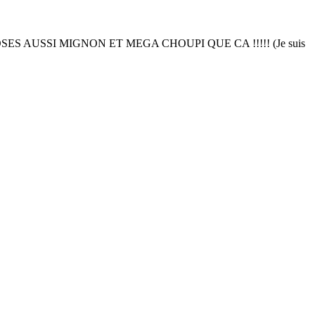
 AUSSI MIGNON ET MEGA CHOUPI QUE CA !!!!! (Je suis