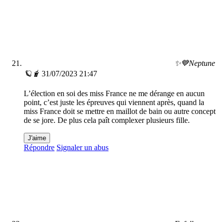
✨💙Neptune
🪐🧋
31/07/2023 21:47
L’élection en soi des miss France ne me dérange en aucun
point, c’est juste les épreuves qui viennent après, quand la
miss France doit se mettre en maillot de bain ou autre concept
de se jore. De plus cela paît complexer plusieurs fille.
J'aime
Répondre
Signaler un abus