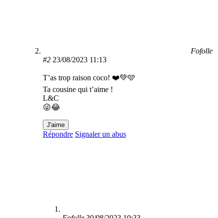
Fofolle
#2
23/08/2023 11:13
T’as trop raison coco! ❤️💚🩵
Ta cousine qui t’aime !
L&C
😜😂
J'aime
Répondre
Signaler un abus
Fofolle
30/08/2023 10:33