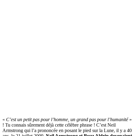
«
C’est un petit pas pour l’homme, un grand pas pour l’humanité
»
! Tu connais sûrement déjà cette célèbre phrase ! C’est Neil
Armstrong qui l’a prononcée en posant le pied sur la Lune, il y a 40
ans, le 21 juillet 2009.
Neil Armstrong et Buzz Aldrin devenaient