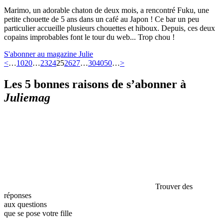
Marimo, un adorable chaton de deux mois, a rencontré Fuku, une
petite chouette de 5 ans dans un café au Japon ! Ce bar un peu
particulier accueille plusieurs chouettes et hiboux. Depuis, ces deux
copains improbables font le tour du web... Trop chou !
S'abonner au magazine Julie
<
…
10
20
…
23
24
25
26
27
…
30
40
50
…
>
Les 5 bonnes raisons de s’abonner à
Juliemag
Trouver des
réponses
aux questions
que se pose votre fille