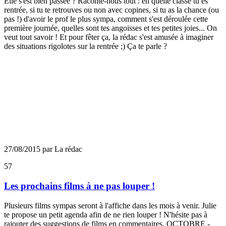
Elle s'est bien passée ? Raconte-nous tout : en quelle classe tu es
rentrée, si tu te retrouves ou non avec copines, si tu as la chance (ou
pas !) d'avoir le prof le plus sympa, comment s'est déroulée cette
première journée, quelles sont tes angoisses et tes petites joies... On
veut tout savoir ! Et pour fêter ça, la rédac s'est amusée à imaginer
des situations rigolotes sur la rentrée ;) Ça te parle ?
27/08/2015 par La rédac
57
Les prochains films à ne pas louper !
Plusieurs films sympas seront à l'affiche dans les mois à venir. Julie
te propose un petit agenda afin de ne rien louper ! N'hésite pas à
rajouter des suggestions de films en commentaires. OCTOBRE -