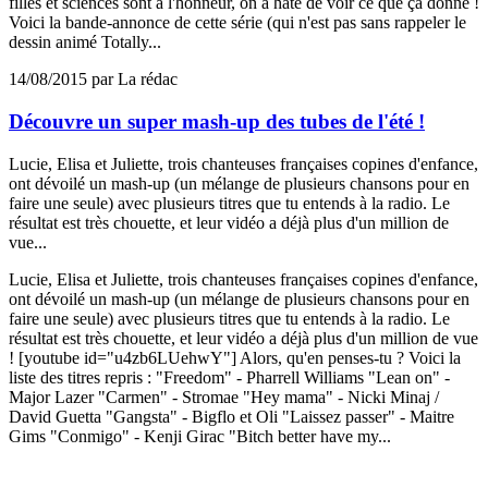
filles et sciences sont à l'honneur, on a hâte de voir ce que ça donne !
Voici la bande-annonce de cette série (qui n'est pas sans rappeler le
dessin animé Totally...
14/08/2015 par La rédac
Découvre un super mash-up des tubes de l'été !
Lucie, Elisa et Juliette, trois chanteuses françaises copines d'enfance,
ont dévoilé un mash-up (un mélange de plusieurs chansons pour en
faire une seule) avec plusieurs titres que tu entends à la radio. Le
résultat est très chouette, et leur vidéo a déjà plus d'un million de
vue...
Lucie, Elisa et Juliette, trois chanteuses françaises copines d'enfance,
ont dévoilé un mash-up (un mélange de plusieurs chansons pour en
faire une seule) avec plusieurs titres que tu entends à la radio. Le
résultat est très chouette, et leur vidéo a déjà plus d'un million de vue
! [youtube id="u4zb6LUehwY"] Alors, qu'en penses-tu ? Voici la
liste des titres repris : "Freedom" - Pharrell Williams "Lean on" -
Major Lazer "Carmen" - Stromae "Hey mama" - Nicki Minaj /
David Guetta "Gangsta" - Bigflo et Oli "Laissez passer" - Maitre
Gims "Conmigo" - Kenji Girac "Bitch better have my...