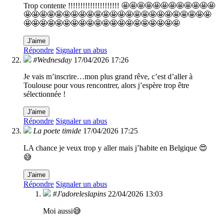
Trop contente !!!!!!!!!!!!!!!!!!!!! 🤩🤩🤩🤩🤩🤩🤩🤩🤩🤩🤩🤩
🤩🤩🤩🤩🤩🤩🤩🤩🤩🤩🤩🤩🤩🤩🤩🤩🤩🤩🤩🤩🤩🤩🤩🤩
🤩🤩🤩🤩🤩🤩🤩🤩🤩🤩🤩🤩🤩🤩🤩🤩🤩🤩🤩🤩
J'aime
Répondre
Signaler un abus
#Wednesday
17/04/2026 17:26
Je vais m’inscrire…mon plus grand rêve, c’est d’aller à
Toulouse pour vous rencontrer, alors j’espère trop être
sélectionnée !
J'aime
Répondre
Signaler un abus
La poete timide
17/04/2026 17:25
LA chance je veux trop y aller mais j’habite en Belgique 😍
😅
J'aime
Répondre
Signaler un abus
#J'adoreleslapins
22/04/2026 13:03
Moi aussi😅