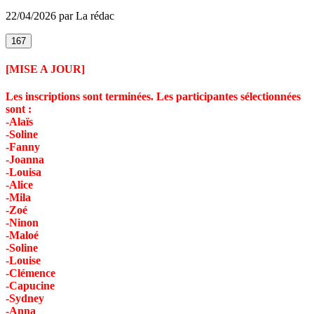
22/04/2026 par La rédac
167
[MISE A JOUR]
Les inscriptions sont terminées. Les participantes sélectionnées
sont :
-Alaïs
-Soline
-Fanny
-Joanna
-Louisa
-Alice
-Mila
-Zoé
-Ninon
-Maloé
-Soline
-Louise
-Clémence
-Capucine
-Sydney
-Anna