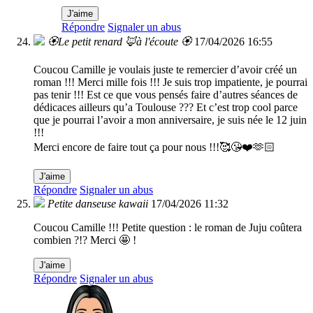
J'aime
Répondre
Signaler un abus
🏵️Le petit renard 🦊à l'écoute 🏵️
17/04/2026 16:55
Coucou Camille je voulais juste te remercier d’avoir créé un
roman !!! Merci mille fois !!! Je suis trop impatiente, je pourrai
pas tenir !!! Est ce que vous pensés faire d’autres séances de
dédicaces ailleurs qu’a Toulouse ??? Et c’est trop cool parce
que je pourrai l’avoir a mon anniversaire, je suis née le 12 juin
!!!
Merci encore de faire tout ça pour nous !!!🥰😘❤️🫶🏻
J'aime
Répondre
Signaler un abus
Petite danseuse kawaii
17/04/2026 11:32
Coucou Camille !!! Petite question : le roman de Juju coûtera
combien ?!? Merci 🤩 !
J'aime
Répondre
Signaler un abus