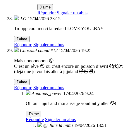
J'aime
Répondre
Signaler un abus
J.O
15/04/2026 23:15
Troppp cool merci la redac I LOVE YOU .BAY
J'aime
Répondre
Signaler un abus
Chocolat chaud #12
15/04/2026 19:25
Mais noooooooon 😝
C’est un rêve 😍 ou c’est encore un poisson d’avril 🤔🤔🤔
(déjà que je voulais aller à jujuland 🤣🤣🤣)
J'aime
Répondre
Signaler un abus
Annanas_power
17/04/2026 9:24
Oh oui JujuLand moi aussi je voudrait y aller 🥲!
J'aime
Répondre
Signaler un abus
@ Julie la mimi
19/04/2026 13:51