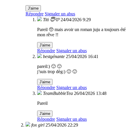
J'aime
Répondre
Signaler un abus
Titi 😇🩷
24/04/2026 9:29
Pareil 🥺 mais avoir un roman juju a toujours été
mon rêve !!
J'aime
Répondre
Signaler un abus
bestgénante
25/04/2026 16:41
pareil:) 🙂 🙂
j’suis trop dèg:) 🙂 🙂
J'aime
Répondre
Signaler un abus
TeamBubbleTea
26/04/2026 13:48
Pareil
J'aime
Répondre
Signaler un abus
fox girl
25/04/2026 22:29