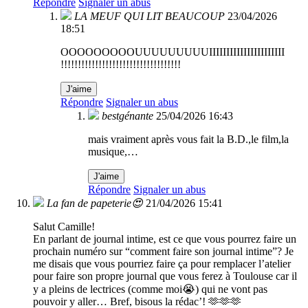
Répondre
Signaler un abus
LA MEUF QUI LIT BEAUCOUP
23/04/2026
18:51
OOOOOOOOOUUUUUUUUUIIIIIIIIIIIIIIIIIIIIII
!!!!!!!!!!!!!!!!!!!!!!!!!!!!!!!!!!!
J'aime
Répondre
Signaler un abus
bestgénante
25/04/2026 16:43
mais vraiment après vous fait la B.D.,le film,la
musique,…
J'aime
Répondre
Signaler un abus
La fan de papeterie😍
21/04/2026 15:41
Salut Camille!
En parlant de journal intime, est ce que vous pourrez faire un
prochain numéro sur “comment faire son journal intime”? Je
me disais que vous pourriez faire ça pour remplacer l’atelier
pour faire son propre journal que vous ferez à Toulouse car il
y a pleins de lectrices (comme moi😭) qui ne vont pas
pouvoir y aller… Bref, bisous la rédac’! 🫶🫶🫶