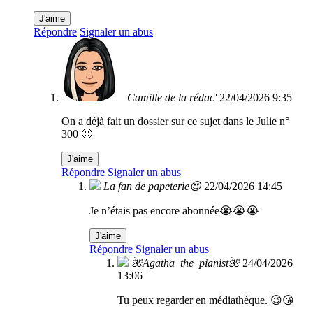
J'aime
Répondre
Signaler un abus
Camille de la rédac'
22/04/2026 9:35
On a déjà fait un dossier sur ce sujet dans le Julie n°
300 🙂
J'aime
Répondre
Signaler un abus
La fan de papeterie😍
22/04/2026 14:45
Je n’étais pas encore abonnée😭😭😭
J'aime
Répondre
Signaler un abus
🌺Agatha_the_pianist🌺
24/04/2026
13:06
Tu peux regarder en médiathèque. 😉😘