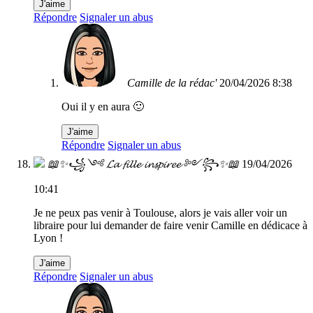
J'aime
Répondre
Signaler un abus
Camille de la rédac'
20/04/2026 8:38
Oui il y en aura 🙂
J'aime
Répondre
Signaler un abus
📖✨꧁༺ 𝓛𝓪 𝓯𝓲𝓵𝓵𝓮 𝓲𝓷𝓼𝓹𝓲𝓻𝓮𝓮 ༻꧂✨📖
19/04/2026
10:41
Je ne peux pas venir à Toulouse, alors je vais aller voir un
libraire pour lui demander de faire venir Camille en dédicace à
Lyon !
J'aime
Répondre
Signaler un abus