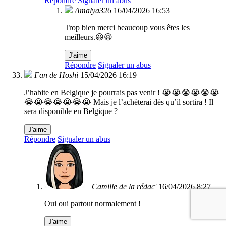
Répondre
Signaler un abus
Amalya326
16/04/2026 16:53
Trop bien merci beaucoup vous êtes les
meilleurs.😆😆
J'aime
Répondre
Signaler un abus
Fan de Hoshi
15/04/2026 16:19
J’habite en Belgique je pourrais pas venir ! 😭😭😭😭😭😭
😭😭😭😭😭😭😭 Mais je l’achèterai dès qu’il sortira ! Il
sera disponible en Belgique ?
J'aime
Répondre
Signaler un abus
Camille de la rédac'
16/04/2026 8:27
Oui oui partout normalement !
J'aime