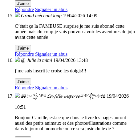
J'aime
Répondre
Signaler un abus
Grand méchant loup
19/04/2026 14:09
C’était ça la FAMEUSE surprise je me suis abonné cette
année mais du coup je vais pouvoir avoir les aventures de juju
avant cette année
J'aime
Répondre
Signaler un abus
@ Julie la mimi
19/04/2026 13:48
j’me suis inscrit je croise les doigts!!!
J'aime
Répondre
Signaler un abus
📖✨꧁༺ 𝓛𝓪 𝓯𝓲𝓵𝓵𝓮 𝓲𝓷𝓼𝓹𝓲𝓻𝓮𝓮 ༻꧂✨📖
19/04/2026
10:51
Bonjour Camille, est-ce que dans le livre les pages auront
aussi des petits animaux et des photos/illustrations comme
dans le journal momoche ou ce sera juste du texte ?