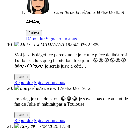
Camille de la rédac'
20/04/2026 8:39
🤩🤩🤩
J'aime
Répondre
Signaler un abus
Moi c ' est MAMAYAYA
18/04/2026 22:05
Moi je suis dégoûtée parce que je joue une pièce de théâtre à
Toulouse alors que j habite loin le 6 juin ..😭😭😭😭😭😭
😭💔🥺🥺🥺💔 je serais juste a côté….
J'aime
Répondre
Signaler un abus
une pré-ado au top
17/04/2026 19:12
trop deg je suis de paris. 😭😭😭 je savais pas que autant de
fan de Julie n’ habitait pas a Toulouse
J'aime
Répondre
Signaler un abus
Roxy 🌺
17/04/2026 17:58