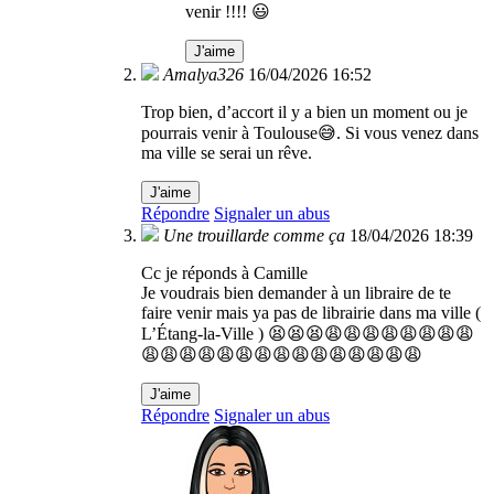
venir !!!! 😃
J'aime
Amalya326
16/04/2026 16:52
Trop bien, d’accort il y a bien un moment ou je
pourrais venir à Toulouse😅. Si vous venez dans
ma ville se serai un rêve.
J'aime
Répondre
Signaler un abus
Une trouillarde comme ça
18/04/2026 18:39
Cc je réponds à Camille
Je voudrais bien demander à un libraire de te
faire venir mais ya pas de librairie dans ma ville (
L’Étang-la-Ville ) 😫😫😫😩😩😩😩😩😩😩😩
😩😩😩😩😩😩😩😩😩😩😩😩😩😩😩
J'aime
Répondre
Signaler un abus