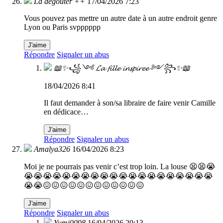
La dégoûter ++
17/04/2026 7:23
Vous pouvez pas mettre un autre date à un autre endroit genre
Lyon ou Paris svpppppp
J'aime
Répondre
Signaler un abus
📖✨꧁༺ 𝓛𝓪 𝓯𝓲𝓵𝓵𝓮 𝓲𝓷𝓼𝓹𝓲𝓻𝓮𝓮 ༻꧂✨📖
18/04/2026 8:41
Il faut demander à son/sa libraire de faire venir Camille
en dédicace…
J'aime
Répondre
Signaler un abus
Amalya326
16/04/2026 8:23
Moi je ne pourrais pas venir c’est trop loin. La louse 😫😫😭
😭😭😭😭😭😭😭😭😭😭😭😭😭😭😭😭😭😭😭😭
😭😭😖😖😖😖😖😖😖😖😖😖😖😖
J'aime
Répondre
Signaler un abus
Yumi0098
16/04/2026 20:13