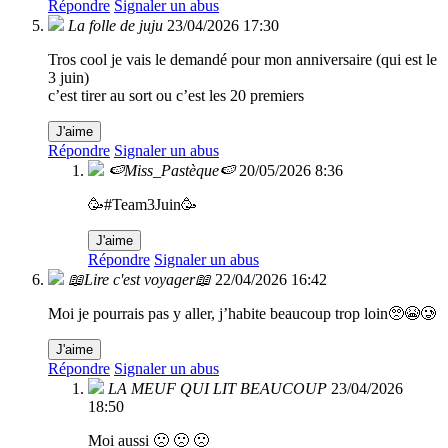
Répondre
Signaler un abus
La folle de juju
23/04/2026 17:30
Tros cool je vais le demandé pour mon anniversaire (qui est le
3 juin)
c’est tirer au sort ou c’est les 20 premiers
J'aime
Répondre
Signaler un abus
🍉Miss_Pastèque🍉
20/05/2026 8:36
🥳#Team3Juin🥳
J'aime
Répondre
Signaler un abus
📖Lire c'est voyager📖
22/04/2026 16:42
Moi je pourrais pas y aller, j’habite beaucoup trop loin🥺😭🥲
J'aime
Répondre
Signaler un abus
LA MEUF QUI LIT BEAUCOUP
23/04/2026
18:50
Moi aussi 🙁 🙁 🙁