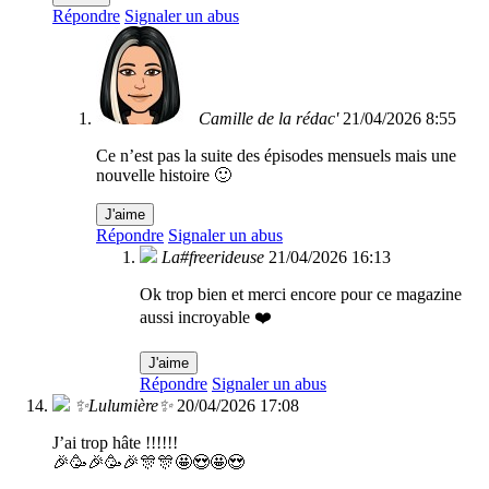
Répondre
Signaler un abus
Camille de la rédac'
21/04/2026 8:55
Ce n’est pas la suite des épisodes mensuels mais une
nouvelle histoire 🙂
J'aime
Répondre
Signaler un abus
La#freerideuse
21/04/2026 16:13
Ok trop bien et merci encore pour ce magazine
aussi incroyable ❤️
J'aime
Répondre
Signaler un abus
✨Lulumière✨
20/04/2026 17:08
J’ai trop hâte !!!!!!
🎉🥳🎉🥳🎉🎊🎊🤩😍🤩😍