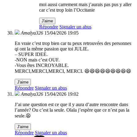
moi aussi carrement mais j’aurais pas pus y aller
car c’est trop loin l’Occitanie
J'aime
Répondre
Signaler un abus
Amalya326
15/04/2026 19:05
En vraie c’est trop bien car tu peux retrouvées des personnes
qi ont la même passion que toi JULIE.
– SUPER IDEE.
-NON mais c’est OUF.
-Vous êtes INCROYABLE.
MERCI,MERCI,MERCI, MERCI. 😆😆😆😆😆😆😆😆😆
J'aime
Répondre
Signaler un abus
Amalya326
15/04/2026 19:02
J’ai une question est ce que il y aura d’autre rencontre dans
l’année? Ou c’est la seule. Olala j’espère que ce n’est pas la
seule.😫
J'aime
Répondre
Signaler un abus