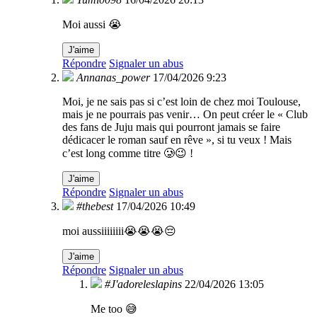
Moi aussi 😭
J'aime
Répondre
Signaler un abus
Annanas_power
17/04/2026 9:23
Moi, je ne sais pas si c’est loin de chez moi Toulouse,
mais je ne pourrais pas venir… On peut créer le « Club
des fans de Juju mais qui pourront jamais se faire
dédicacer le roman sauf en rêve », si tu veux ! Mais
c’est long comme titre 🥲😉 !
J'aime
Répondre
Signaler un abus
#thebest
17/04/2026 10:49
moi aussiiiiiiii😭😭😭😔
J'aime
Répondre
Signaler un abus
#J'adoreleslapins
22/04/2026 13:05
Me too 😅