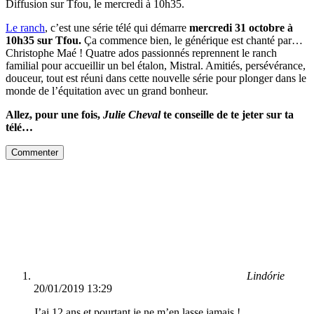
Diffusion sur Tfou, le mercredi à 10h35.
Le ranch
, c’est une série télé qui démarre
mercredi 31 octobre à
10h35 sur Tfou.
Ça commence bien, le générique est chanté par…
Christophe Maé ! Quatre ados passionnés reprennent le ranch
familial pour accueillir un bel étalon, Mistral. Amitiés, persévérance,
douceur, tout est réuni dans cette nouvelle série pour plonger dans le
monde de l’équitation avec un grand bonheur.
Allez, pour une fois,
Julie Cheval
te conseille de te jeter sur ta
télé…
Commenter
Lindórie
20/01/2019 13:29
J’ai 12 ans et pourtant je ne m’en lasse jamais !