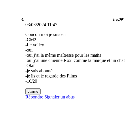
Iris🌺
03/03/2024 11:47
Coucou moi je suis en
-CM2
-Le volley
-oui
-oui j’ai la même maîtresse pour les maths
-oui j’ai une chienne:Roxi comme la marque et un chat
:Olaf
-je suis abonné
-je lis et je regarde des Films
-10/20
J'aime
Répondre
Signaler un abus