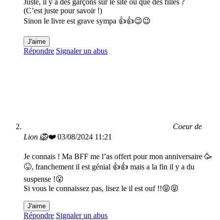
Juste, il y a des garçons sur le site où que des filles ?
(C’est juste pour savoir !)
Sinon le livre est grave sympa 👍👍😉😉
J'aime
Répondre
Signaler un abus
Coeur de
Lion 🦁❤️
03/08/2024 11:21
Je connais ! Ma BFF me l’as offert pour mon anniversaire 🥳
😝, franchement il est génial 👍👍 mais a la fin il y a du
suspense !😮
Si vous le connaissez pas, lisez le il est ouf !!😝😝
J'aime
Répondre
Signaler un abus