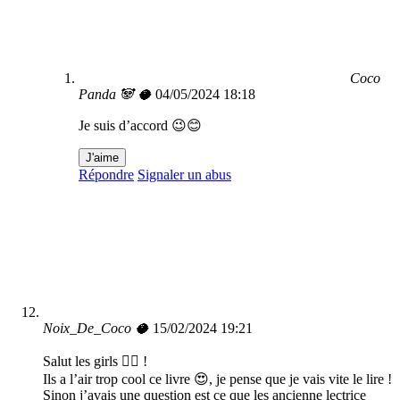
Coco
Panda 🐼 🥥
04/05/2024 18:18
Je suis d’accord 😉😊
J'aime
Répondre
Signaler un abus
Noix_De_Coco 🥥
15/02/2024 19:21
Salut les girls 👯‍♀️ !
Ils a l’air trop cool ce livre 😍, je pense que je vais vite le lire !
Sinon j’avais une question est ce que les ancienne lectrice