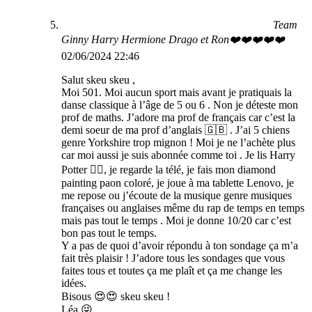
Team
Ginny Harry Hermione Drago et Ron❤️❤️❤️❤️❤️
02/06/2024 22:46
Salut skeu skeu ,
Moi 501. Moi aucun sport mais avant je pratiquais la
danse classique à l’âge de 5 ou 6 . Non je déteste mon
prof de maths. J’adore ma prof de français car c’est la
demi soeur de ma prof d’anglais 🇬🇧 . J’ai 5 chiens
genre Yorkshire trop mignon ! Moi je ne l’achète plus
car moi aussi je suis abonnée comme toi . Je lis Harry
Potter 🧙‍♂️, je regarde la télé, je fais mon diamond
painting paon coloré, je joue à ma tablette Lenovo, je
me repose ou j’écoute de la musique genre musiques
françaises ou anglaises même du rap de temps en temps
mais pas tout le temps . Moi je donne 10/20 car c’est
bon pas tout le temps.
Y a pas de quoi d’avoir répondu à ton sondage ça m’a
fait très plaisir ! J’adore tous les sondages que vous
faites tous et toutes ça me plaît et ça me change les
idées.
Bisous 😍😍 skeu skeu !
Léa 😜