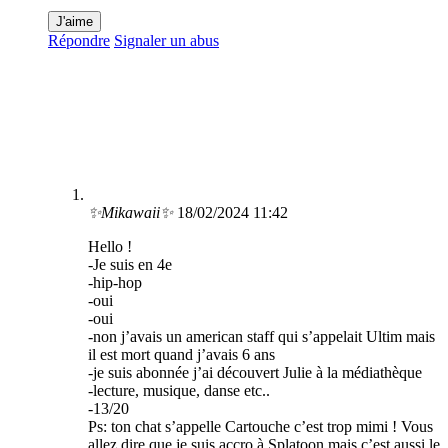
J'aime
Répondre
Signaler un abus
✨Mikawaii✨
18/02/2024 11:42
Hello !
-Je suis en 4e
-hip-hop
-oui
-oui
-non j’avais un american staff qui s’appelait Ultim mais
il est mort quand j’avais 6 ans
-je suis abonnée j’ai découvert Julie à la médiathèque
-lecture, musique, danse etc..
-13/20
Ps: ton chat s’appelle Cartouche c’est trop mimi ! Vous
allez dire que je suis accro à Splatoon mais c’est aussi le