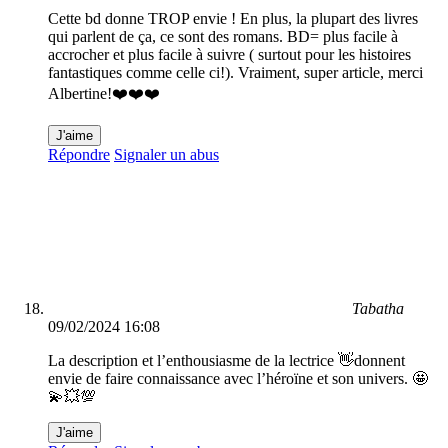
Cette bd donne TROP envie ! En plus, la plupart des livres
qui parlent de ça, ce sont des romans. BD= plus facile à
accrocher et plus facile à suivre ( surtout pour les histoires
fantastiques comme celle ci!). Vraiment, super article, merci
Albertine!❤️❤️❤️
J'aime
Répondre
Signaler un abus
Tabatha
09/02/2024 16:08
La description et l’enthousiasme de la lectrice 👋donnent
envie de faire connaissance avec l’héroïne et son univers. 🤩
💫💥💯
J'aime