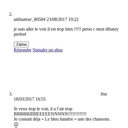
utilisateur_80584
23/08/2017 19:22
je suis aller le voir il est trop bien !!!!! perso c mon dfisney
preferé
J'aime
Répondre
Signaler un abus
lisa
18/03/2017 16:55
Je veux trop le voir, il a l’air trop
BBBBBIIIIIEEEEENNNNN!!!!!!!!!!!!!
Je connait déja « Le bleu lumière » une des chansons.
😉