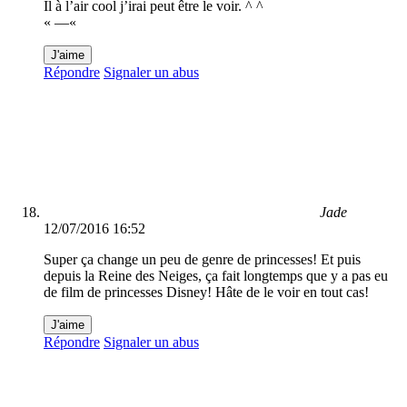
Il à l’air cool j’irai peut être le voir. ^ ^
« —«
J'aime
Répondre
Signaler un abus
Jade
12/07/2016 16:52
Super ça change un peu de genre de princesses! Et puis
depuis la Reine des Neiges, ça fait longtemps que y a pas eu
de film de princesses Disney! Hâte de le voir en tout cas!
J'aime
Répondre
Signaler un abus