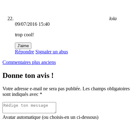
lola
09/07/2016 15:40
trop cool!
J'aime
Répondre
Signaler un abus
Navigation
Commentaires plus anciens
dans
Donne ton avis !
les
commentaires
Votre adresse e-mail ne sera pas publiée.
Les champs obligatoires
sont indiqués avec
*
Avatar automatique (ou choisis-en un ci-dessous)