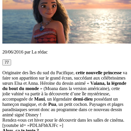
20/06/2016 par La rédac
77
Originaire des îles du sud du Pacifique,
cette nouvelle princesse
va
faire son apparition sur le grand écran, succédant aux célébrissimes
sœurs Elsa et Anna. Héroïne du dessin animé «
Vaiana, la légende
du bout du monde
» (Moana dans la version américaine), cette
jolie vahiné va partir à la découverte d’une île mystérieuse,
accompagnée de
Maui
, un légendaire
demi-dieu
possédant un
hameçon magique, et de
Pua
, un petit cochon. Paysages et plages
paradisiaques seront donc au programme dans ce nouveau dessin
animé signé Disney !
Rendez-vous cet hiver pour le découvrir dans les salles de cinéma.
[youtube id= »PDLhFbhXJFc »]
Alors, ça te tente ?