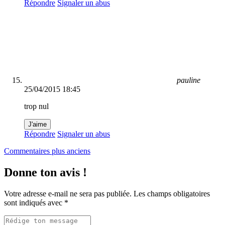
Répondre
Signaler un abus
pauline
25/04/2015 18:45
trop nul
J'aime
Répondre
Signaler un abus
Navigation
Commentaires plus anciens
dans
Donne ton avis !
les
commentaires
Votre adresse e-mail ne sera pas publiée.
Les champs obligatoires
sont indiqués avec
*