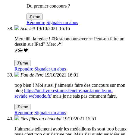
Du premier concours ?
J'aime
Répondre
Signaler un abus
Scarlett
19/10/2021 16:16
Merciiiiii la redac ! #Bestconcoursever ✨ Peut-on faire un
dessin sur IPad? Merc📍!
⚡️👓🖤
J'aime
Répondre
Signaler un abus
Fan de livre
19/10/2021 16:01
trop bien ! Moi aussi j’aimerais faire des concours sur mon
blog
https://un-livre-est-une-fenetre-par-laquelle-on-
sevade.webnode.fr/
mais je ne sais pas comment faire.
J'aime
Répondre
Signaler un abus
#les filles au chocolat
19/10/2021 15:51
J’aimerais tellement avoir les médaillons ils sont trop beaux
mais c’est trop dur j’arrive pas. Mais j’ai quelques idées en