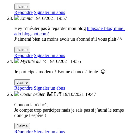
J'aime
Répondre
Signaler un abus
Emma
19/10/2021 19:57
Hey n’hésiter pas à regarder mon blog
https://le-blog-dune-
ado.blogspot.com/
J’aimerai bien au moins avoir un abonné s’il vous plait ^^
J'aime
Répondre
Signaler un abus
Myrtille du 14
19/10/2021 19:55
Je participe aux deux ! Bonne chance à toute !😉
J'aime
Répondre
Signaler un abus
Coeur brûler 🐍❤️‍🔥📕
19/10/2021 19:47
Coucou la rédac’ ,
Je compte trop participer mais je sais pas si j’aurai le temps
donc je l espère !
J'aime
Répondre
Signaler un abus