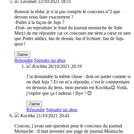
Lavande
22/10/2021 18:11
Bonsoir la rédac je n’ai pas compris le concours n°2 que
devons nous faire exactement ?
-Parler à la façon de Juju ?
-Doit- on reproduire le fond du journal momoche de Julie
Merci de me répondre car ce concours me tient a cœur en tant
que Potter addict, fan de dessin, fan d’écriture; fan de Juju
quoi !
J'aime
Répondre
Signaler un abus
Kochka
26/10/2021 20:19
J’ai demandée la même chose : doit-on parler comme si
on était Juju ? Et on m’a répondu, c’est le commentaire
en dessous du tiens, mon pseudo est Kochka😉 Voilà,
j’espère que ça t’aideras ! Bye ! 😊
J'aime
Répondre
Signaler un abus
Kochka
21/10/2021 20:41
Coucou, j’avais une question pour le concours du journal
Momoche : Il faut inventer une page de journal Momoche