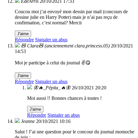
EdeArris
20/10/2021 17:33
Coucou moi j’ai envoyé mon dessin par mail (concours de
dessine julie en Harry Potter) mais je n’ai pas reçu de
confirmation, c’est normal? Mercii
J'aime
Répondre
Signaler un abus
🧸 Clara🧸 (anciennement clara.princess.05)
20/10/2021
14:53
Moi je participe à celui du journal ✌️😋
J'aime
Répondre
Signaler un abus
🦋🔥_Pépita_🔥🦋
26/10/2021 20:20
Moi aussi !! Bonnes chances à toutes !
J'aime
Répondre
Signaler un abus
Jeanne
20/10/2021 10:16
Salut ! J’ai une question pour le concour du journal momoche
de juju :