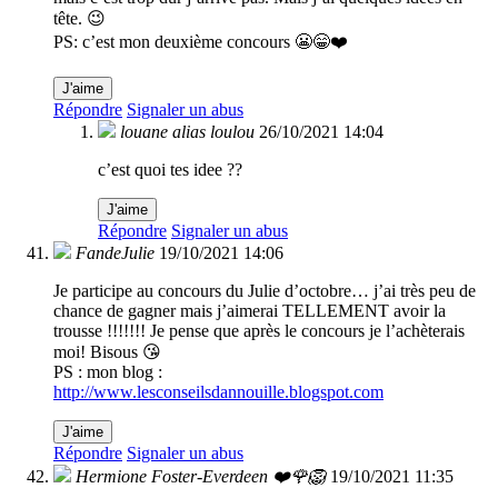
tête. 😉
PS: c’est mon deuxième concours 😬😁❤️
J'aime
Répondre
Signaler un abus
louane alias loulou
26/10/2021 14:04
c’est quoi tes idee ??
J'aime
Répondre
Signaler un abus
FandeJulie
19/10/2021 14:06
Je participe au concours du Julie d’octobre… j’ai très peu de
chance de gagner mais j’aimerai TELLEMENT avoir la
trousse !!!!!!! Je pense que après le concours je l’achèterais
moi! Bisous 😘
PS : mon blog :
http://www.lesconseilsdannouille.blogspot.com
J'aime
Répondre
Signaler un abus
Hermione Foster-Everdeen ❤️🌹🦁
19/10/2021 11:35