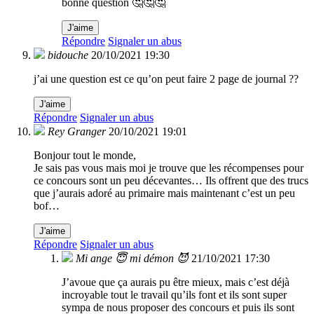
bonne question 🤔🤔🤔
J'aime
Répondre
Signaler un abus
bidouche
20/10/2021 19:30
j’ai une question est ce qu’on peut faire 2 page de journal ??
J'aime
Répondre
Signaler un abus
Rey Granger
20/10/2021 19:01
Bonjour tout le monde,
Je sais pas vous mais moi je trouve que les récompenses pour
ce concours sont un peu décevantes… Ils offrent que des trucs
que j’aurais adoré au primaire mais maintenant c’est un peu
bof…
J'aime
Répondre
Signaler un abus
Mi ange 😇 mi démon 😈
21/10/2021 17:30
J’avoue que ça aurais pu être mieux, mais c’est déjà
incroyable tout le travail qu’ils font et ils sont super
sympa de nous proposer des concours et puis ils sont