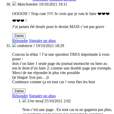
Marchombre
19/10/2021 19:11
OOOOH ! Trop cute !!!!! Je crois que je vais le faire ❤️❤️❤️
❤️❤️❤️ !
J’ai jamais été douée pour le dessin MAIS c’est pas grave
J'aime
Répondre
Signaler un abus
endoloris !
19/10/2021 18:29
Coucou la rédac ! J’ai une question TRES importante à vous
poser :
dois t’on faire 1 seule page du journal momoche ou bien as-
ton le droit d’en faire 2; comme une double page par exemple.
Merci de me répondre le plus vite possible
(je blague !(ou pas…))
Continuez comme ça en tout cas ! vous êtes les best
J'aime
Répondre
Signaler un abus
Une meuf
25/10/2021 2:02
Non c’est une page . En tout cas tu ne gagnera pas plus,