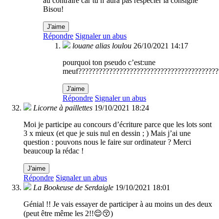
au contraire car tu n’aura pas respecter la consigne
Bisou!
J'aime
Répondre
Signaler un abus
louane alias loulou
26/10/2021 14:17
pourquoi ton pseudo c’est:une
meuf?????????????????????????????????????????
J'aime
Répondre
Signaler un abus
Licorne à paillettes
19/10/2021 18:24
Moi je participe au concours d’écriture parce que les lots sont
3 x mieux (et que je suis nul en dessin ; ) Mais j’ai une
question : pouvons nous le faire sur ordinateur ? Merci
beaucoup la rédac !
J'aime
Répondre
Signaler un abus
La Bookeuse de Serdaigle
19/10/2021 18:01
Génial !! Je vais essayer de participer à au moins un des deux
(peut être même les 2!!😌😚)