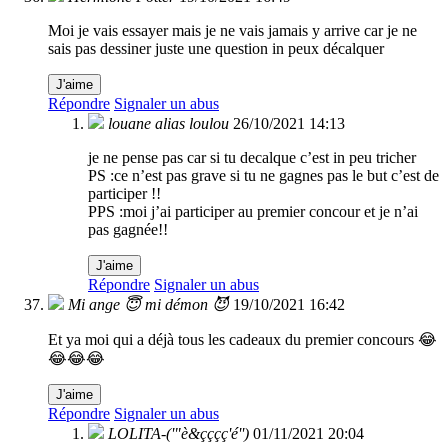
Moi je vais essayer mais je ne vais jamais y arrive car je ne
sais pas dessiner juste une question in peux décalquer
J'aime
Répondre
Signaler un abus
louane alias loulou
26/10/2021 14:13
je ne pense pas car si tu decalque c’est in peu tricher
PS :ce n’est pas grave si tu ne gagnes pas le but c’est de
participer !!
PPS :moi j’ai participer au premier concour et je n’ai
pas gagnée!!
J'aime
Répondre
Signaler un abus
Mi ange 😇 mi démon 😈
19/10/2021 16:42
Et ya moi qui a déjà tous les cadeaux du premier concours 😂
😂😂😂
J'aime
Répondre
Signaler un abus
LOLITA-('"è&çççç'é'')
01/11/2021 20:04