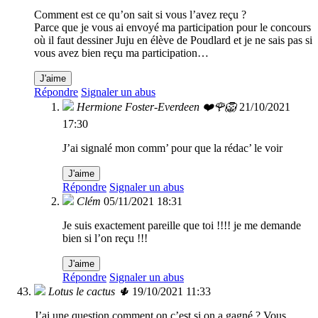
Comment est ce qu’on sait si vous l’avez reçu ?
Parce que je vous ai envoyé ma participation pour le concours
où il faut dessiner Juju en élève de Poudlard et je ne sais pas si
vous avez bien reçu ma participation…
J'aime
Répondre
Signaler un abus
Hermione Foster-Everdeen ❤️🌹🦁
21/10/2021
17:30
J’ai signalé mon comm’ pour que la rédac’ le voir
J'aime
Répondre
Signaler un abus
Clém
05/11/2021 18:31
Je suis exactement pareille que toi !!!! je me demande
bien si l’on reçu !!!
J'aime
Répondre
Signaler un abus
Lotus le cactus 🌵
19/10/2021 11:33
J’ai une question comment on c’est si on a gagné ? Vous