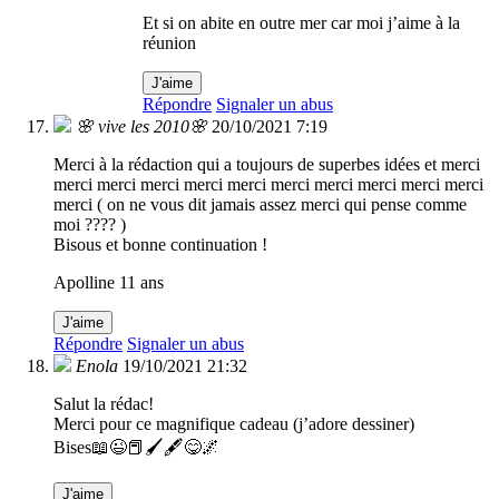
Et si on abite en outre mer car moi j’aime à la
réunion
J'aime
Répondre
Signaler un abus
🌸 vive les 2010🌸
20/10/2021 7:19
Merci à la rédaction qui a toujours de superbes idées et merci
merci merci merci merci merci merci merci merci merci merci
merci ( on ne vous dit jamais assez merci qui pense comme
moi ???? )
Bisous et bonne continuation !
Apolline 11 ans
J'aime
Répondre
Signaler un abus
Enola
19/10/2021 21:32
Salut la rédac!
Merci pour ce magnifique cadeau (j’adore dessiner)
Bises📖😉📕🖌️🖋️😋🌌
J'aime