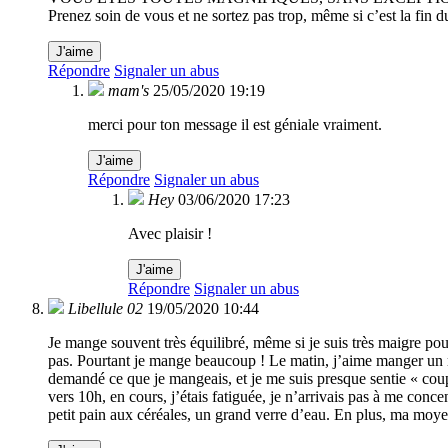
Prenez soin de vous et ne sortez pas trop, même si c’est la fin 
J'aime
Répondre
Signaler un abus
mam's
25/05/2020 19:19
merci pour ton message il est géniale vraiment.
J'aime
Répondre
Signaler un abus
Hey
03/06/2020 17:23
Avec plaisir !
J'aime
Répondre
Signaler un abus
Libellule 02
19/05/2020 10:44
Je mange souvent très équilibré, même si je suis très maigre p
pas. Pourtant je mange beaucoup ! Le matin, j’aime manger un 
demandé ce que je mangeais, et je me suis presque sentie « coup
vers 10h, en cours, j’étais fatiguée, je n’arrivais pas à me conc
petit pain aux céréales, un grand verre d’eau. En plus, ma moyen