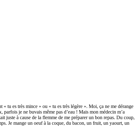
« tu es très mince » ou « tu es très légère ». Moi, ça ne me dérange
aux, parfois je ne buvais même pas d’eau ! Mais mon médecin m’a
tait juste à cause de la flemme de me préparer un bon repas. Du coup,
emps. Je mange un oeuf à la coque, du bacon, un fruit, un yaourt, un