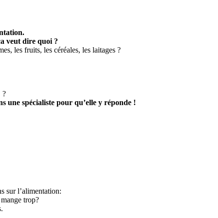
ntation.
ça veut dire quoi ?
, les fruits, les céréales, les laitages ?
. ?
s une spécialiste pour qu’elle y réponde !
s sur l’alimentation:
n mange trop?
.