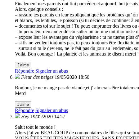
Finalement mes parents ont fini par céder et aujourd’ hui je suis
Alors, quelque conseils :
– rassure tes parents en leur expliquant que les protéines qu’ on 
et blancs, les lentilles, le poisson (si tu décides de continuer à
– documentes toi sur le sujet ! Tu peux emprunter des livres ou d
– tu peux leur demander de consulter un ou une nutritionniste o
– expose leur les avantages du végétarisme : tu ne tueras plus d
– si ils ne veulent toujours pas, tu peux toujours être flexitarien
– surtout si tu le deviens, ne le fait pas du jour au lendemain, 
Voilà. Bon courage ! La planète et les animaux te disent merci !
J'aime
Répondre
Signaler un abus
Fleur des neiges
19/05/2020 18:50
Bonjour, je ne mange pas de viande,et j’ aimerais être totalement
Merci
J'aime
Répondre
Signaler un abus
Hey
19/05/2020 14:57
Salut tout le monde !
Alors j’ai vu BEAUCOUP de commentaires de filles qui se trouva
VOUS ÊTES TOUTES MAGNIFIQUES, SANS EXCEPTI