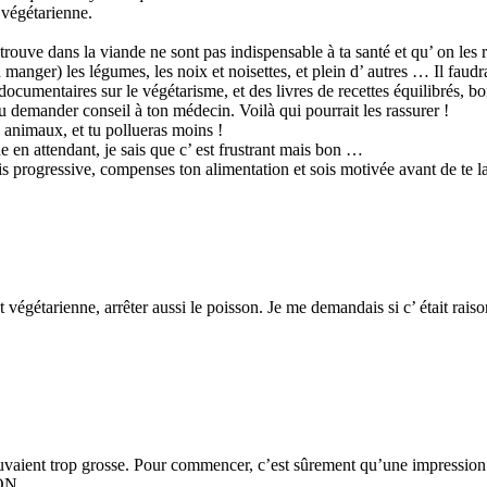
 végétarienne.
trouve dans la viande ne sont pas indispensable à ta santé et qu’ on les r
 en manger) les légumes, les noix et noisettes, et plein d’ autres … Il f
ocumentaires sur le végétarisme, et des livres de recettes équilibrés, bo
u demander conseil à ton médecin. Voilà qui pourrait les rassurer !
’ animaux, et tu pollueras moins !
ne en attendant, je sais que c’ est frustrant mais bon …
sois progressive, compenses ton alimentation et sois motivée avant de te l
 végétarienne, arrêter aussi le poisson. Je me demandais si c’ était rais
ient trop grosse. Pour commencer, c’est sûrement qu’une impression. E
ON.