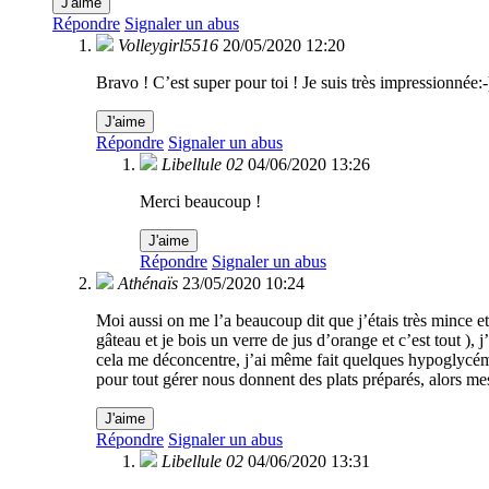
J'aime
Répondre
Signaler un abus
Volleygirl5516
20/05/2020 12:20
Bravo ! C’est super pour toi ! Je suis très impressionnée:-)
J'aime
Répondre
Signaler un abus
Libellule 02
04/06/2020 13:26
Merci beaucoup !
J'aime
Répondre
Signaler un abus
Athénaïs
23/05/2020 10:24
Moi aussi on me l’a beaucoup dit que j’étais très mince e
gâteau et je bois un verre de jus d’orange et c’est tout ),
cela me déconcentre, j’ai même fait quelques hypoglycémie
pour tout gérer nous donnent des plats préparés, alors 
J'aime
Répondre
Signaler un abus
Libellule 02
04/06/2020 13:31