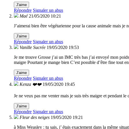
J'aime
Répondre
Signaler un abus
Maé
21/05/2020 10:21
J’aimerai bien être végétarienne pour la cause animale mais j
J'aime
Répondre
Signaler un abus
Vanille Sucrée
19/05/2020 19:53
Je me trouve Grosse j’ai un IMC très bas j’ai envoyé mon poids 
maigre Pourtant je mange bien C’est possible d’être fine tout en
J'aime
Répondre
Signaler un abus
Kenza ❤️❤️
19/05/2020 19:45
Je ne veux pas me venter mais je suis très maigre et pendant le c
J'aime
Répondre
Signaler un abus
Fleur des neiges
19/05/2020 19:21
à Miss Weasley : tu sais, j’ étais exactement dans la même situat