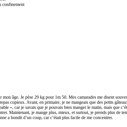
du confinement
our mon âge. Je pèse 29 kg pour 1m 50. Mes camarades me disent souvent 
repas copieux. Avant, en primaire, je ne mangeais que des petits gâte
able », car je savais que je pouvais bien manger le matin, mais que c’é
entrer. Maintenant, je mange plus, mieux, et surtout, je prends plus de t
ne a bondit d’un coup, car c’était plus facile de me concentrer.