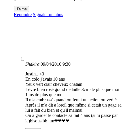
J'aime
Répondre
Signaler un abus
Shakira
09/04/2016 9:30
Justin.. <3
En colo j'avais 10 ans
Yeux vert clair cheveux chatain
Lèvre bien rosé grand de taille 3cm de plus que moi
1ans de plus que moi
Il m'a embrassé quand on ferait un action ou vérité
Après il m'a dit à loreil que même si cetait un gage sa
lui a fait du bien et qu'il maimai
On a garder le contacte sa fait 4 ans (si tu passe par
la)bisous bb jtm❤❤❤❤