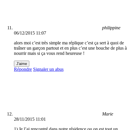
philippine
06/12/2015 11:07
alors moi c’est très simple ma réplique c’est ça sert à quoi de
traîner un garçon partout et en plus c’est une bouche de plus à
nourrir mais si ça vous rend heureuse !
J'aime
Répondre
Signaler un abus
Marie
28/11/2015 11:01
1) Je l’ai rencontré dans notre résidence ou on est tout un