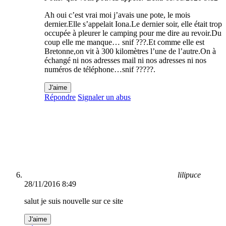
Ah oui c’est vrai moi j’avais une pote, le mois
dernier.Elle s’appelait Iona.Le dernier soir, elle était trop
occupée à pleurer le camping pour me dire au revoir.Du
coup elle me manque… snif ???.Et comme elle est
Bretonne,on vit à 300 kilomètres l’une de l’autre.On à
échangé ni nos adresses mail ni nos adresses ni nos
numéros de téléphone…snif ?????.
J'aime
Répondre
Signaler un abus
lilipuce
28/11/2016 8:49
salut je suis nouvelle sur ce site
J'aime