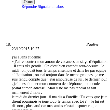
J'aime
Répondre
Signaler un abus
Pauline
23/10/2015 10:27
j’ai 10ans et demie
« j’ai rencontrer mon amour de vacances en stage d’équitation
. Il etais très gentils ! On c’est bien entendu tout-de-suite . le
midi , on jouait tous-le-temps ensemble et dans les par equipe
a l’équitation , on etai toujour dans le meme groupes . je me
suis rendu compte que j’etai amoureuse de lui . le dernier jour
, je lui est donner mon : numero de teléphone , mon code
postal et mon adresse . Mais il ne ma pas rapelai sa fait
maintenent 2 mois .
le midi du drenier jour . il ma dis a l’oreille : Tu veux que je te
disent pourquois je joue toup-le-temps avec toi ? » le lui est
dis non , plus tartd car mes amies c’estai disputer et que