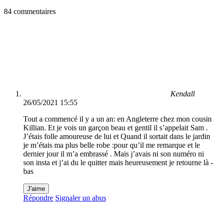
84 commentaires
Kendall
26/05/2021 15:55
Tout a commencé il y a un an: en Angleterre chez mon cousin
Killian. Et je vois un garçon beau et gentil il s’appelait Sam .
J’étais folle amoureuse de lui et Quand il sortait dans le jardin
je m’étais ma plus belle robe :pour qu’il me remarque et le
dernier jour il m’a embrassé . Mais j’avais ni son numéro ni
son insta et j’ai du le quitter mais heureusement je retourne là -
bas
J'aime
Répondre
Signaler un abus