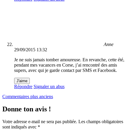
Anne
29/09/2015 13:32
Je ne suis jamais tomber amoureuse. En revanche, cette été,
pendant mes vacances en Corse, j’ai rencontré des amis
supers, avec qui je garde contact par SMS et Facebook.
J'aime
Répondre
Signaler un abus
Navigation
Commentaires plus anciens
dans
Donne ton avis !
les
commentaires
Votre adresse e-mail ne sera pas publiée.
Les champs obligatoires
sont indiqués avec
*