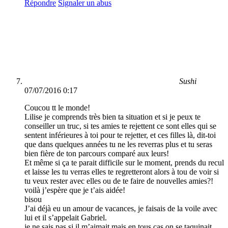
Répondre
Signaler un abus
Sushi
07/07/2016 0:17
Coucou tt le monde!
Lilise je comprends très bien ta situation et si je peux te
conseiller un truc, si tes amies te rejettent ce sont elles qui se
sentent inférieures à toi pour te rejetter, et ces filles là, dit-toi
que dans quelques années tu ne les reverras plus et tu seras
bien fière de ton parcours comparé aux leurs!
Et même si ça te parait difficile sur le moment, prends du recul
et laisse les tu verras elles te regretteront alors à tou de voir si
tu veux rester avec elles ou de te faire de nouvelles amies?!
voilà j’espère que je t’ais aidée!
bisou
J’ai déjà eu un amour de vacances, je faisais de la voile avec
lui et il s’appelait Gabriel.
je ne sais pas si il m’aimait mais en tous cas on se taquinait