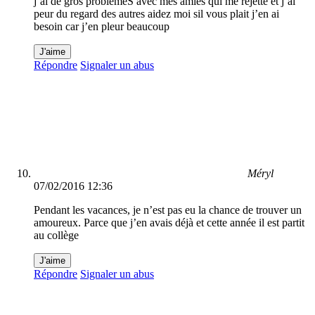
j’ai de gros problèmeS avec mes amies qui me rejette et j’ai
peur du regard des autres aidez moi sil vous plait j’en ai
besoin car j’en pleur beaucoup
J'aime
Répondre
Signaler un abus
Méryl
07/02/2016 12:36
Pendant les vacances, je n’est pas eu la chance de trouver un
amoureux. Parce que j’en avais déjà et cette année il est partit
au collège
J'aime
Répondre
Signaler un abus