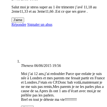
Salut moi je stress super au 1 ére trimestre j’avé 11,18 au
2eme11,33 et au 3eme11,66 .Est ce que ses grave .
J'aime
Répondre
Signaler un abus
Theness
06/06/2015 19:56
Moi j’ai 12 ans,j’ai redoubler Parce que enfaite je suis
née à Londres et mes parents me fessait partir en France
et Londres.J’etais en CP.Donc bah voilà,maintenant je
ne me suis pas remis,Mes parents je ne les parles plus a
cause de sa.Apres ils ont 1 ans d’écart avec moi,je ne
préfére pas les parlers.
Bref en tout je déteste ma vie!!!!!!!!!!