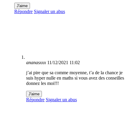
J'aime
Répondre
Signaler un abus
ananasxxx
11/12/2021 11:02
j’ai pire que sa comme moyenne, t’a de la chance je
suis hyper nulle en maths si vous avez des conseilles
donnez les moi!!!
J'aime
Répondre
Signaler un abus