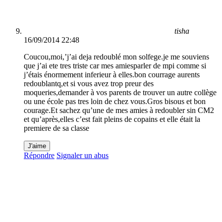
tisha
16/09/2014 22:48
Coucou,moi,’j’ai deja redoublé mon solfege.je me souviens
que j’ai ete tres triste car mes amiesparler de mpi comme si
j’étais énormement inferieur à elles.bon courrage aurents
redoublantq,et si vous avez trop preur des
moqueries,demander à vos parents de trouver un autre collège
ou une école pas tres loin de chez vous.Gros bisous et bon
courage.Et sachez qu’une de mes amies à redoubler sin CM2
et qu’après,elles c’est fait pleins de copains et elle était la
premiere de sa classe
J'aime
Répondre
Signaler un abus