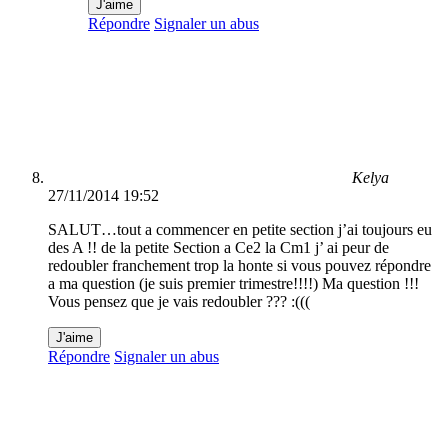
J'aime
Répondre
Signaler un abus
Kelya
27/11/2014 19:52
SALUT…tout a commencer en petite section j’ai toujours eu
des A !! de la petite Section a Ce2 la Cm1 j’ ai peur de
redoubler franchement trop la honte si vous pouvez répondre
a ma question (je suis premier trimestre!!!!) Ma question !!!
Vous pensez que je vais redoubler ??? :(((
J'aime
Répondre
Signaler un abus