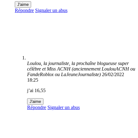
J'aime
Répondre
Signaler un abus
Loulou, la journaliste, la prochaîne blogueuse super
célèbre et Miss ACNH (anciennement LoulouACNH ou
FandeRoblox ou LaJeuneJournaliste)
26/02/2022
18:25
j’ai 16,55
J'aime
Répondre
Signaler un abus