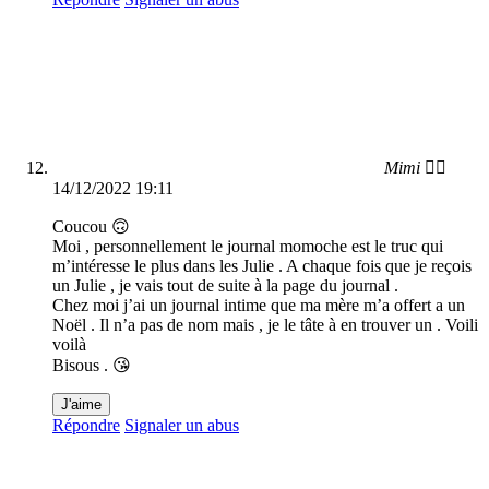
Mimi ❤️‍🔥
14/12/2022 19:11
Coucou 🙃
Moi , personnellement le journal momoche est le truc qui
m’intéresse le plus dans les Julie . A chaque fois que je reçois
un Julie , je vais tout de suite à la page du journal .
Chez moi j’ai un journal intime que ma mère m’a offert a un
Noël . Il n’a pas de nom mais , je le tâte à en trouver un . Voili
voilà
Bisous . 😘
J'aime
Répondre
Signaler un abus