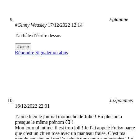
Eglantine
#Ginny Weasley
17/12/2022 12:14
J’ai hâte d’écrire dessus
J'aime
Répondre
Signaler un abus
Ju2pommes
16/12/2022 22:01
J’aime bien le journal momoche de Julie ! En plus on a
presque le même prénom 🥰 !
Mon journal intime, il est trop joli ! Je l’ai appelé Fraisy parce
que c’est un chien rose avec un manteau fraise. C’est ma
grande cousine qui me l’a acheté pour mon anniversaire ! Le