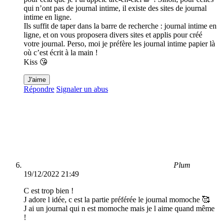
qui n’ont pas de journal intime, il existe des sites de journal
intime en ligne.
Ils suffit de taper dans la barre de recherche : journal intime en
ligne, et on vous proposera divers sites et applis pour créé
votre journal. Perso, moi je préfère les journal intime papier là
où c’est écrit à la main !
Kiss 😘
J'aime
Répondre
Signaler un abus
Plum
19/12/2022 21:49
C est trop bien !
J adore l idée, c est la partie préférée le journal momoche 🥰
J ai un journal qui n est momoche mais je l aime quand même
!