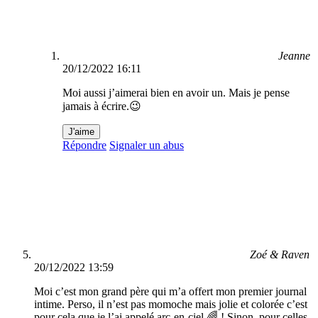
Jeanne
20/12/2022 16:11
Moi aussi j’aimerai bien en avoir un. Mais je pense
jamais à écrire.😉
J'aime
Répondre
Signaler un abus
Zoé & Raven
20/12/2022 13:59
Moi c’est mon grand père qui m’a offert mon premier journal
intime. Perso, il n’est pas momoche mais jolie et colorée c’est
pour cela que je l’ai appelé arc-en-ciel 🌈 ! Sinon, pour celles