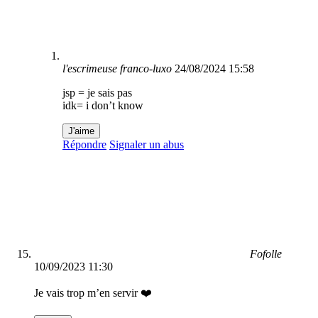
l'escrimeuse franco-luxo
24/08/2024 15:58
jsp = je sais pas
idk= i don’t know
J'aime
Répondre
Signaler un abus
Fofolle
10/09/2023 11:30
Je vais trop m’en servir ❤️