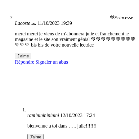
💚Princesse
Lacoste 🐊
11/10/2023 19:39
merci merci je viens de m’abonnera julie et franchement le
magasine et le site son vraiment génial 💚💚💚💚💚💚💚💚💚
💚💚💚 bis bis de votre nouvelle lectrice
J'aime
Répondre
Signaler un abus
raminininininini
12/10/2023 17:24
bienvenue a toi dans ….. julie!!!!!!!
J'aime