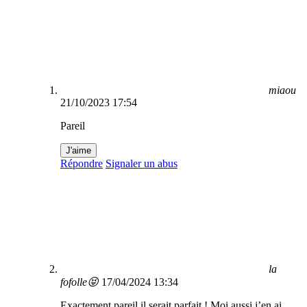
miaou
21/10/2023 17:54
Pareil
J'aime
Répondre
Signaler un abus
la
fofolle😝
17/04/2024 13:34
Exactement pareil il serait parfait ! Moi aussi j’en ai