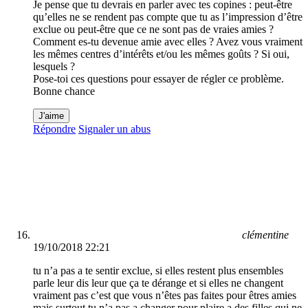
Je pense que tu devrais en parler avec tes copines : peut-être
qu’elles ne se rendent pas compte que tu as l’impression d’être
exclue ou peut-être que ce ne sont pas de vraies amies ?
Comment es-tu devenue amie avec elles ? Avez vous vraiment
les mêmes centres d’intérêts et/ou les mêmes goûts ? Si oui,
lesquels ?
Pose-toi ces questions pour essayer de régler ce problème.
Bonne chance
J'aime
Répondre
Signaler un abus
clémentine
19/10/2018 22:21
tu n’a pas a te sentir exclue, si elles restent plus ensembles
parle leur dis leur que ça te dérange et si elles ne changent
vraiment pas c’est que vous n’êtes pas faites pour êtres amies
mais surtout tu n’a pas a changer pour plaire a des filles qui ne