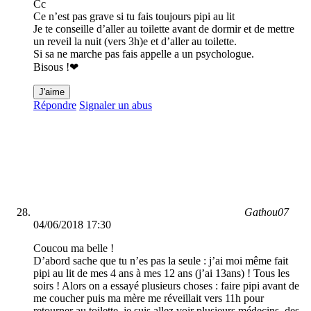
Cc
Ce n’est pas grave si tu fais toujours pipi au lit
Je te conseille d’aller au toilette avant de dormir et de mettre
un reveil la nuit (vers 3h)e et d’aller au toilette.
Si sa ne marche pas fais appelle a un psychologue.
Bisous !❤
J'aime
Répondre
Signaler un abus
Gathou07
04/06/2018 17:30
Coucou ma belle !
D’abord sache que tu n’es pas la seule : j’ai moi même fait
pipi au lit de mes 4 ans à mes 12 ans (j’ai 13ans) ! Tous les
soirs ! Alors on a essayé plusieurs choses : faire pipi avant de
me coucher puis ma mère me réveillait vers 11h pour
retourner au toilette, je suis allez voir plusieurs médecins, des