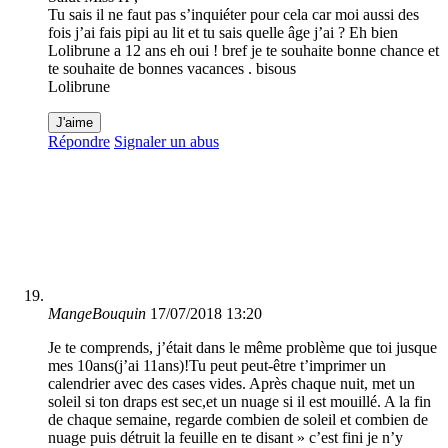
Tu sais il ne faut pas s’inquiéter pour cela car moi aussi des
fois j’ai fais pipi au lit et tu sais quelle âge j’ai ? Eh bien
Lolibrune a 12 ans eh oui ! bref je te souhaite bonne chance et
te souhaite de bonnes vacances . bisous
Lolibrune
J'aime
Répondre
Signaler un abus
MangeBouquin
17/07/2018 13:20
Je te comprends, j’était dans le même problème que toi jusque
mes 10ans(j’ai 11ans)!Tu peut peut-être t’imprimer un
calendrier avec des cases vides. Après chaque nuit, met un
soleil si ton draps est sec,et un nuage si il est mouillé. A la fin
de chaque semaine, regarde combien de soleil et combien de
nuage puis détruit la feuille en te disant » c’est fini je n’y