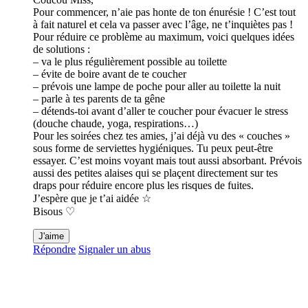
Pour commencer, n’aie pas honte de ton énurésie ! C’est tout
à fait naturel et cela va passer avec l’âge, ne t’inquiètes pas !
Pour réduire ce problème au maximum, voici quelques idées
de solutions :
– va le plus régulièrement possible au toilette
– évite de boire avant de te coucher
– prévois une lampe de poche pour aller au toilette la nuit
– parle à tes parents de ta gêne
– détends-toi avant d’aller te coucher pour évacuer le stress
(douche chaude, yoga, respirations…)
Pour les soirées chez tes amies, j’ai déjà vu des « couches »
sous forme de serviettes hygiéniques. Tu peux peut-être
essayer. C’est moins voyant mais tout aussi absorbant. Prévois
aussi des petites alaises qui se plaçent directement sur tes
draps pour réduire encore plus les risques de fuites.
J’espère que je t’ai aidée ☆
Bisous ♡
J'aime
Répondre
Signaler un abus