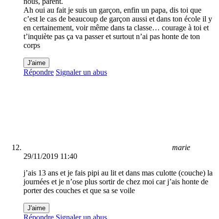
nous, parent.
Ah oui au fait je suis un garçon, enfin un papa, dis toi que
c’est le cas de beaucoup de garçon aussi et dans ton école il y
en certainement, voir même dans ta classe… courage à toi et
t’inquiète pas ça va passer et surtout n’ai pas honte de ton
corps
J'aime
Répondre
Signaler un abus
marie
29/11/2019 11:40
j’ais 13 ans et je fais pipi au lit et dans mas culotte (couche) la
journées et je n’ose plus sortir de chez moi car j’ais honte de
porter des couches et que sa se voile
J'aime
Répondre
Signaler un abus