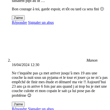
faisaient pipi au lit …
Bon courage à toi, garde espoir, et tôt ou tard ca sera fini 🙂
J'aime
Répondre
Signaler un abus
Manon
16/04/2024 12:30
Ne t’inquiète pas ça met arriver jusqu’à mes 19 ans une
couche la nuit sous un pyjama et le tour et jouer ça ne m’a pas
empêché de finir mes étude et démarré ma vie !! Aujourd’hui
23 ans ça m arrive 6 fois par ans quand j ai trop bu je met une
couche culotte et mon copain le sait ça lui pose pas de
problème 😉
J'aime
Répondre
Signaler un abus