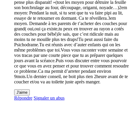
pense plus disparait! »(tout les moyen pour détruire la feuille
son bon:brulage au four, découpage, origami, noyade…)2em
moyen: Pendant la nuit, si tu sent que tu va faire pipi au lit,
essaye de te retourner en dormant. Ca te réveillera.3em
moyen. Demande à tes parents de t’acheter des couches pour
grand( oui,oui ça existe,tu peux en trouver au rayon a cotés
des couches pour bébé)Je sais, que c’est ridicule mais au
moins tu ne mouille plus tes draps!Tu peut aussi faire du
Psichodrame.Tu est réunis avec d’auter enfants qui on les
même problèmes que toi.Vous vous raconter votre semaine et
vos tracas par une courte piece que tu as préparer quelques
jours avant la scéance.Puis vous discuter entre vous pourvoir
ce que vous en avez penser et pour trouver comment resoudre
ce probleme.Ca ma permit d’arreter pendant environ
9mois.Un dernier conseil, ne boit plus rien 2heure avant de te
coucher et/ou va au toilette juste après manger.
J'aime
Répondre
Signaler un abus