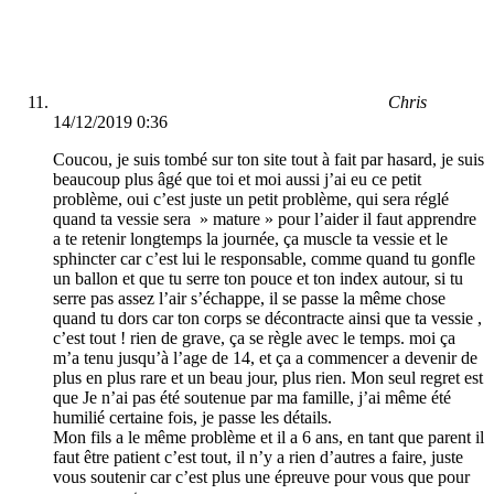
Chris
14/12/2019 0:36
Coucou, je suis tombé sur ton site tout à fait par hasard, je suis
beaucoup plus âgé que toi et moi aussi j’ai eu ce petit
problème, oui c’est juste un petit problème, qui sera réglé
quand ta vessie sera » mature » pour l’aider il faut apprendre
a te retenir longtemps la journée, ça muscle ta vessie et le
sphincter car c’est lui le responsable, comme quand tu gonfle
un ballon et que tu serre ton pouce et ton index autour, si tu
serre pas assez l’air s’échappe, il se passe la même chose
quand tu dors car ton corps se décontracte ainsi que ta vessie ,
c’est tout ! rien de grave, ça se règle avec le temps. moi ça
m’a tenu jusqu’à l’age de 14, et ça a commencer a devenir de
plus en plus rare et un beau jour, plus rien. Mon seul regret est
que Je n’ai pas été soutenue par ma famille, j’ai même été
humilié certaine fois, je passe les détails.
Mon fils a le même problème et il a 6 ans, en tant que parent il
faut être patient c’est tout, il n’y a rien d’autres a faire, juste
vous soutenir car c’est plus une épreuve pour vous que pour