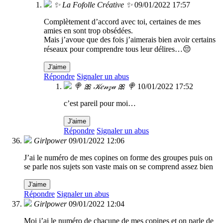
✨ La Fofolle Créative ✨
09/01/2022 17:57
Complètement d’accord avec toi, certaines de mes
amies en sont trop obsédées.
Mais j’avoue que des fois j’aimerais bien avoir certains
réseaux pour comprendre tous leur délires…😔
J'aime
Répondre
Signaler un abus
🍭 🎀 𝒦𝑒𝓃𝓏𝒶 🎀 🍭
10/01/2022 17:52
c’est pareil pour moi…
J'aime
Répondre
Signaler un abus
Girlpower
09/01/2022 12:06
J’ai le numéro de mes copines on forme des groupes puis on
se parle nos sujets son vaste mais on se comprend assez bien
J'aime
Répondre
Signaler un abus
Girlpower
09/01/2022 12:04
Moi j’ai le numéro de chacune de mes copines et on parle de