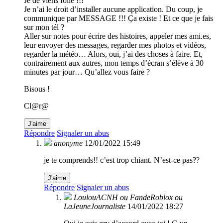
Je de viens folle !!!
Je n’ai le droit d’installer aucune application. Du coup, je
communique par MESSAGE !!! Ça existe ! Et ce que je fais
sur mon tél ?
Aller sur notes pour écrire des histoires, appeler mes ami.es,
leur envoyer des messages, regarder mes photos et vidéos,
regarder la météo… Alors, oui, j’ai des choses à faire. Et,
contrairement aux autres, mon temps d’écran s’élève à 30
minutes par jour… Qu’allez vous faire ?
Bisous !
Cl@r@
J'aime
Répondre
Signaler un abus
anonyme
12/01/2022 15:49
je te comprends!! c’est trop chiant. N’est-ce pas??
J'aime
Répondre
Signaler un abus
LoulouACNH ou FandeRoblox ou
LaJeuneJournaliste
14/01/2022 18:27