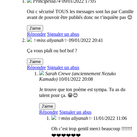
Principessa74
09/01/2022 17:05
Oui c sécurisé TOUS les messages sont lus par Camille
avant de pouvoir être publiés donc ne t’inquiète pas 😌
J'aime
Répondre
Signaler un abus
✨miss aliyanah✨
09/01/2022 20:41
Ça vous plaît ou bof bof ?
J'aime
Répondre
Signaler un abus
Sarah Crewe (anciennement Nezuko
Kamado)
10/01/2022 20:08
Je trouve que ton poème est sympa. Tu as du
talent pour ça. 😁😊
J'aime
Répondre
Signaler un abus
✨miss aliyanah✨
11/01/2022 11:06
Oh c’est trop gentil merci beaucoup !!!!!!!
❤️❤️❤️❤️❤️❤️