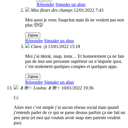
Répondre
Signaler un abus
Miss fleurs des champs
12/01/2022 7:43
Moi aussi je veux Snapchat mais ils ne veulent pas non
plus 🥺😟
J'aime
Répondre
Signaler un abus
Clara :))
13/01/2022 15:18
Moi j’ai tiktok, snap, insta… Et honnetement ça ne fais
pas de moi une personne supérieur ou n’importe quoi,
c’est seulement quelques comptes et quelques apps.
J'aime
Répondre
Signaler un abus
🌷🌺✨ Loulou 🌷🌺✨
10/01/2022 19:36
Cc
Alors moi c’est simple j’ai aucun réseau social mais quand
j’entends parler de ce qui se passe dessus parfois ça me fait un
peu peur (et moi qui voulais avoir snap mes parents veulent
pas)