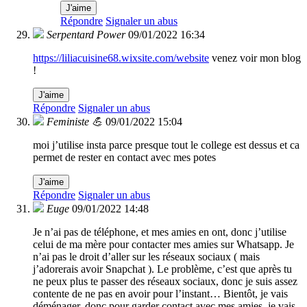
J'aime
Répondre
Signaler un abus
Serpentard Power
09/01/2022 16:34
https://liliacuisine68.wixsite.com/website
venez voir mon blog
!
J'aime
Répondre
Signaler un abus
Feministe 💪
09/01/2022 15:04
moi j’utilise insta parce presque tout le college est dessus et ca
permet de rester en contact avec mes potes
J'aime
Répondre
Signaler un abus
Euge
09/01/2022 14:48
Je n’ai pas de téléphone, et mes amies en ont, donc j’utilise
celui de ma mère pour contacter mes amies sur Whatsapp. Je
n’ai pas le droit d’aller sur les réseaux sociaux ( mais
j’adorerais avoir Snapchat ). Le problème, c’est que après tu
ne peux plus te passer des réseaux sociaux, donc je suis assez
contente de ne pas en avoir pour l’instant… Bientôt, je vais
déménager, donc pour garder contact avec mes amies, je vais