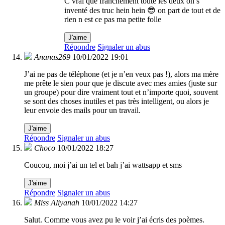
C vrai que franchement toute les deux on s
inventé des truc hein hein 😎 on part de tout et de
rien n est ce pas ma petite folle
J'aime
Répondre
Signaler un abus
Ananas269
10/01/2022 19:01
J’ai ne pas de téléphone (et je n’en veux pas !), alors ma mère
me prête le sien pour que je discute avec mes amies (juste sur
un groupe) pour dire vraiment tout et n’importe quoi, souvent
se sont des choses inutiles et pas très intelligent, ou alors je
leur envoie des mails pour un travail.
J'aime
Répondre
Signaler un abus
Choco
10/01/2022 18:27
Coucou, moi j’ai un tel et bah j’ai wattsapp et sms
J'aime
Répondre
Signaler un abus
Miss Aliyanah
10/01/2022 14:27
Salut. Comme vous avez pu le voir j’ai écris des poèmes.