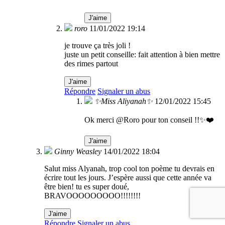
J'aime
roro
11/01/2022 19:14
je trouve ça très joli !
juste un petit conseille: fait attention à bien mettre
des rimes partout
J'aime
Répondre
Signaler un abus
✨Miss Aliyanah✨
12/01/2022 15:45
Ok merci @Roro pour ton conseil !!✨❤️
J'aime
Ginny Weasley
14/01/2022 18:04
Salut miss Alyanah, trop cool ton poème tu devrais en
écrire tout les jours. J’espère aussi que cette année va
être bien! tu es super doué,
BRAVOOOOOOOOO!!!!!!!!
J'aime
Répondre
Signaler un abus