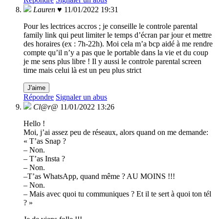
Lauren ♥
11/01/2022 19:31
Pour les lectrices accros ; je conseille le controle parental
family link qui peut limiter le temps d’écran par jour et mettre
des horaires (ex : 7h-22h). Moi cela m’a bcp aidé à me rendre
compte qu’il n’y a pas que le portable dans la vie et du coup
je me sens plus libre ! Il y aussi le controle parental screen
time mais celui là est un peu plus strict
J'aime
Répondre
Signaler un abus
Cl@r@
11/01/2022 13:26
Hello !
Moi, j’ai assez peu de réseaux, alors quand on me demande:
« T’as Snap ?
– Non.
– T’as Insta ?
– Non.
–T’as WhatsApp, quand même ? AU MOINS !!!
– Non.
– Mais avec quoi tu communiques ? Et il te sert à quoi ton tél
? »