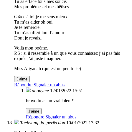
Tu as effacé tous mes soucis
Mes problèmes et mes bêtises
Grâce à toi je me sens mieux
Tu m’as aider oh oui
Je te remercie.
Tu m’as offert tout l’amour
Dont je revais..
Voilà mon poème.
P.S : si il ressemble à un que vous connaissez j’ai pas fais
exprès j’ai juste imaginer.
Miss Aliyanah (qui est un peu triste)
J'aime
Répondre
Signaler un abus
anonyme
12/01/2022 15:51
bravo tu as un vrai talent!!
J'aime
Répondre
Signaler un abus
Taehyung_la_perfection
10/01/2022 13:32