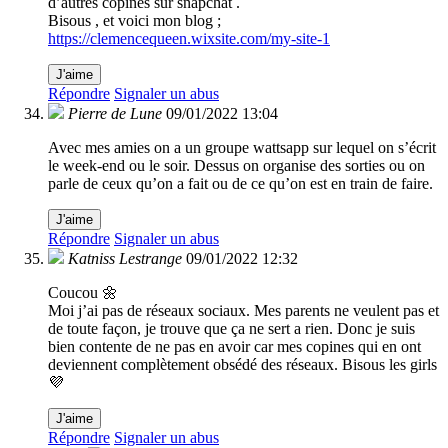
d’autres copines sur snapchat .
Bisous , et voici mon blog ;
https://clemencequeen.wixsite.com/my-site-1
J'aime
Répondre
Signaler un abus
Pierre de Lune
09/01/2022 13:04
Avec mes amies on a un groupe wattsapp sur lequel on s’écrit
le week-end ou le soir. Dessus on organise des sorties ou on
parle de ceux qu’on a fait ou de ce qu’on est en train de faire.
J'aime
Répondre
Signaler un abus
Katniss Lestrange
09/01/2022 12:32
Coucou 🌼
Moi j’ai pas de réseaux sociaux. Mes parents ne veulent pas et
de toute façon, je trouve que ça ne sert a rien. Donc je suis
bien contente de ne pas en avoir car mes copines qui en ont
deviennent complètement obsédé des réseaux. Bisous les girls
💜
J'aime
Répondre
Signaler un abus