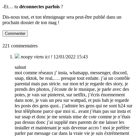
-Et… tu
déconnectes parfois
?
Dis-nous tout, et ton témoignage sera peut-être publié dans un
prochain dossier de ton mag !
Commenter
221 commentaires
noopy viens ici !
12/01/2022 15:43
saluut
moi comme réseaux j’ insta, whatsapp, messenger, discord,
snap, tiktok, be real,…. presque tout enfaite. j’ai un contrôle
parental mais pas stricte. sur mon tel je regarde des story, je
prends des photos, j’écoute de le musique, je parle avec des
potes, je vais sur pinterest, sur netflix, j’écris énormement
dans note, je vais un peu sur wattpad, et puis bah je regarde
les posts des gens quoi.. j’admire les gens qui ne sont h24 sur
leur téléphone parce que moi si.. avant j’étais pas sur insta et
sur snap et donc je me sentais mise de cote comme je n’étais
pas dessus donc j’ai supplié mes parents de me laisser les
installer et maintenant je suis devenue accro ! moi je préfère
parler par message car dans la vraie vie je suis éxtrémement