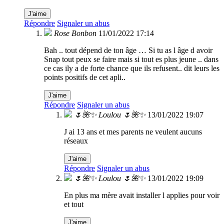
J'aime
Répondre
Signaler un abus
Rose Bonbon
11/01/2022 17:14
Bah .. tout dépend de ton âge … Si tu as l âge d avoir
Snap tout peux se faire mais si tout es plus jeune .. dans
ce cas ily a de forte chance que ils refusent.. dit leurs les
points positifs de cet apli..
J'aime
Répondre
Signaler un abus
🌷🌺✨ Loulou 🌷🌺✨
13/01/2022 19:07
J ai 13 ans et mes parents ne veulent aucuns
réseaux
J'aime
Répondre
Signaler un abus
🌷🌺✨ Loulou 🌷🌺✨
13/01/2022 19:09
En plus ma mère avait installer l applies pour voir
et tout
J'aime