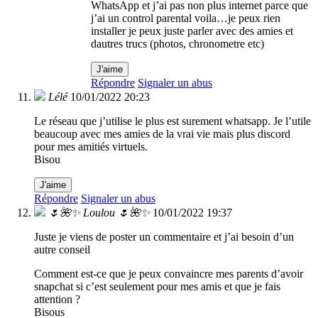
WhatsApp et j’ai pas non plus internet parce que
j’ai un control parental voila…je peux rien
installer je peux juste parler avec des amies et
dautres trucs (photos, chronometre etc)
J'aime
Répondre
Signaler un abus
Lélé
10/01/2022 20:23
Le réseau que j’utilise le plus est surement whatsapp. Je l’utile
beaucoup avec mes amies de la vrai vie mais plus discord
pour mes amitiés virtuels.
Bisou
J'aime
Répondre
Signaler un abus
🌷🌺✨ Loulou 🌷🌺✨
10/01/2022 19:37
Juste je viens de poster un commentaire et j’ai besoin d’un
autre conseil
Comment est-ce que je peux convaincre mes parents d’avoir
snapchat si c’est seulement pour mes amis et que je fais
attention ?
Bisous