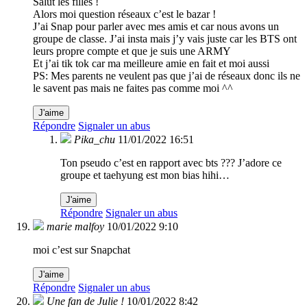
Salut les filles !
Alors moi question réseaux c’est le bazar !
J’ai Snap pour parler avec mes amis et car nous avons un
groupe de classe. J’ai insta mais j’y vais juste car les BTS ont
leurs propre compte et que je suis une ARMY
Et j’ai tik tok car ma meilleure amie en fait et moi aussi
PS: Mes parents ne veulent pas que j’ai de réseaux donc ils ne
le savent pas mais ne faites pas comme moi ^^
J'aime
Répondre
Signaler un abus
Pika_chu
11/01/2022 16:51
Ton pseudo c’est en rapport avec bts ??? J’adore ce
groupe et taehyung est mon bias hihi…
J'aime
Répondre
Signaler un abus
marie malfoy
10/01/2022 9:10
moi c’est sur Snapchat
J'aime
Répondre
Signaler un abus
Une fan de Julie !
10/01/2022 8:42