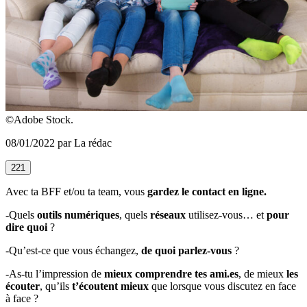
©Adobe Stock.
08/01/2022 par La rédac
221
Avec ta BFF et/ou ta team, vous
gardez le contact en ligne.
-Quels
outils numériques
, quels
réseaux
utilisez-vous… et
pour
dire quoi
?
-Qu’est-ce que vous échangez,
de quoi parlez-vous
?
-As-tu l’impression de
mieux comprendre tes ami.es
, de mieux
les
écouter
, qu’ils
t’écoutent mieux
que lorsque vous discutez en face
à face ?