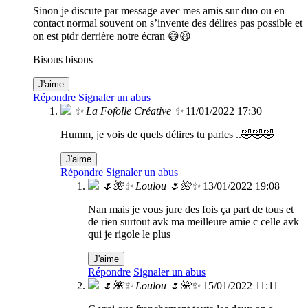
Sinon je discute par message avec mes amis sur duo ou en
contact normal souvent on s’invente des délires pas possible et
on est ptdr derrière notre écran 😅😆
Bisous bisous
J'aime
Répondre
Signaler un abus
✨ La Fofolle Créative ✨
11/01/2022 17:30
Humm, je vois de quels délires tu parles ..🤣🤣🤣
J'aime
Répondre
Signaler un abus
🌷🌺✨ Loulou 🌷🌺✨
13/01/2022 19:08
Nan mais je vous jure des fois ça part de tous et
de rien surtout avk ma meilleure amie c celle avk
qui je rigole le plus
J'aime
Répondre
Signaler un abus
🌷🌺✨ Loulou 🌷🌺✨
15/01/2022 11:11