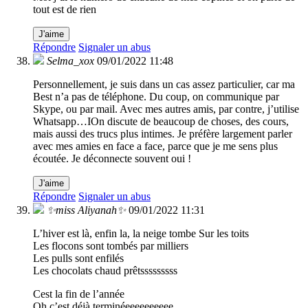
tout est de rien
J'aime
Répondre
Signaler un abus
Selma_xox
09/01/2022 11:48
Personnellement, je suis dans un cas assez particulier, car ma
Best n’a pas de téléphone. Du coup, on communique par
Skype, ou par mail. Avec mes autres amis, par contre, j’utilise
Whatsapp…IOn discute de beaucoup de choses, des cours,
mais aussi des trucs plus intimes. Je préfère largement parler
avec mes amies en face a face, parce que je me sens plus
écoutée. Je déconnecte souvent oui !
J'aime
Répondre
Signaler un abus
✨miss Aliyanah✨
09/01/2022 11:31
L’hiver est là, enfin la, la neige tombe Sur les toits
Les flocons sont tombés par milliers
Les pulls sont enfilés
Les chocolats chaud prêtsssssssss
Cest la fin de l’année
Oh c’est déjà terminéeeeeeeeeee