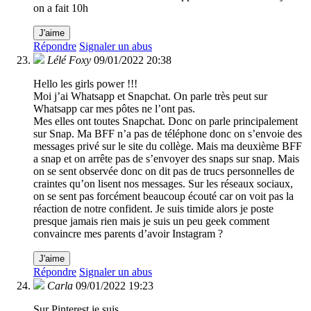
on a fait 10h
J'aime
Répondre
Signaler un abus
Lélé Foxy
09/01/2022 20:38
Hello les girls power !!!
Moi j’ai Whatsapp et Snapchat. On parle très peut sur
Whatsapp car mes pôtes ne l’ont pas.
Mes elles ont toutes Snapchat. Donc on parle principalement
sur Snap. Ma BFF n’a pas de téléphone donc on s’envoie des
messages privé sur le site du collège. Mais ma deuxième BFF
a snap et on arrête pas de s’envoyer des snaps sur snap. Mais
on se sent observée donc on dit pas de trucs personnelles de
craintes qu’on lisent nos messages. Sur les réseaux sociaux,
on se sent pas forcément beaucoup écouté car on voit pas la
réaction de notre confident. Je suis timide alors je poste
presque jamais rien mais je suis un peu geek comment
convaincre mes parents d’avoir Instagram ?
J'aime
Répondre
Signaler un abus
Carla
09/01/2022 19:23
Sur Pinterest je suis