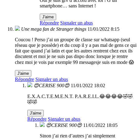
Oui je suis grv d’accord avec toi ! G un
smartphone… sans Internet !
J'aime
Répondre
Signaler un abus
Une mega fan de Stranger things
11/01/2022 8:15
Coucou ! Perso j’ai un groupe de classe sur whatsapp (seul
réseau que je possède) et du coup il y a pas mal de gens ce qui
fait que quand j’ai latin et que les autres rentrent chez eux ils
discutent et moi je ne suis pas dispo donc lorsque je rentre
chez moi je vois par exemple 99 messagesje suis en mode 😱
J'aime
Répondre
Signaler un abus
😍CERISE 900😍
11/01/2022 18:02
E.X.A.C.T.E.M.E.N.T. P.A.R.E.I.L.😂😂😂😂🤣🤣
🤣🤣
J'aime
Répondre
Signaler un abus
😍CERISE 900😍
11/01/2022 18:05
Sinon j’ai rien d’autres j’ai simplement