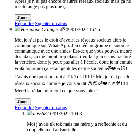
Après je n’ai pas encore d’autres réseaux sociaux mais ça ne
me dérange pas plus que ça
J'aime
Répondre
Signaler un abus
Hermione Granger 🌈
09/01/2022 16:55
Moi je n’ai pas le droit d’avoir les réseaux sociaux alors je
communique sur WhatsApp. J’ai créé un groupe et sinon je
communique avec une amies. Est-ce que vous pouvez mettre
des likes, ça me fairait trop plaisir ( en fait je me suis fracturé
la vertèbre, donc je peux pas aller à l’école, donc je m’ennuie
voilà pourquoi ça serait gentilles de me soutenir🌈❤️👍🏻!
J’avais une question, qui à Tik Tok 🤷🏻‍♀️? Moi je n’ai pas de
réseaux sociaux comme je vous ai dit 😘😉🌈❤️⭐🎉🎊!!!!!
Merci la rédac pour tout ce que vous faites!
J'aime
Répondre
Signaler un abus
miss68
10/01/2022 19:03
Moi j’avais tik tok mais ma mère y a rreflechie et du
coup elle me l a dsinstalle