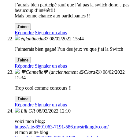
J’aurais bien participé sauf que j’ai pas la switch donc…pas
beaucoup d’intérêt!!!
Mais bonne chance aux participantes !!
J'aime
Répondre
Signaler un abus
églantinedu37
08/02/2022 15:44
J’aimerais bien gagné l’un des jeux vu que j’ai la Switch
J'aime
Répondre
Signaler un abus
🧡Cannelle🧡 (anciennement 🧸Clara🧸)
08/02/2022
15:34
Trop cool comme concours !!
J'aime
Répondre
Signaler un abus
Lili GR
08/02/2022 12:10
voici mon blog:
https://site-6591063-7191-586.mystrikingly.com/
et mon autre blog