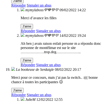
J'aime
Répondre
Signaler un abus
mymylaboss💜💙💚💛
09/02/2022 14:22
Merci d’avance les filles
J'aime
Répondre
Signaler un abus
mymylaboss💜💙💚💛
14/02/2022 19:24
Ah ben j avais raison enfait persone m a répondu donc
personne de montélimar est sur le site
……………….trop.deg………………..
J'aime
Répondre
Signaler un abus
La bookeuse de Serdaigle
08/02/2022 20:17
Merci pour ce concours, mais j’ai pas la switch.. :((( bonne
chance à toutes les participantes 😉
J'aime
Répondre
Signaler un abus
JulieM
12/02/2022 12:55