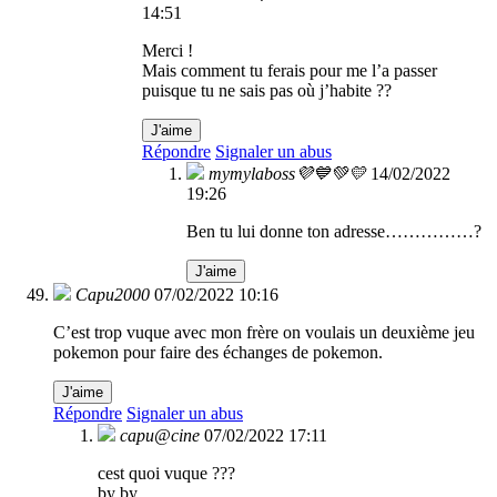
14:51
Merci !
Mais comment tu ferais pour me l’a passer
puisque tu ne sais pas où j’habite ??
J'aime
Répondre
Signaler un abus
mymylaboss💜💙💚💛
14/02/2022
19:26
Ben tu lui donne ton adresse……………?
J'aime
Capu2000
07/02/2022 10:16
C’est trop vuque avec mon frère on voulais un deuxième jeu
pokemon pour faire des échanges de pokemon.
J'aime
Répondre
Signaler un abus
capu@cine
07/02/2022 17:11
cest quoi vuque ???
by by