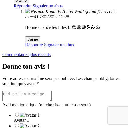
J'aime
Répondre
Signaler un abus
Nezuko Kamado (Luna Ward quand j'écris des
livres)
07/02/2022 12:28
Bonne chance les filles !! 😊😁😀🤞💪👍
J'aime
Répondre
Signaler un abus
Navigation
Commentaires plus récents
dans
Donne ton avis !
les
commentaires
Votre adresse e-mail ne sera pas publiée.
Les champs obligatoires
sont indiqués avec
*
Avatar automatique (ou choisis-en un ci-dessous)
Avatar 1