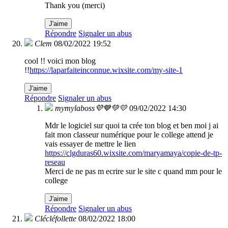
Thank you (merci)
J'aime
Répondre
Signaler un abus
Clem
08/02/2022 19:52
cool !! voici mon blog
!!
https://laparfaiteinconnue.wixsite.com/my-site-1
J'aime
Répondre
Signaler un abus
mymylaboss💜💙💚💛
09/02/2022 14:30
Mdr le logiciel sur quoi ta crée ton blog et ben moi j ai
fait mon classeur numérique pour le college attend je
vais essayer de mettre le lien
https://clgduras60.wixsite.com/maryamaya/copie-de-tp-
reseau
Merci de ne pas m ecrire sur le site c quand mm pour le
college
J'aime
Répondre
Signaler un abus
Clécléfollette
08/02/2022 18:00