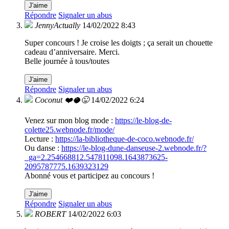
J'aime
Répondre
Signaler un abus
JennyActually
14/02/2022 8:43
Super concours ! Je croise les doigts ; ça serait un chouette
cadeau d’anniversaire. Merci.
Belle journée à tous/toutes
J'aime
Répondre
Signaler un abus
Coconut ❤️🥥😜
14/02/2022 6:24
Venez sur mon blog mode :
https://le-blog-de-
colette25.webnode.fr/mode/
Lecture :
https://la-bibliotheque-de-coco.webnode.fr/
Ou danse :
https://le-blog-dune-danseuse-2.webnode.fr/?
_ga=2.254668812.547811098.1643873625-
2095787775.1639323129
Abonné vous et participez au concours !
J'aime
Répondre
Signaler un abus
ROBERT
14/02/2022 6:03