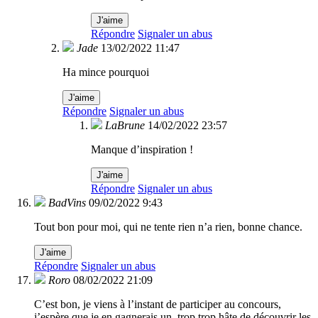
J'aime
Répondre
Signaler un abus
Jade
13/02/2022 11:47
Ha mince pourquoi
J'aime
Répondre
Signaler un abus
LaBrune
14/02/2022 23:57
Manque d’inspiration !
J'aime
Répondre
Signaler un abus
BadVins
09/02/2022 9:43
Tout bon pour moi, qui ne tente rien n’a rien, bonne chance.
J'aime
Répondre
Signaler un abus
Roro
08/02/2022 21:09
C’est bon, je viens à l’instant de participer au concours,
j’espère que je en gagnerais un, trop trop hâte de découvrir les