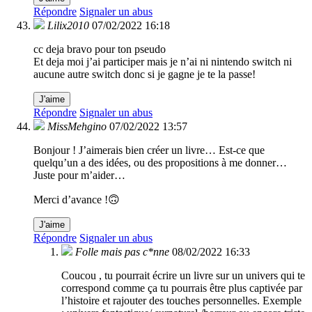
Répondre
Signaler un abus
Lilix2010
07/02/2022 16:18
cc deja bravo pour ton pseudo
Et deja moi j’ai participer mais je n’ai ni nintendo switch ni
aucune autre switch donc si je gagne je te la passe!
J'aime
Répondre
Signaler un abus
MissMehgino
07/02/2022 13:57
Bonjour ! J’aimerais bien créer un livre… Est-ce que
quelqu’un a des idées, ou des propositions à me donner…
Juste pour m’aider…
Merci d’avance !🙃
J'aime
Répondre
Signaler un abus
Folle mais pas c*nne
08/02/2022 16:33
Coucou , tu pourrait écrire un livre sur un univers qui te
correspond comme ça tu pourrais être plus captivée par
l’histoire et rajouter des touches personnelles. Exemple