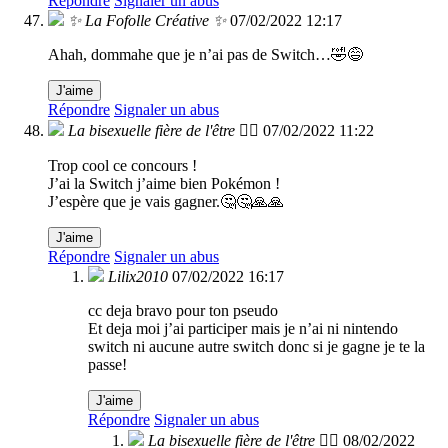
Répondre
Signaler un abus
✨ La Fofolle Créative ✨
07/02/2022 12:17
Ahah, dommahe que je n’ai pas de Switch…🤣😅
J'aime
Répondre
Signaler un abus
La bisexuelle fière de l'être 🏳️‍🌈
07/02/2022 11:22
Trop cool ce concours !
J’ai la Switch j’aime bien Pokémon !
J’espère que je vais gagner.🤔🤔🙏🙏
J'aime
Répondre
Signaler un abus
Lilix2010
07/02/2022 16:17
cc deja bravo pour ton pseudo
Et deja moi j’ai participer mais je n’ai ni nintendo
switch ni aucune autre switch donc si je gagne je te la
passe!
J'aime
Répondre
Signaler un abus
La bisexuelle fière de l'être 🏳️‍🌈
08/02/2022