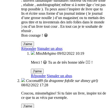
: univers fantastique/ surnaturel /horreur ou encore triste
, réaliste , autobiographie( même si à notre âge c’est pas
trop possible ). Tu peux aussi t’inspirer de livre que tu
lis et écrire sous forme d’un journal intime ( le journal
d’une grosse nouille ) d’un magasine( ou tu mettais des
gros titre et tu inventerais des info folles dans le monde
) ou d’un livre tout cour . En tout cas je te souhaite de
réussir .
Bon courage ! 😁
J'aime
Répondre
Signaler un abus
MissMehgino
09/02/2022 10:19
Merci ! 😃 Tu as de très bonne idée 👍🏻 !
J'aime
Répondre
Signaler un abus
Coconut89 (la dragonne fofolle sur disney girl)
08/02/2022 17:28
Coucou, missmehgino! Si tu faire un livre, inspire toi de
ce que tu as vécu par exemple.
J'aime