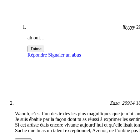
lilyyyy
2
ah oui…
J'aime
Répondre
Signaler un abus
Zaza_20914
1
Waouh, c’est l’un des textes les plus magnifiques que je n’ai jam
Je suis ébahie par la façon dont tu as réussi à exprimer les sen
Si cet artiste étais encore vivante aujourd’hui et qu’elle lisait to
Sache que tu as un talent exceptionnel, Azenor, ne l’oublie pas 