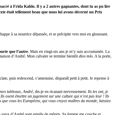
acré à Frida Kahlo. Il y a 2 autres gagnantes, dont tu as pu lire
exte était tellement beau que nous lui avons décerné un Prix
appe à sa nourrice dépassée, et se précipite vers moi en gloussant.
ourte que l’autre
. Mais en vingt-six ans je m’y suis accoutumée. La
 la maison d’André. Mon calvaire se termine bientôt
dios mío
. A la porte,
clate, puis redescend, s’amenuise, disparaît petit à petit. Je repense à
es mes tableaux, André
, dis-je en ricanant nerveusement.
Ils les ont, je
 Ils osent émettre un jugement sur une culture qui n’est pas leur ! Ils
as que vous les Européens, qui vous croyez maîtres du monde, laissiez
 Les yeux d’André sont emplis de mépris. Sa femme me couche et