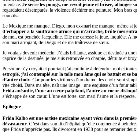
m’enlace.
Je serre les poings, me revoit jeune et brisée, allongée s
regardaient désemparés, la violence déchirer ma peinture. Mon bras qui 
sourcils.
Le Mexique me manque. Diego, mon ex-mari me manque, même si je ne l
d’échapper à la souffrance atroce qui m’arrache, brûle mes entr
de moi, est penchée Jacqueline. Elle me caresse la joue, inquiète. A mo
son mari arrogant, de Diego et de ma traîtresse de sœur.
Je voulais devenir médecin. J’étais brillante, assidue et destinée à une
caprice de la destinée, je me suis retrouvée en charpie, détruite et bro
Personne n’y croyait et pourtant j’ai continué à défendre, moi et to
estropié, j’ai contemplé sur la toile mon âme qui se battait et se b
d’autre choix
. Car pour les victimes d’un drame, les choix sont simple
vite choisi. Dans ma tête, naît une image : une esquisse d’un futur ta
Frida anéantie, l’une au cœur palpitant, l’autre au coeur disloqu
s’échappe de son cœur. L’une est forte, son mari l’aime et la respecte. L
Épilogue
Frida Kalho est une artiste mexicaine ayant vécu dans la premiè
dévastateur
. C’est dans son lit d’hôpital qu’elle commence à peindre
que Frida n’apprécie pas. Ils divorcent en 1938 pour se remarier deux 