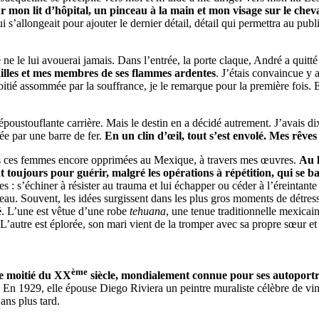
ur mon lit d’hôpital, un pinceau à la main et mon visage sur le cheva
s’allongeait pour ajouter le dernier détail, détail qui permettra au pub
e lui avouerai jamais. Dans l’entrée, la porte claque, André a quitté
ailles et mes membres de ses flammes ardentes
. J’étais convaincue y 
itié assommée par la souffrance, je le remarque pour la première fois. E
 époustouflante carrière. Mais le destin en a décidé autrement. J’avais di
yée par une barre de fer.
En un clin d’œil, tout s’est envolé. Mes rêves
utes ces femmes encore opprimées au Mexique, à travers mes œuvres.
Au l
at toujours pour guérir, malgré les opérations à répétition, qui se ba
s : s’échiner à résister au trauma et lui échapper ou céder à l’éreintant
bleau. Souvent, les idées surgissent dans les plus gros moments de détres
é
. L’une est vêtue d’une robe
tehuana
, une tenue traditionnelle mexicai
’autre est éplorée, son mari vient de la tromper avec sa propre sœur et de
ème
re moitié du XX
siècle, mondialement connue pour ses autoportra
. En 1929, elle épouse Diego Riviera un peintre muraliste célèbre de vi
ans plus tard.