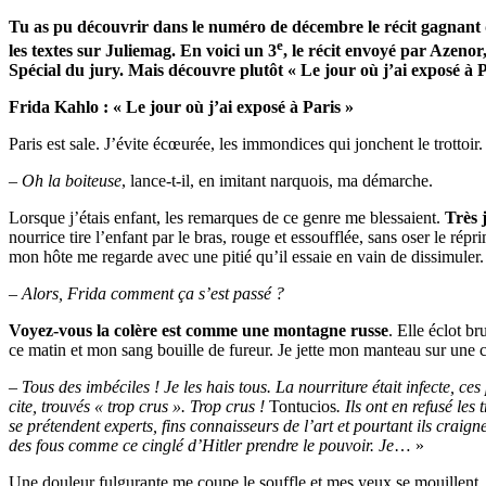
Tu as pu découvrir dans le numéro de décembre le récit gagnant de 
e
les textes sur Juliemag. En voici un 3
, le récit envoyé par Azenor
Spécial du jury. Mais découvre plutôt « Le jour où j’ai exposé à P
Frida Kahlo : « Le jour où j’ai exposé à Paris »
Paris est sale. J’évite écœurée, les immondices qui jonchent le trottoir
–
Oh la boiteuse
, lance-t-il, en imitant narquois, ma démarche.
Lorsque j’étais enfant, les remarques de ce genre me blessaient.
Très 
nourrice tire l’enfant par le bras, rouge et essoufflée, sans oser le ré
mon hôte me regarde avec une pitié qu’il essaie en vain de dissimuler.
–
Alors, Frida comment ça s’est passé ?
Voyez-vous la colère est comme une montagne russe
. Elle éclot br
ce matin et mon sang bouille de fureur. Je jette mon manteau sur une 
–
Tous des imbéciles ! Je les hais tous. La nourriture était infecte, ce
cite, trouvés « trop crus ». Trop crus !
Tontucios
. Ils ont en refusé le
se prétendent experts, fins connaisseurs de l’art et pourtant ils cra
des fous comme ce cinglé d’Hitler prendre le pouvoir. Je
… »
Une douleur fulgurante me coupe le souffle et mes yeux se mouillent.