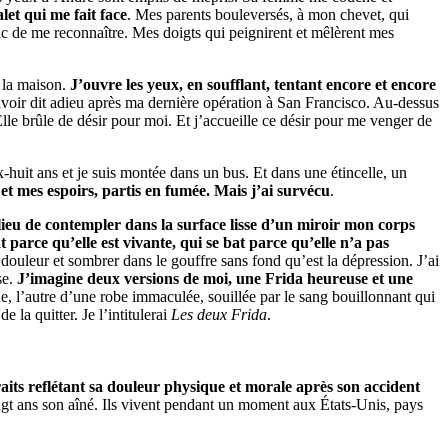
let qui me fait face
. Mes parents bouleversés, à mon chevet, qui
lic de me reconnaître. Mes doigts qui peignirent et mêlèrent mes
 la maison.
J’ouvre les yeux, en soufflant, tentant encore et encore
avoir dit adieu après ma dernière opération à San Francisco. Au-dessus
lle brûle de désir pour moi. Et j’accueille ce désir pour me venger de
x-huit ans et je suis montée dans un bus. Et dans une étincelle, un
 et mes espoirs, partis en fumée. Mais j’ai survécu
.
ieu de contempler dans la surface lisse d’un miroir mon corps
t parce qu’elle est vivante, qui se bat parce qu’elle n’a pas
e douleur et sombrer dans le gouffre sans fond qu’est la dépression. J’ai
se.
J’imagine deux versions de moi, une Frida heureuse et une
ne, l’autre d’une robe immaculée, souillée par le sang bouillonnant qui
 la quitter. Je l’intitulerai
Les deux Frida
.
its reflétant sa douleur physique et morale après son accident
ngt ans son aîné. Ils vivent pendant un moment aux États-Unis, pays