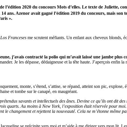
l’édition 2020 du concours Mots d’elles. Le texte de Juliette, cons
, 14 ans. Azenor avait gagné l’édition 2019 du concours, mais son t
aris ».
.
Los Franceses
me scrutent méfiants. Un enfant aux cheveux blonds, éch
jeune, j’avais contracté la polio qui m’avait laissé une jambe plus c
primander. Je les dépasse, dédaigneuse et la tête haute. J’aperçois enfin
usquement, monte, s’étend, s’attise, se répand, atteint son pic, explose, é
chaise et tombe sur le canapé, en maugréant.
s prétendus savants et intellectuels des ânes. Devine ce qu’ils ont dit d
s trois quarts. Au moins à New York, l’exposition était réservée pour moi.
ignent le changement et rejettent la nouveauté. Cela ne m’étonne même p
 Jacqueline se précipite vers moi et m’aide à me diriger vers mon lit.