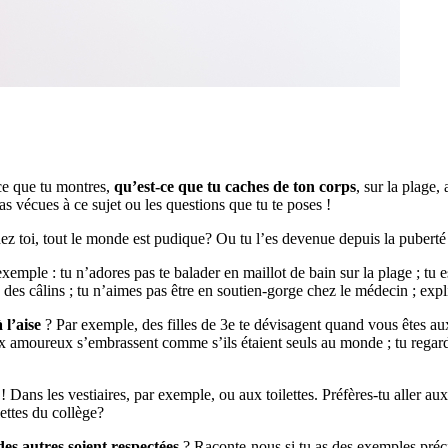
ce que tu montres,
qu’est-ce que tu caches de ton corps
, sur la plage,
as vécues à ce sujet ou les questions que tu te poses !
ez toi, tout le monde est pudique? Ou tu l’es devenue depuis la puberté
xemple : tu n’adores pas te balader en maillot de bain sur la plage ; tu 
se des câlins ; tu n’aimes pas être en soutien-gorge chez le médecin ; exp
 l’aise
? Par exemple, des filles de 3e te dévisagent quand vous êtes aux 
ux amoureux s’embrassent comme s’ils étaient seuls au monde ; tu regarde
e
! Dans les vestiaires, par exemple, ou aux toilettes. Préfères-tu aller au
lettes du collège?
des autres soient respectées
? Raconte-nous si tu as des exemples préci