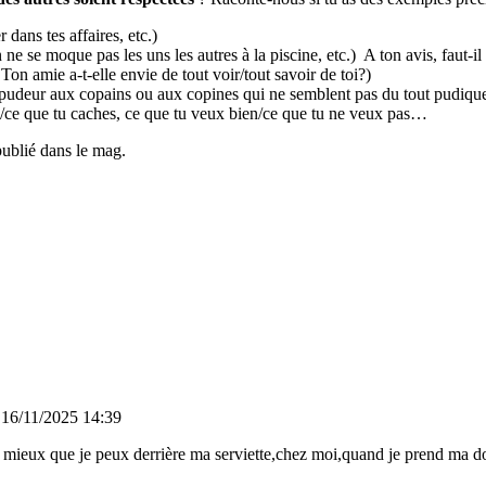
 dans tes affaires, etc.)
 ne se moque pas les uns les autres à la piscine, etc.) A ton avis, faut-
Ton amie a-t-elle envie de tout voir/tout savoir de toi?)
udeur aux copains ou aux copines qui ne semblent pas du tout pudique
s/ce que tu caches, ce que tu veux bien/ce que tu ne veux pas…
publié dans le mag.
16/11/2025 14:39
eux que je peux derrière ma serviette,chez moi,quand je prend ma douc