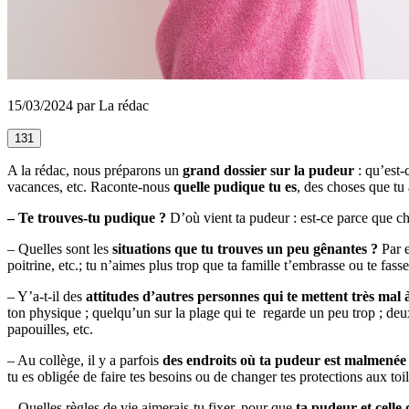
15/03/2024 par La rédac
131
A la rédac, nous préparons un
grand dossier sur la pudeur
: qu’est-
vacances, etc. Raconte-nous
quelle pudique tu es
, des choses que tu 
– Te trouves-tu pudique ?
D’où vient ta pudeur : est-ce parce que ch
– Quelles sont les
situations que tu trouves un peu gênantes ?
Par e
poitrine, etc.; tu n’aimes plus trop que ta famille t’embrasse ou te fas
– Y’a-t-il des
attitudes d’autres personnes qui te mettent très mal à
ton physique ; quelqu’un sur la plage qui te regarde un peu trop ; de
papouilles, etc.
– Au collège, il y a parfois
des endroits où ta pudeur est malmené
tu es obligée de faire tes besoins ou de changer tes protections aux toi
– Quelles règles de vie aimerais-tu fixer, pour que
ta pudeur et celle 