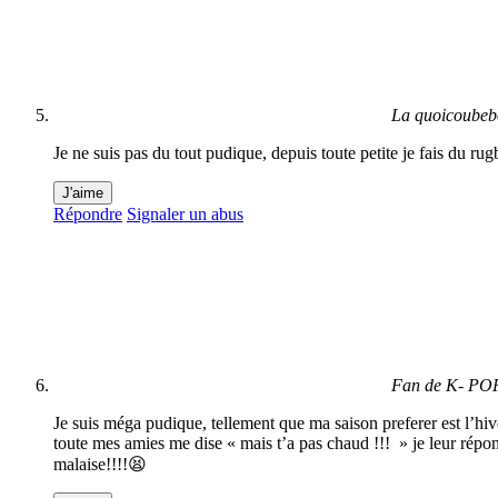
La quoicoube
Je ne suis pas du tout pudique, depuis toute petite je fais du r
J'aime
Répondre
Signaler un abus
Fan de K- PO
Je suis méga pudique, tellement que ma saison preferer est l’hiv
toute mes amies me dise « mais t’a pas chaud !!! » je leur répond 
malaise!!!!😫