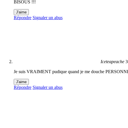
BISOUS !!!
J'aime
Répondre
Signaler un abus
Iceteapeache
3
Je suis VRAIMENT pudique quand je me douche PERSONNE n’a 
J'aime
Répondre
Signaler un abus