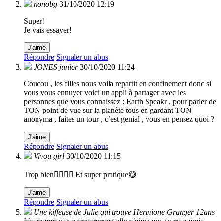
nonobg
31/10/2020 12:19
Super!
Je vais essayer!
J'aime
Répondre
Signaler un abus
JONES junior
30/10/2020 11:24
Coucou , les filles nous voila repartit en confinement donc si
vous vous ennuyer voici un appli à partager avec les
personnes que vous connaissez : Earth Speakr , pour parler de
TON point de vue sur la planète tous en gardant TON
anonyma , faites un tour , c’est genial , vous en pensez quoi ?
J'aime
Répondre
Signaler un abus
Vivou girl
30/10/2020 11:15
Trop bien👍🏻👌🏻 Et super pratique😋
J'aime
Répondre
Signaler un abus
Une kiffeuse de Julie qui trouve Hermione Granger 12ans
bizare parce que apparement elle n'aime pas se mag mais