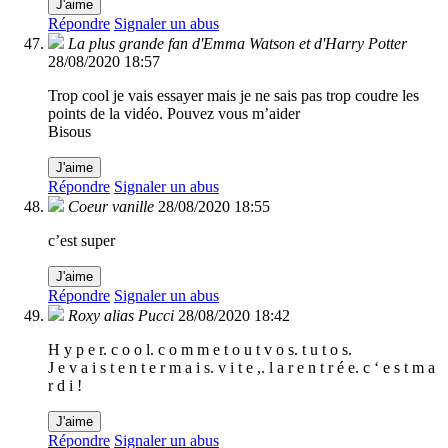
J'aime
Répondre
Signaler un abus
La plus grande fan d'Emma Watson et d'Harry Potter
28/08/2020 18:57
Trop cool je vais essayer mais je ne sais pas trop coudre les
points de la vidéo. Pouvez vous m’aider
Bisous
J'aime
Répondre
Signaler un abus
Coeur vanille
28/08/2020 18:55
c’est super
J'aime
Répondre
Signaler un abus
Roxy alias Pucci
28/08/2020 18:42
H y p e r. c o o l. c o m m e t o u t v o s. t u t o s.
J e v a i s t e n t e r m a i s. v i t e ,. l a r e n t r é e. c ‘ e s t m a
r d i !
J'aime
Répondre
Signaler un abus