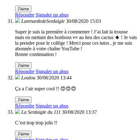
J'aime
Répondre
Signaler un abus
LarenardedeSerdaigle
30/08/2020 15:03
Super je suis la première à commenter ! J’ai fait la trousse
mais en mettant des bonbons 🍬 au lieu des cactus 🌵 ! Je vais
la prendre pour le collège ! Merci pour ces tutos , je me suis
abonnée à votre chaîne YouTube !
Bonne continuation !
J'aime
Répondre
Signaler un abus
Loulou
30/08/2020 13:44
Ça a l’air super cool !! 😍😍😍
J'aime
Répondre
Signaler un abus
La Serdaigle du 111
30/08/2020 13:37
C’est trop trop jolis !!
J'aime
Répondre
Signaler un abus