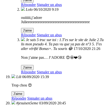
J'aime
Répondre
Signaler un abus
Lolo
06/10/2020 9:19
ouiiiiii,j’adore
Julieeeeeeeeeeeeeeeeeeeeeeeeeeeeeeeeeeeeee
J'aime
Répondre
Signaler un abus
Je sais 5 truc sur toi : 1.T'es sur le site de Julie 2.Tu
lis mon pseudo 4. Ta pas vu que ya pas de n°3 5. T'es
aller vérifié Bonus+. Tu souris 😂
17/10/2020 21:26
Non j’aime pas… J’ADORE 😍🤩❤️😘
J'aime
Répondre
Signaler un abus
Lili
06/09/2020 15:39
Trop chou 😍
J'aime
Répondre
Signaler un abus
#jesuisen5eme
03/09/2020 20:45