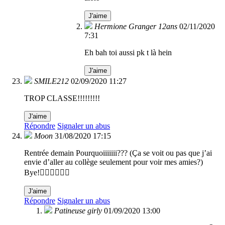
J'aime
Hermione Granger 12ans
02/11/2020
7:31
Eh bah toi aussi pk t là hein
J'aime
SMILE212
02/09/2020 11:27
TROP CLASSE!!!!!!!!!
J'aime
Répondre
Signaler un abus
Moon
31/08/2020 17:15
Rentrée demain Pourquoiiiiiii??? (Ça se voit ou pas que j’ai
envie d’aller au collège seulement pour voir mes amies?)
Bye!✌🏼✌🏼✌🏼
J'aime
Répondre
Signaler un abus
Patineuse girly
01/09/2020 13:00