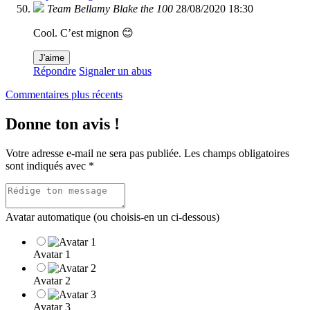
Team Bellamy Blake the 100
28/08/2020 18:30
Cool. C’est mignon 😊
J'aime
Répondre
Signaler un abus
Navigation
Commentaires plus récents
dans
Donne ton avis !
les
commentaires
Votre adresse e-mail ne sera pas publiée.
Les champs obligatoires
sont indiqués avec
*
Avatar automatique (ou choisis-en un ci-dessous)
Avatar 1
Avatar 2
Avatar 3