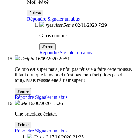
Moi! 😂😘
J'aime
Répondre
Signaler un abus
#jesuisen5eme
02/11/2020 7:29
G pas compris
J'aime
Répondre
Signaler un abus
Delphi
16/09/2020 20:51
Ce tuto est super mais je n’ai pas réussie à faire cette trousse,
il faut dire que le manuel n’est pas mon fort (alors pas du
tout). Mais réussie elle à l’air super !
J'aime
Répondre
Signaler un abus
Me
16/09/2020 15:26
Une bricolage éclater.
J'aime
Répondre
Signaler un abus
Cc cv ?
17/10/2020 21:25