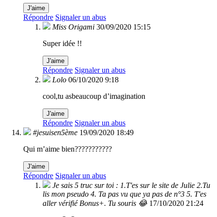
J'aime
Répondre
Signaler un abus
Miss Origami
30/09/2020 15:15
Super idée !!
J'aime
Répondre
Signaler un abus
Lolo
06/10/2020 9:18
cool,tu asbeaucoup d’imagination
J'aime
Répondre
Signaler un abus
#jesuisen5ème
19/09/2020 18:49
Qui m’aime bien???????????
J'aime
Répondre
Signaler un abus
Je sais 5 truc sur toi : 1.T'es sur le site de Julie 2.Tu
lis mon pseudo 4. Ta pas vu que ya pas de n°3 5. T'es
aller vérifié Bonus+. Tu souris 😂
17/10/2020 21:24