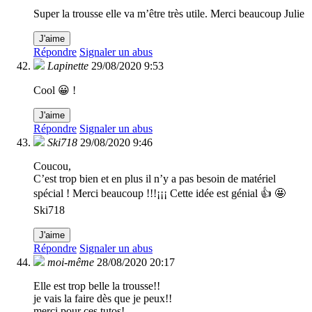
Super la trousse elle va m’être très utile. Merci beaucoup Julie
J'aime
Répondre
Signaler un abus
Lapinette
29/08/2020 9:53
Cool 😀 !
J'aime
Répondre
Signaler un abus
Ski718
29/08/2020 9:46
Coucou,
C’est trop bien et en plus il n’y a pas besoin de matériel
spécial ! Merci beaucoup !!!¡¡¡ Cette idée est génial 👍 🤩
Ski718
J'aime
Répondre
Signaler un abus
moi-même
28/08/2020 20:17
Elle est trop belle la trousse!!
je vais la faire dès que je peux!!
merci pour ces tutos!