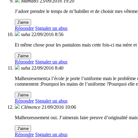
Mama85
23/09/2016 19:20
J’adore prendre le temps de m’habiller et de choisir mes vêteme
J'aime
Répondre
Signaler un abus
suha
22/09/2016 8:56
Et même chose pour les pantalons mais cette fois-ci ma mère et 
J'aime
Répondre
Signaler un abus
suha
22/09/2016 8:40
Malheuresement;a l’école je porte l’uniforme mais le problème c
commentent :Pourquoi les mains de l’uniforme ?Pourquoi elle 
J'aime
Répondre
Signaler un abus
Clémence
21/09/2016 10:06
Malheureusement oui. J’aimerais faire preuve d’originalité mais
J'aime
Répondre
Signaler un abus