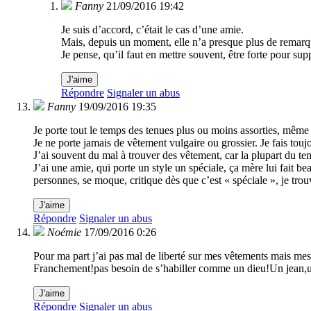
Fanny
21/09/2016 19:42
Je suis d’accord, c’était le cas d’une amie.
Mais, depuis un moment, elle n’a presque plus de remarqu
Je pense, qu’il faut en mettre souvent, être forte pour s
J'aime
Répondre
Signaler un abus
Fanny
19/09/2016 19:35
Je porte tout le temps des tenues plus ou moins assorties, même 
Je ne porte jamais de vêtement vulgaire ou grossier. Je fais tou
J’ai souvent du mal à trouver des vêtement, car la plupart du tem
J’ai une amie, qui porte un style un spéciale, ça mère lui fait 
personnes, se moque, critique dès que c’est « spéciale », je tr
J'aime
Répondre
Signaler un abus
Noémie
17/09/2016 0:26
Pour ma part j’ai pas mal de liberté sur mes vêtements mais mes 
Franchement!pas besoin de s’habiller comme un dieu!Un jean,un 
J'aime
Répondre
Signaler un abus