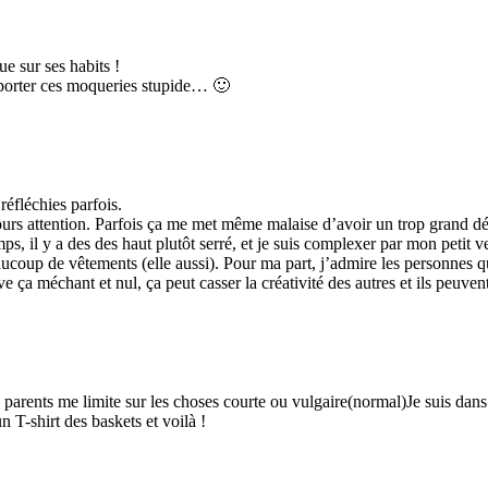
e sur ses habits !
upporter ces moqueries stupide… 🙂
réfléchies parfois.
jours attention. Parfois ça me met même malaise d’avoir un trop grand dé
ps, il y a des des haut plutôt serré, et je suis complexer par mon petit v
beaucoup de vêtements (elle aussi). Pour ma part, j’admire les personnes 
ouve ça méchant et nul, ça peut casser la créativité des autres et ils p
parents me limite sur les choses courte ou vulgaire(normal)Je suis dans 
T-shirt des baskets et voilà !