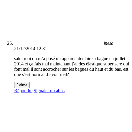
inesa
21/12/2014 12:31
salut moi on m’a posé un appareil dentaire a bague en juillet
2014 et ça fais mal maintenant j’ai des élastique super seré qui
font mal il sont accrocher sur les bagues du haut et du bas. est
que s’est normal d’avoir mal?
J'aime
Répondre
Signaler un abus