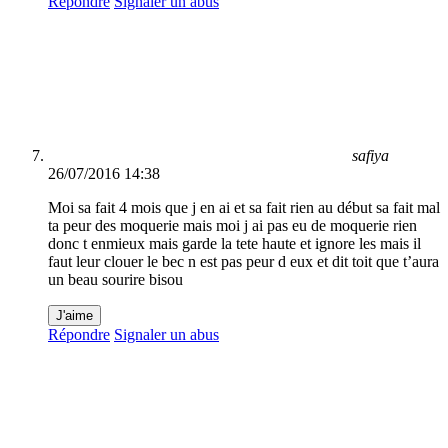
Répondre
Signaler un abus
safiya
26/07/2016 14:38
Moi sa fait 4 mois que j en ai et sa fait rien au début sa fait mal
ta peur des moquerie mais moi j ai pas eu de moquerie rien
donc t enmieux mais garde la tete haute et ignore les mais il
faut leur clouer le bec n est pas peur d eux et dit toit que t’aura
un beau sourire bisou
J'aime
Répondre
Signaler un abus