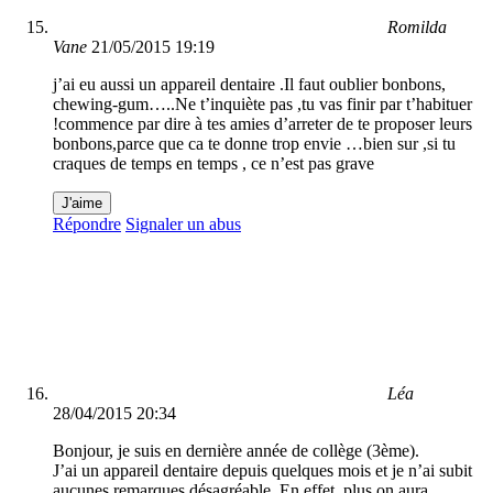
Romilda
Vane
21/05/2015 19:19
j’ai eu aussi un appareil dentaire .Il faut oublier bonbons,
chewing-gum…..Ne t’inquiète pas ,tu vas finir par t’habituer
!commence par dire à tes amies d’arreter de te proposer leurs
bonbons,parce que ca te donne trop envie …bien sur ,si tu
craques de temps en temps , ce n’est pas grave
J'aime
Répondre
Signaler un abus
Léa
28/04/2015 20:34
Bonjour, je suis en dernière année de collège (3ème).
J’ai un appareil dentaire depuis quelques mois et je n’ai subit
aucunes remarques désagréable. En effet, plus on aura