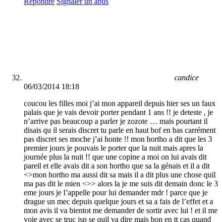
Répondre
Signaler un abus
candice
06/03/2014 18:18
coucou les filles moi j’ai mon appareil depuis hier ses un faux
palais que je vais devoir porter pendant 1 ans !! je deteste , je
n’arrive pas beaucoup a parler je zozote … mais pourtant il
disais qu il serais discret tu parle en haut bof en bas carrément
pas discret ses moche j’ai honte !! mon hortho a dit que les 3
premier jours je pouvais le porter que la nuit mais apres la
journée plus la nuit !! que une copine a moi on lui avais dit
pareil et elle avais dit a son hortho que sa la génais et il a dit
<>mon hortho ma aussi dit sa mais il a dit plus une chose quil
ma pas dit le mien <>> alors la je me suis dit demain donc le 3
eme jours je l’appelle pour lui demander mdr ! parce que je
drague un mec depuis quelque jours et sa a fais de l’effet et a
mon avis il va bientot me demander de sortir avec lui ! et il me
voie avec se truc jsp se quil va dire mais bon en tt cas quand