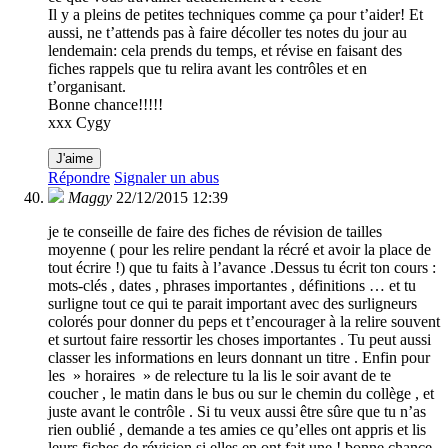
Il y a pleins de petites techniques comme ça pour t’aider! Et
aussi, ne t’attends pas à faire décoller tes notes du jour au
lendemain: cela prends du temps, et révise en faisant des
fiches rappels que tu relira avant les contrôles et en
t’organisant.
Bonne chance!!!!!
xxx Cygy
J'aime
Répondre
Signaler un abus
Maggy
22/12/2015 12:39
je te conseille de faire des fiches de révision de tailles
moyenne ( pour les relire pendant la récré et avoir la place de
tout écrire !) que tu faits à l’avance .Dessus tu écrit ton cours :
mots-clés , dates , phrases importantes , définitions … et tu
surligne tout ce qui te parait important avec des surligneurs
colorés pour donner du peps et t’encourager à la relire souvent
et surtout faire ressortir les choses importantes . Tu peut aussi
classer les informations en leurs donnant un titre . Enfin pour
les » horaires » de relecture tu la lis le soir avant de te
coucher , le matin dans le bus ou sur le chemin du collège , et
juste avant le contrôle . Si tu veux aussi être sûre que tu n’as
rien oublié , demande a tes amies ce qu’elles ont appris et lis
leurs fiches de révision si elles en ont fait une ! bonne chance