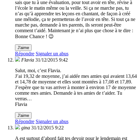
sais que tu à une évaluation, pour tout avoir en tête, révise à
l’école le matin même ou la veille. Si ça ne marche pas, tu
n’as qu’à apprendre tes leçons en chantant, de façon à créé
une mélodie, ça te permetteras de l’avoir en tête. Si tout ça ne
marche pas, demande à tes parents, ils seront peut-être
comment t’aidé. Maintenant je n’ai plus que chose à te dire :
Bonne Chance ! 😉
J'aime
Répondre
Signaler un abus
Flavia
31/12/2015 9:42
Salut, moi, c’est Flavia.
J’ai 19,32 de moyenne, j’ai aidée mes amies qui avaient 13,64
et 14,78 de moyenne et elles sont montées à 17,08 et 17,89.
J’espère que tu vas arriver à monter à environ 17 de moyenne
comme mes amies. Demande à tes amies de t’aider. Tu
verras…
Flavia
J'aime
Répondre
Signaler un abus
gina
31/12/2015 9:22
A est surtout d’abord fait tes devoir pour le lendemain est