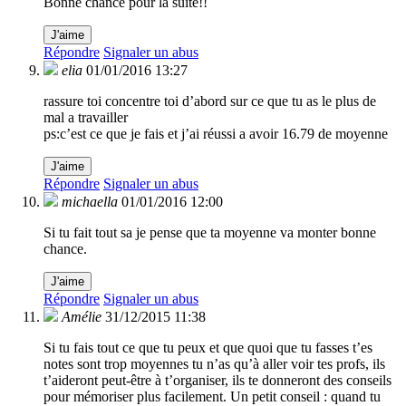
Bonne chance pour la suite!!
J'aime
Répondre
Signaler un abus
elia
01/01/2016 13:27
rassure toi concentre toi d’abord sur ce que tu as le plus de
mal a travailler
ps:c’est ce que je fais et j’ai réussi a avoir 16.79 de moyenne
J'aime
Répondre
Signaler un abus
michaella
01/01/2016 12:00
Si tu fait tout sa je pense que ta moyenne va monter bonne
chance.
J'aime
Répondre
Signaler un abus
Amélie
31/12/2015 11:38
Si tu fais tout ce que tu peux et que quoi que tu fasses t’es
notes sont trop moyennes tu n’as qu’à aller voir tes profs, ils
t’aideront peut-être à t’organiser, ils te donneront des conseils
pour mémoriser plus facilement. Un petit conseil : quand tu