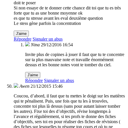
doit te poser
Si non essaye de te donner cette chance dit toi que tu es très
forte que tu as une bonne moyenne ok
es que tu stresse avant les eval deuxième question
Le stess gène parfois la concentration
J'aime
Répondre
Signaler un abus
Nina
29/12/2016 16:54
Invite plus de copines à jouer il faut que tu te concentre
sur ta plus mauvaise note et travaille énormément
dessus et les bonne notes vont te tomber du ciel.
J'aime
Répondre
Signaler un abus
Awen
21/12/2015 15:46
Coucou, d’abord, il faut que tu mettes le doigt sur les matières
qui te pénalisent. Puis, une fois que tu les à trouvées,
concentre toi plus là dessus (sans pour autant laisser tomber
les autres). Fixe toi des d’objectifs, révise longtemps à
l’avance et régulièrement, si tes profs te donne des fiches
d’objectifs, sers toi en pour réaliser des fiches de révisions (
des fiches sur lesquelles tu résume ton cours et où tu ne