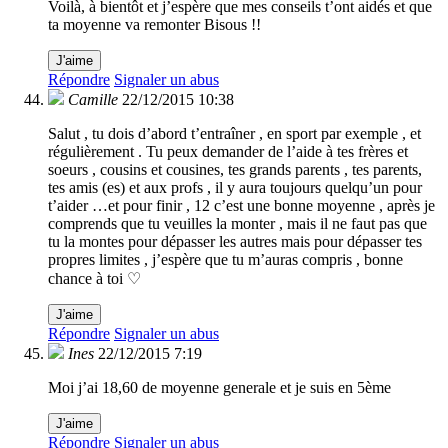
Voilà, à bientôt et j’espère que mes conseils t’ont aidés et que
ta moyenne va remonter Bisous !!
J'aime
Répondre
Signaler un abus
Camille
22/12/2015 10:38
Salut , tu dois d’abord t’entraîner , en sport par exemple , et
régulièrement . Tu peux demander de l’aide à tes frères et
soeurs , cousins et cousines, tes grands parents , tes parents,
tes amis (es) et aux profs , il y aura toujours quelqu’un pour
t’aider …et pour finir , 12 c’est une bonne moyenne , après je
comprends que tu veuilles la monter , mais il ne faut pas que
tu la montes pour dépasser les autres mais pour dépasser tes
propres limites , j’espère que tu m’auras compris , bonne
chance à toi ♡
J'aime
Répondre
Signaler un abus
Ines
22/12/2015 7:19
Moi j’ai 18,60 de moyenne generale et je suis en 5ème
J'aime
Répondre
Signaler un abus