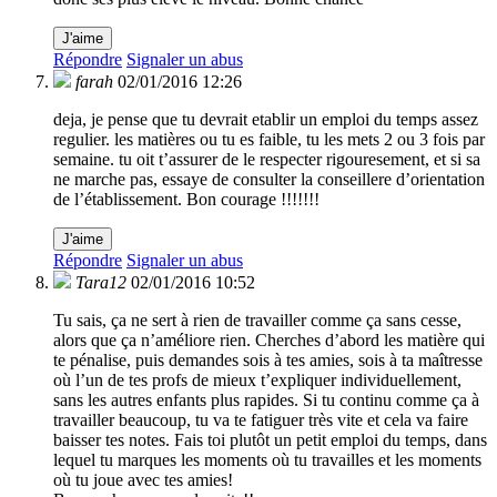
J'aime
Répondre
Signaler un abus
farah
02/01/2016 12:26
deja, je pense que tu devrait etablir un emploi du temps assez
regulier. les matières ou tu es faible, tu les mets 2 ou 3 fois par
semaine. tu oit t’assurer de le respecter rigouresement, et si sa
ne marche pas, essaye de consulter la conseillere d’orientation
de l’établissement. Bon courage !!!!!!!
J'aime
Répondre
Signaler un abus
Tara12
02/01/2016 10:52
Tu sais, ça ne sert à rien de travailler comme ça sans cesse,
alors que ça n’améliore rien. Cherches d’abord les matière qui
te pénalise, puis demandes sois à tes amies, sois à ta maîtresse
où l’un de tes profs de mieux t’expliquer individuellement,
sans les autres enfants plus rapides. Si tu continu comme ça à
travailler beaucoup, tu va te fatiguer très vite et cela va faire
baisser tes notes. Fais toi plutôt un petit emploi du temps, dans
lequel tu marques les moments où tu travailles et les moments
où tu joue avec tes amies!