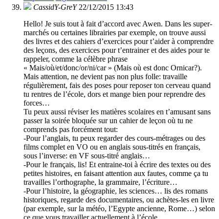
CassidY-GreY
22/12/2015 13:43
Hello! Je suis tout à fait d’accord avec Awen. Dans les super-
marchés ou certaines librairies par exemple, on trouve aussi
des livres et des cahiers d’exercices pour t’aider à comprendre
des leçons, des exercices pour t’entrainer et des aides pour te
rappeler, comme la célèbre phrase
« Mais/où/et/donc/or/ni/car » (Mais où est donc Ornicar?).
Mais attention, ne devient pas non plus folle: travaille
régulièrement, fais des poses pour reposer ton cerveau quand
tu rentres de l’école, dors et mange bien pour reprendre des
forces…
Tu peux aussi réviser les matières scolaires en t’amusant sans
passer la soirée bloquée sur un cahier de leçon où tu ne
comprends pas forcément tout:
-Pour l’anglais, tu peux regarder des cours-métrages ou des
films complet en VO ou en anglais sous-titrés en français,
sous l’inverse: en VF sous-titré anglais…
-Pour le français, lis! Et entraine-toi à écrire des textes ou des
petites histoires, en faisant attention aux fautes, comme ça tu
travailles l’orthographe, la grammaire, l’écriture…
-Pour l’histoire, la géographie, les sciences… lis des romans
historiques, regarde des documentaires, ou achètes-les en livre
(par exemple, sur la météo, l’Egypte ancienne, Rome…) selon
ce que vous travailler actuellement à l’école