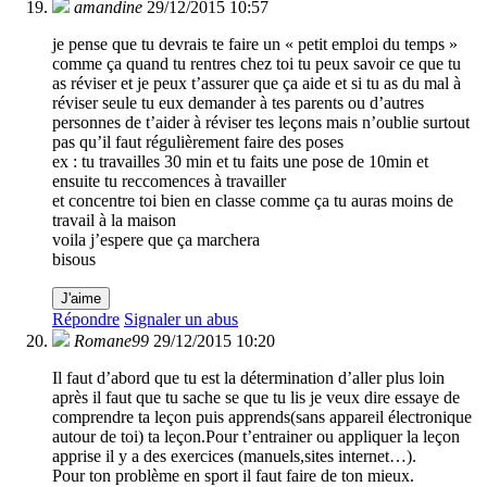
amandine
29/12/2015 10:57
je pense que tu devrais te faire un « petit emploi du temps »
comme ça quand tu rentres chez toi tu peux savoir ce que tu
as réviser et je peux t’assurer que ça aide et si tu as du mal à
réviser seule tu eux demander à tes parents ou d’autres
personnes de t’aider à réviser tes leçons mais n’oublie surtout
pas qu’il faut régulièrement faire des poses
ex : tu travailles 30 min et tu faits une pose de 10min et
ensuite tu reccomences à travailler
et concentre toi bien en classe comme ça tu auras moins de
travail à la maison
voila j’espere que ça marchera
bisous
J'aime
Répondre
Signaler un abus
Romane99
29/12/2015 10:20
Il faut d’abord que tu est la détermination d’aller plus loin
après il faut que tu sache se que tu lis je veux dire essaye de
comprendre ta leçon puis apprends(sans appareil électronique
autour de toi) ta leçon.Pour t’entrainer ou appliquer la leçon
apprise il y a des exercices (manuels,sites internet…).
Pour ton problème en sport il faut faire de ton mieux.