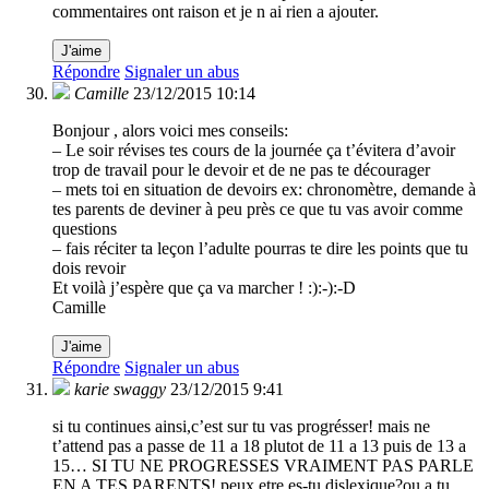
commentaires ont raison et je n ai rien a ajouter.
J'aime
Répondre
Signaler un abus
Camille
23/12/2015 10:14
Bonjour , alors voici mes conseils:
– Le soir révises tes cours de la journée ça t’évitera d’avoir
trop de travail pour le devoir et de ne pas te décourager
– mets toi en situation de devoirs ex: chronomètre, demande à
tes parents de deviner à peu près ce que tu vas avoir comme
questions
– fais réciter ta leçon l’adulte pourras te dire les points que tu
dois revoir
Et voilà j’espère que ça va marcher ! :):-):-D
Camille
J'aime
Répondre
Signaler un abus
karie swaggy
23/12/2015 9:41
si tu continues ainsi,c’est sur tu vas progrésser! mais ne
t’attend pas a passe de 11 a 18 plutot de 11 a 13 puis de 13 a
15… SI TU NE PROGRESSES VRAIMENT PAS PARLE
EN A TES PARENTS! peux etre es-tu dislexique?ou a tu