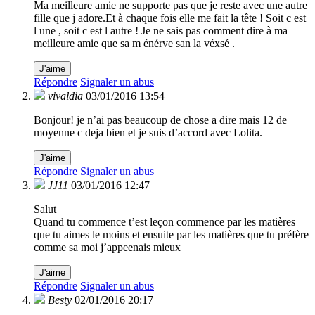
Ma meilleure amie ne supporte pas que je reste avec une autre
fille que j adore.Et à chaque fois elle me fait la tête ! Soit c est
l une , soit c est l autre ! Je ne sais pas comment dire à ma
meilleure amie que sa m énérve san la véxsé .
J'aime
Répondre
Signaler un abus
vivaldia
03/01/2016 13:54
Bonjour! je n’ai pas beaucoup de chose a dire mais 12 de
moyenne c deja bien et je suis d’accord avec Lolita.
J'aime
Répondre
Signaler un abus
JJ11
03/01/2016 12:47
Salut
Quand tu commence t’est leçon commence par les matières
que tu aimes le moins et ensuite par les matières que tu préfère
comme sa moi j’appeenais mieux
J'aime
Répondre
Signaler un abus
Besty
02/01/2016 20:17