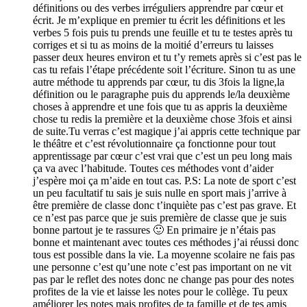
définitions ou des verbes irréguliers apprendre par cœur et
écrit. Je m’explique en premier tu écrit les définitions et les
verbes 5 fois puis tu prends une feuille et tu te testes après tu
corriges et si tu as moins de la moitié d’erreurs tu laisses
passer deux heures environ et tu t’y remets après si c’est pas le
cas tu refais l’étape précédente soit l’écriture. Sinon tu as une
autre méthode tu apprends par cœur, tu dis 3fois la ligne,la
définition ou le paragraphe puis du apprends le/la deuxième
choses à apprendre et une fois que tu as appris la deuxième
chose tu redis la première et la deuxième chose 3fois et ainsi
de suite.Tu verras c’est magique j’ai appris cette technique par
le théâtre et c’est révolutionnaire ça fonctionne pour tout
apprentissage par cœur c’est vrai que c’est un peu long mais
ça va avec l’habitude. Toutes ces méthodes vont d’aider
j’espère moi ça m’aide en tout cas. P.S: La note de sport c’est
un peu facultatif tu sais je suis nulle en sport mais j’arrive à
être première de classe donc t’inquiète pas c’est pas grave. Et
ce n’est pas parce que je suis première de classe que je suis
bonne partout je te rassures 🙂 En primaire je n’étais pas
bonne et maintenant avec toutes ces méthodes j’ai réussi donc
tous est possible dans la vie. La moyenne scolaire ne fais pas
une personne c’est qu’une note c’est pas important on ne vit
pas par le reflet des notes donc ne change pas pour des notes
profites de la vie et laisse les notes pour le collège. Tu peux
améliorer les notes mais profites de ta famille et de tes amis