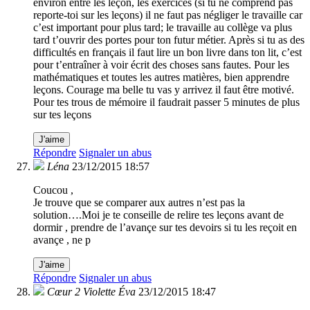
environ entre les leçon, les exercices (si tu ne comprend pas
reporte-toi sur les leçons) il ne faut pas négliger le travaille car
c’est important pour plus tard; le travaille au collège va plus
tard t’ouvrir des portes pour ton futur métier. Après si tu as des
difficultés en français il faut lire un bon livre dans ton lit, c’est
pour t’entraîner à voir écrit des choses sans fautes. Pour les
mathématiques et toutes les autres matières, bien apprendre
leçons. Courage ma belle tu vas y arrivez il faut être motivé.
Pour tes trous de mémoire il faudrait passer 5 minutes de plus
sur tes leçons
J'aime
Répondre
Signaler un abus
Léna
23/12/2015 18:57
Coucou ,
Je trouve que se comparer aux autres n’est pas la
solution….Moi je te conseille de relire tes leçons avant de
dormir , prendre de l’avançe sur tes devoirs si tu les reçoit en
avançe , ne p
J'aime
Répondre
Signaler un abus
Cœur 2 Violette Éva
23/12/2015 18:47