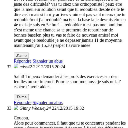
juste des difficultés? vas tu chez une orthoponiste? peux etre
que la meilleur solution serait que tu redoubles!desole de te le
dire cash mais si tu n’y arrives vraiment pas vaut mieux que tu
redouble!moi j’ai redoublé ma 6e a la base la je devrais etre en
4e mais je suis en 5e bref… redoubler n’est pas une punition
c’est meme une chance sa te premetra de repartir sur de
bonnes base!en plus tu vas te faire de nouveau amies! moi
avant que je reedouble je ne depasser jamais 11 de moyenne
maintenant j’ai 15,30 j’esper t’avoire aidee
J'aime
Répondre
Signaler un abus
miss42
22/12/2015 20:24
Salut! Tu peux demander à tes profs des exercices sur des
feuilles ou sur internet. Pour le sport moi aussi je suis nul. J’
espère t’ avoir aider .
J'aime
Répondre
Signaler un abus
Ginny Weasley24
22/12/2015 19:32
Coucou,
Alors pour commencer, il faut que tu te concentres pendant les