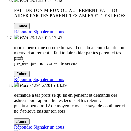
EVA
29/12/2015 17:48
FAIT DE TON MIEUX OU AUTREMENT FAIT TOI
AIDER PAR TES PARENT TES AMIES ET TES PROFS
J'aime
Répondre
Signaler un abus
EVA
29/12/2015 17:45
moi je pense que comme tu travail déjà beaucoup fait de ton
mieux et autrement il faut te faire aider par tes parent et tes
profs
j’espère que mon conseil te servira
J'aime
Répondre
Signaler un abus
Rachel
29/12/2015 13:39
demande a tes profs se qu’ils en pensent et demande des
astuces pour apprendre tes lecons et les retenir .
ps : tu a peu etre 12 de moyenne mais essaye de continuer et
ne t’apitoye pas sur ton sors .
J'aime
Répondre
Signaler un abus