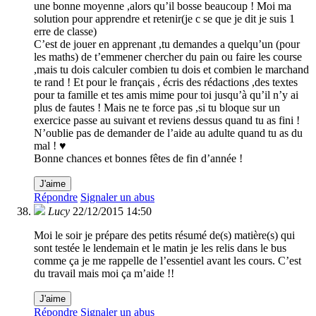
une bonne moyenne ,alors qu’il bosse beaucoup ! Moi ma
solution pour apprendre et retenir(je c se que je dit je suis 1
erre de classe)
C’est de jouer en apprenant ,tu demandes a quelqu’un (pour
les maths) de t’emmener chercher du pain ou faire les course
,mais tu dois calculer combien tu dois et combien le marchand
te rand ! Et pour le français , écris des rédactions ,des textes
pour ta famille et tes amis mime pour toi jusqu’à qu’il n’y ai
plus de fautes ! Mais ne te force pas ,si tu bloque sur un
exercice passe au suivant et reviens dessus quand tu as fini !
N’oublie pas de demander de l’aide au adulte quand tu as du
mal ! ♥
Bonne chances et bonnes fêtes de fin d’année !
J'aime
Répondre
Signaler un abus
Lucy
22/12/2015 14:50
Moi le soir je prépare des petits résumé de(s) matière(s) qui
sont testée le lendemain et le matin je les relis dans le bus
comme ça je me rappelle de l’essentiel avant les cours. C’est
du travail mais moi ça m’aide !!
J'aime
Répondre
Signaler un abus