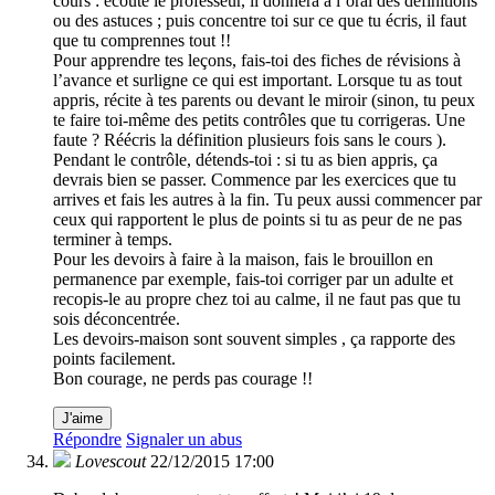
cours : écoute le professeur, il donnera à l’oral des définitions
ou des astuces ; puis concentre toi sur ce que tu écris, il faut
que tu comprennes tout !!
Pour apprendre tes leçons, fais-toi des fiches de révisions à
l’avance et surligne ce qui est important. Lorsque tu as tout
appris, récite à tes parents ou devant le miroir (sinon, tu peux
te faire toi-même des petits contrôles que tu corrigeras. Une
faute ? Réécris la définition plusieurs fois sans le cours ).
Pendant le contrôle, détends-toi : si tu as bien appris, ça
devrais bien se passer. Commence par les exercices que tu
arrives et fais les autres à la fin. Tu peux aussi commencer par
ceux qui rapportent le plus de points si tu as peur de ne pas
terminer à temps.
Pour les devoirs à faire à la maison, fais le brouillon en
permanence par exemple, fais-toi corriger par un adulte et
recopis-le au propre chez toi au calme, il ne faut pas que tu
sois déconcentrée.
Les devoirs-maison sont souvent simples , ça rapporte des
points facilement.
Bon courage, ne perds pas courage !!
J'aime
Répondre
Signaler un abus
Lovescout
22/12/2015 17:00