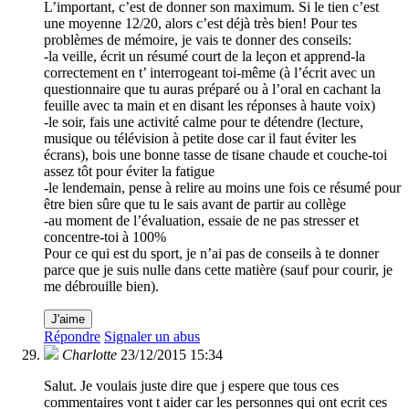
L’important, c’est de donner son maximum. Si le tien c’est
une moyenne 12/20, alors c’est déjà très bien! Pour tes
problèmes de mémoire, je vais te donner des conseils:
-la veille, écrit un résumé court de la leçon et apprend-la
correctement en t’ interrogeant toi-même (à l’écrit avec un
questionnaire que tu auras préparé ou à l’oral en cachant la
feuille avec ta main et en disant les réponses à haute voix)
-le soir, fais une activité calme pour te détendre (lecture,
musique ou télévision à petite dose car il faut éviter les
écrans), bois une bonne tasse de tisane chaude et couche-toi
assez tôt pour éviter la fatigue
-le lendemain, pense à relire au moins une fois ce résumé pour
être bien sûre que tu le sais avant de partir au collège
-au moment de l’évaluation, essaie de ne pas stresser et
concentre-toi à 100%
Pour ce qui est du sport, je n’ai pas de conseils à te donner
parce que je suis nulle dans cette matière (sauf pour courir, je
me débrouille bien).
J'aime
Répondre
Signaler un abus
Charlotte
23/12/2015 15:34
Salut. Je voulais juste dire que j espere que tous ces
commentaires vont t aider car les personnes qui ont ecrit ces