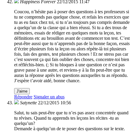
Happiness Forever
22/12/2015 11:47
Coucou, n’hésite pas à poser des questions à tes professeurs si
tu ne comprends pas quelque chose, et refais les exercices que
tu as eu faux chez toi, si tu n’as toujours pas compris demande
a quelqu’un de ta classe qui a bien réussi. Si tu a des trous de
mémoires, essais de rédiger en quelques mots ta leçon, tes
définitions etc au brouillon avant de commencer ton test. C’est
peut-être aussi que tu n’apprends pas de la bonne façon, essais
d’écrire plusieurs fois ta leçon ou alors répète-là toi plusieurs
fois, fais des gestes, test plusieurs choses ! Et ne stress pas car
c’est souvent ça qui fais oublier des choses, concentre-toi bien
et réfléchis-bien. (; Si tu bloques à une question ce n’est pas
grave passe à une autre, et reviens-y à la fin peut-être que tu
auras la réponse après les questions auxquelles tu as répondu.
J’espère t’avoir aidé, bonne chance.
J'aime
Répondre
Signaler un abus
Satynette
22/12/2015 10:56
Salut, tu sais peut-être que tu n’es pas assez concentrée quand
tu révises. Quand tu apprends tes leçons les récites -tu as
quelqu’un?
Demande à quelqu’un de te poser des questions sur le texte.