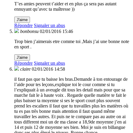
T’es amies peuvent t’aider et en plus ça sera pas autant
ennuyant qu’avec ta maîtresse ))
J'aime
Répondre
Signaler un abus
bonbonsu
02/01/2016 15:46
Trop bien j’aimerais etre comme toi ,Mais j’ai une bonne note
en sport .
J'aime
Répondre
Signaler un abus
claire
02/01/2016 14:58
il faut pas que tu baisse les bras.Demande à ton entourage de
l’aide pour tes leçons,explique toi le cour comme si tu
l’expliquait à un aveugle dit tous les detail mais pour que sa
marche fait le à haute voix . Regarde quelle matière te fait le
plus baisser ta moyenne si ses le sport court plus souvent
prend les escaliers il faut que tu travailles plus les matières où
tu es pas très bonne mais attention il faut quand même
travailler les autres. Et puis ne te compare pas au autre on ai
tous different moi un de ma classe a 18,9de moyenne j’en ai
14 et puis 12 de moyenne ses bien. Moi je suis en billangue
donc ses plus élevé le niveau. Bonne chance