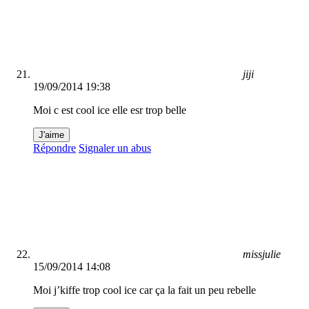
jiji
19/09/2014 19:38
Moi c est cool ice elle esr trop belle
J'aime
Répondre
Signaler un abus
missjulie
15/09/2014 14:08
Moi j’kiffe trop cool ice car ça la fait un peu rebelle