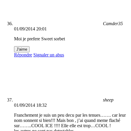
Camder35
01/09/2014 20:01
Moi je prefere Sweet sorbet
J'aime
Répondre
Signaler un abus
sheep
01/09/2014 18:32
Franchement je suis un peu decu par les tenues……. car leur
nom sonnent si bien!!! Mais bon , j’ai quand meme flaché
sur……..COOL ICE !!!! Elle elle est trop…COOL !
les autres ne sont pas detestables….