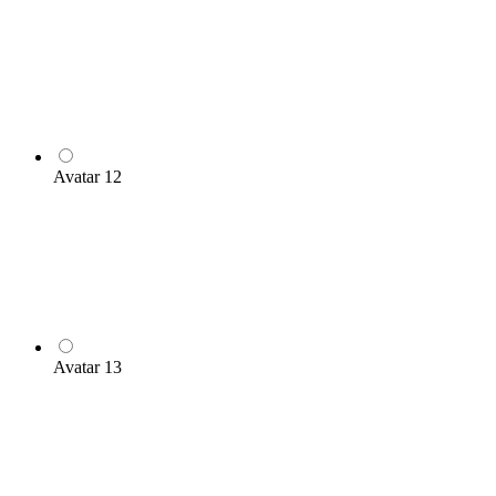
Avatar 12
Avatar 13