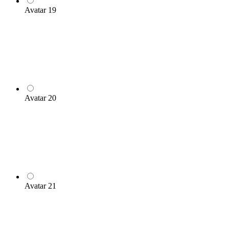
Avatar 19
Avatar 20
Avatar 21