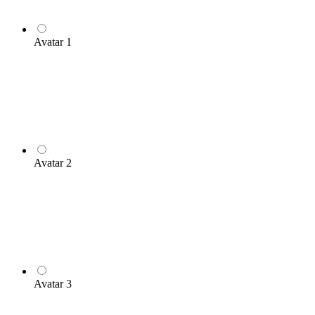
Avatar 1
Avatar 2
Avatar 3