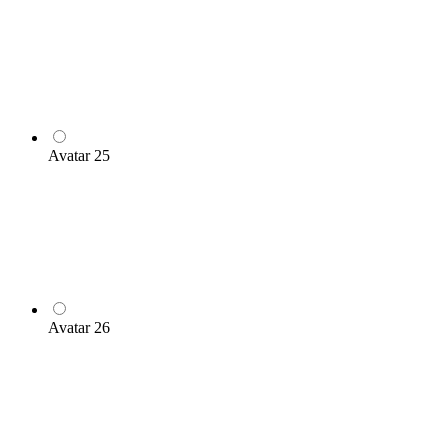
Avatar 25
Avatar 26