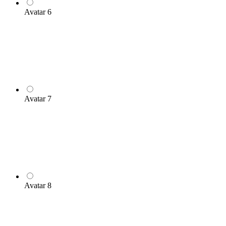
Avatar 6
Avatar 7
Avatar 8