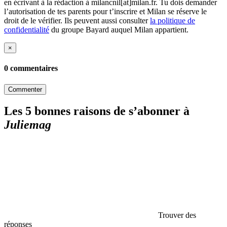
en écrivant à la rédaction à milancnil[at]milan.fr. Tu dois demander
l’autorisation de tes parents pour t’inscrire et Milan se réserve le
droit de le vérifier. Ils peuvent aussi consulter
la politique de
confidentialité
du groupe Bayard auquel Milan appartient.
×
0 commentaires
Commenter
Les 5 bonnes raisons de s’abonner à
Juliemag
Trouver des
réponses