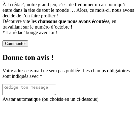
À la rédac’, notre grand jeu, c’est de fredonner un air pour qu’il
entre dans la tête de tout le monde … Alors, ce mois-ci, nous avons
décidé de t’en faire profiter !
Découvre vite
les chansons que nous avons écoutées
, en
travaillant sur le numéro d’octobre !
* La rédac’ bouge avec toi !
Commenter
Donne ton avis !
Votre adresse e-mail ne sera pas publiée.
Les champs obligatoires
sont indiqués avec
*
Avatar automatique (ou choisis-en un ci-dessous)