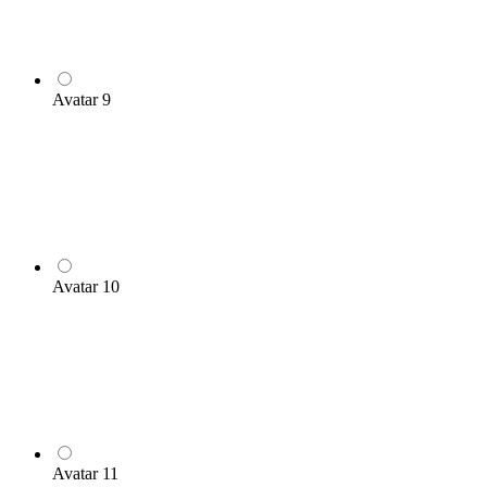
Avatar 9
Avatar 10
Avatar 11