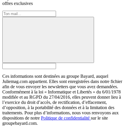
offres exclusives
Ces informations sont destinées au groupe Bayard, auquel
Juliemag.com appartient. Elles sont enregistrées dans notre fichier
afin de vous envoyer les newsletters que vous avez demandées.
Conformément à la loi « Informatique et Libertés » du 6/01/1978
modifiée et au RGPD du 27/04/2016, elles peuvent donner lieu à
l’exercice du droit d’accès, de rectification, d’effacement,
d’opposition, à la portabilité des données et à la limitation des
traitements. Pour plus d’informations, nous vous renvoyons aux
dispositions de notre
Politique de confidentialité
sur le site
groupebayard.com.