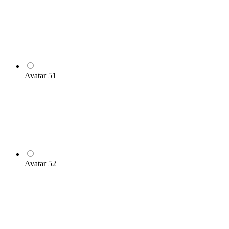
Avatar 51
Avatar 52