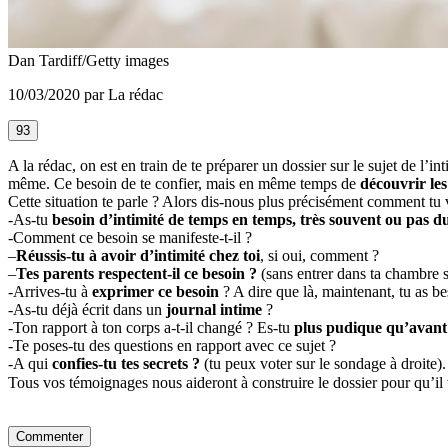
Dan Tardiff/Getty images
10/03/2020 par La rédac
93
A la rédac, on est en train de te préparer un dossier sur le sujet de l’i
même. Ce besoin de te confier, mais en même temps de
découvrir le
Cette situation te parle ? Alors dis-nous plus précisément comment tu vi
-As-tu
besoin d’intimité de temps en temps, très souvent ou pas du
-Comment ce besoin se manifeste-t-il ?
–
Réussis-tu à avoir d’intimité chez toi
, si oui, comment ?
–
Tes parents respectent-il ce besoin
?
(sans entrer dans ta chambre s
-Arrives-tu à
exprimer ce besoin
? A dire que là, maintenant, tu as be
-As-tu déjà écrit dans un
journal intime
?
-Ton rapport à ton corps a-t-il changé ? Es-tu
plus pudique qu’avant
-Te poses-tu des questions en rapport avec ce sujet ?
-A qui
confies-tu tes secrets ?
(tu peux voter sur le sondage à droite).
Tous vos témoignages nous aideront à construire le dossier pour qu’il v
Commenter