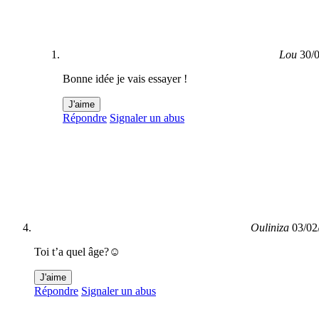
Lou
30/
Bonne idée je vais essayer !
J'aime
Répondre
Signaler un abus
Ouliniza
03/02
Toi t’a quel âge?☺️
J'aime
Répondre
Signaler un abus