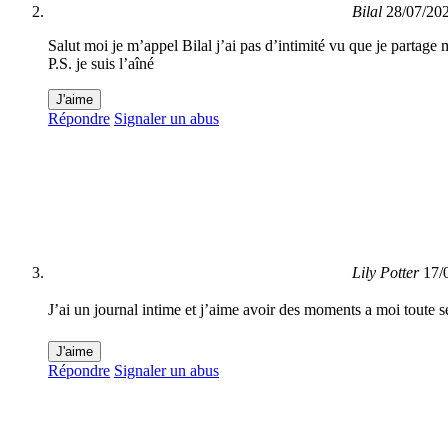
Bilal
28/07/20
Salut moi je m’appel Bilal j’ai pas d’intimité vu que je partage 
P.S. je suis l’aîné
J'aime
Répondre
Signaler un abus
Lily Potter
17/
J’ai un journal intime et j’aime avoir des moments a moi toute se
J'aime
Répondre
Signaler un abus